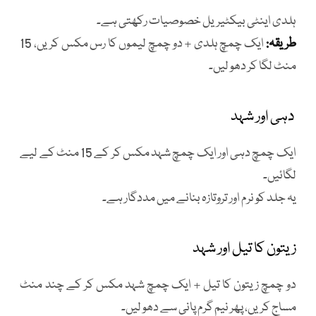
ہلدی اینٹی بیکٹیریل خصوصیات رکھتی ہے۔
طریقہ:
ایک چمچ ہلدی + دو چمچ لیموں کا رس مکس کریں، 15
منٹ لگا کر دھو لیں۔
دہی اور شہد
ایک چمچ دہی اور ایک چمچ شہد مکس کر کے 15 منٹ کے لیے
لگائیں۔
یہ جلد کو نرم اور تروتازہ بنانے میں مددگار ہے۔
زیتون کا تیل اور شہد
دو چمچ زیتون کا تیل + ایک چمچ شہد مکس کر کے چند منٹ
مساج کریں، پھر نیم گرم پانی سے دھو لیں۔