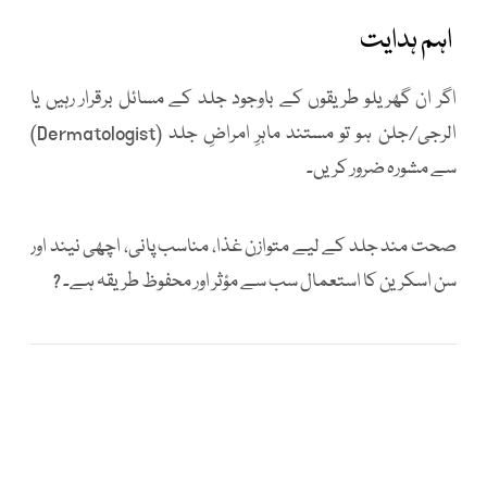
اہم ہدایت
اگر ان گھریلو طریقوں کے باوجود جلد کے مسائل برقرار رہیں یا
الرجی/جلن ہو تو مستند ماہرِ امراضِ جلد (Dermatologist)
سے مشورہ ضرور کریں۔
صحت مند جلد کے لیے متوازن غذا، مناسب پانی، اچھی نیند اور
سن اسکرین کا استعمال سب سے مؤثر اور محفوظ طریقہ ہے۔ ?