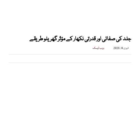
جلد کی صفائی اور قدرتی نکھار کے مؤثر گھریلو طریقے
فروری 14, 2026
ویب ڈیسک