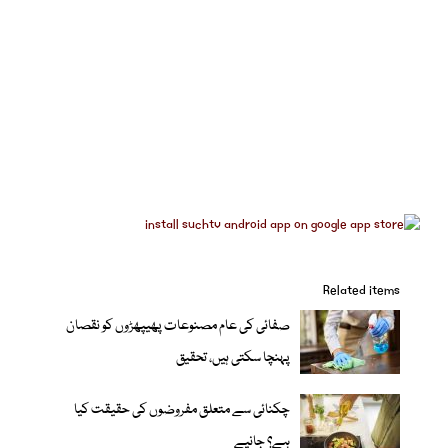
Related items
صفائی کی عام مصنوعات پھیپھڑوں کو نقصان
پہنچا سکتی ہیں، تحقیق
چکنائی سے متعلق مفروضوں کی حقیقت کیا
ہے؟ جانیے