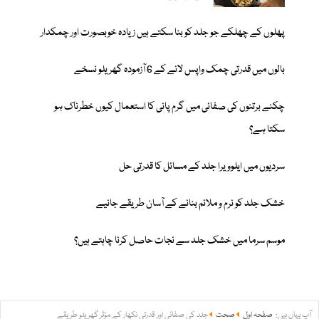
پھلوں کے چھلکے جو جلد کو بنا سکتے ہیں زیادہ خوبصورت اور چمکدار
بالوں میں قدرتی چمک واپس لانے کے 6 آزمودہ گھریلو نسخے
چکنے برتنوں کی صفائی میں گرم پانی کا استعمال کیوں خطرناک ہو
سکتا ہے؟
سردیوں میں ایلوویرا جلد کے مسائل کا قدرتی حل
خشک جلد کو نرم و ملائم بنانے کے آسان طریقے جانیے
موسم سرما میں خشک جلد سے نجات حاصل کرنا چاہتے ہیں؟
آپ یہاں ہیں:
صفحہ اول
صحت
جلد کی صفائی اور قدرتی نکھار کے مؤثر گھریلو طریقے