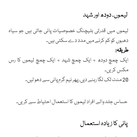
لیموں، دودھ اور شہد
لیموں میں قدرتی بلیچنگ خصوصیات پائی جاتی ہیں جو سیاہ
دھبوں کو کم کرنے میں مدد دے سکتی ہیں۔
طریقہ:
ایک چمچ دودھ + ایک چمچ شہد + ایک چمچ لیموں کا رس
مکس کریں۔
20 منٹ تک لگا رہنے دیں، پھر نیم گرم پانی سے دھو لیں۔
حساس جلد والے افراد لیموں کا استعمال احتیاط سے کریں۔
پانی کا زیادہ استعمال