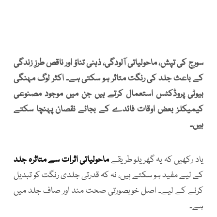
سورج کی تپش، ماحولیاتی آلودگی، ذہنی تناؤ اور ناقص طرزِ زندگی
کے باعث جلد کی رنگت متاثر ہو سکتی ہے۔ اکثر لوگ مہنگی
بیوٹی پروڈکٹس استعمال کرتے ہیں جن میں موجود مصنوعی
کیمیکلز بعض اوقات فائدے کے بجائے نقصان پہنچا سکتے
ہیں۔
یاد رکھیں کہ یہ گھریلو طریقے
ماحولیاتی اثرات سے متاثرہ جلد
کے لیے مفید ہو سکتے ہیں، نہ کہ قدرتی جلدی رنگت کو تبدیل
کرنے کے لیے۔ اصل خوبصورتی صحت مند اور صاف جلد میں
ہے۔