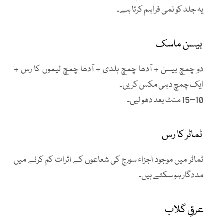
یہ جلد کو نمی فراہم کرتا ہے۔
بیسن ماسک
دو چمچ بیسن + آدھا چمچ ہلدی + آدھا چمچ لیموں کا رس +
ایک چمچ دہی مکس کریں۔
10–15 منٹ بعد دھو لیں۔
ٹماٹر کا رس
ٹماٹر میں موجود اجزاء سورج کی شعاعوں کے اثرات کم کرنے میں
مددگار ہو سکتے ہیں۔
عرقِ گلاب