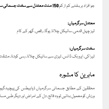
جو افراد ہر ہفتے کم از کم
150 منٹ معتدل سے سخت جسمانی سرگرمی
معتدل سرگرمیاں:
تیز چہل قدمی، سائیکل چلانا، یوگا، رقص، گھر کے کام
سخت سرگرمیاں:
تیراکی، ایروبک ڈانس، تیزی سے سائیکل چلانا، رسی کودنا، مشقت 
ماہرین کا مشورہ
محققین کے مطابق جسمانی سرگرمیاں ذیابیطس کی پیچیدگیوں
ورزش کو معمول بنائیں تو وہ فالج، دل کے امراض اور دیگر طبی م