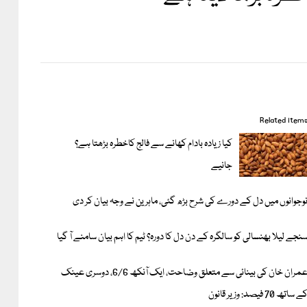
Related item
کیا زیادہ بادام کھانے سے فالج کاخطرہ بڑھتا ہے؟
جانیے
وجوانوں میں دل کے دورے کی شرح بڑھ گئی، ماہرین نے وجہ بیان کر دی
نجے لیلا بھنسالی کو سالگرہ کے دن دل کا دورہ؟ ٹیم کا اہم بیان سامنے آ گیا
عمران خان کی بینائی سے متعلق وضاحت، ایک آنکھ 6/6، دوسری عینک
ے ساتھ 70 فیصد: وزیر قانون