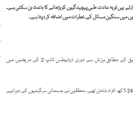
وقت بیٹھ کر گزارتے ہیں تو یہ عادت طبی پیچیدگیوں کو بڑھانے کا باعث بن سکتی ہے۔
ع
ں میں سنگین مسائل کے خطرات میں اضافہ کر دیتا ہے۔
ف
ف
ف
میں شائع تحقیق کے مطابق ورزش سے دوری ذیابیطس ٹائپ 2 کے مریضوں میں
تحقیق میں 27 مطالعات کے ڈیٹا کا تجزیہ کیا گیا جن میں تقریباً 24 لاکھ افراد شامل تھے۔ محققین نے جسمانی سرگرمیوں کے دورانیے