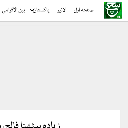
صفحہ اول
لائیو
پاکستان
بین الاقوامی
زیادہ بیٹھنا فالج،