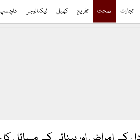
تجارت
صحت
تفریح
کھیل
ٹیکنالوجی
دلچسپ
 دل کے امراض اور بینائی کے مسائل کا 