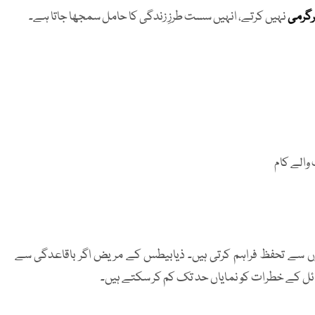
نہیں کرتے، انہیں سست طرزِ زندگی کا حامل سمجھا جاتا ہے۔
والے کام
 سے تحفظ فراہم کرتی ہیں۔ ذیابیطس کے مریض اگر باقاعدگی سے
سائل کے خطرات کو نمایاں حد تک کم کر سکتے ہیں۔