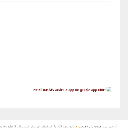
آپ یہاں ہیں:
صفحہ اول
صحت
زیادہ بیٹھنا فالج، دل کے امراض اور بینائی کے مسائل کا خطرہ بڑھا دی