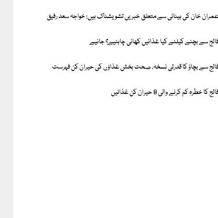
مران خان کی بینائی سے متعلق خبریں تشویشناک ہیں: خواجہ سعد رفیق
الج سے بچنے کیلئے کیا غذائیں کھانی چاہئیے؟ جانیے
الج سے بچاؤ کا قدرتی نسخہ، صحت بخش غذاؤں کی حیران کن فہرست
الج کا خطرہ کم کرنے والی 8 حیران کن غذائیں