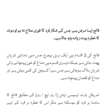
فالج ایسا مرض ہے جس کے شکار فرد کا فوری علاج نہ ہو تو موت
کا خطرہ بہت زیادہ بڑھ جاتا ہے۔
فالج کی 2 اقسام ہیں ایک برین ہیمرج جس میں دماغی شریان
پھٹ جاتی ہے جبکہ دوسری قسم میں دماغ کو خون پہنچانے والی
شریان بلاک ہوجاتی ہے جس سے آکسیجن کی کمی ہوتی ہے اور
دماغ کو نقصان پہنچتا ہے۔
امریکن ہارٹ ایسوسی ایشن (اے ایچ اے) کے مطابق فالج کا
سامنا ہر فرد کو ہوسکتا ہے مگر اس کا خطرہ ہر فرد کے لیے