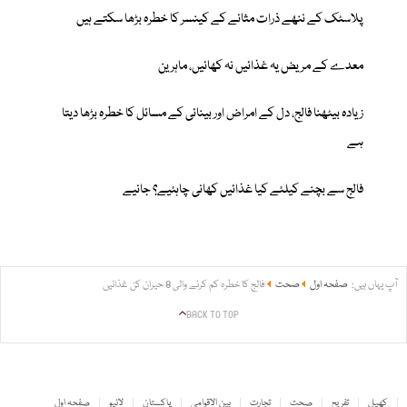
پلاسٹک کے ننھے ذرات مثانے کے کینسر کا خطرہ بڑھا سکتے ہیں
معدے کے مریض یہ غذائیں نہ کھائیں، ماہرین
زیادہ بیٹھنا فالج، دل کے امراض اور بینائی کے مسائل کا خطرہ بڑھا دیتا
ہے
فالج سے بچنے کیلئے کیا غذائیں کھانی چاہئیے؟ جانیے
آپ یہاں ہیں:
صفحہ اول
صحت
فالج کا خطرہ کم کرنے والی 8 حیران کن غذائیں
BACK TO TOP
کھیل
تفریح
صحت
تجارت
بین الاقوامی
پاکستان
لائیو
صفحہ اول