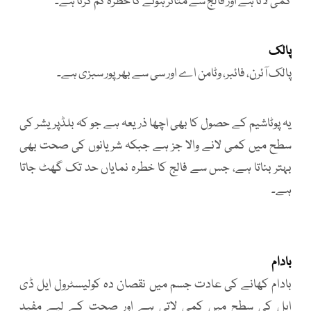
کمی لاتا ہے اور فالج سے متاثر ہونے کا خطرہ کم کرتا ہے۔
پالک
پالک آئرن، فائبر، وٹامن اے اور سی سے بھرپور سبزی ہے۔
یہ پوٹاشیم کے حصول کا بھی اچھا ذریعہ ہے جو کہ بلڈپریشر کی
سطح میں کمی لانے والا جز ہے جبکہ شریانوں کی صحت بھی
بہتر بناتا ہے، جس سے فالج کا خطرہ نمایاں حد تک گھٹ جاتا
ہے۔
بادام
بادام کھانے کی عادت جسم میں نقصان دہ کولیسٹرول ایل ڈی
ایل کی سطح میں کمی لاتی ہے اور صحت کے لیے مفید