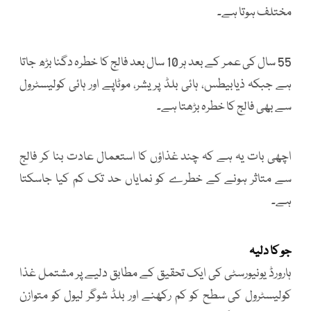
مختلف ہوتا ہے۔
55 سال کی عمر کے بعد ہر 10 سال بعد فالج کا خطرہ دگنا بڑھ جاتا
ہے جبکہ ذیابیطس، ہائی بلڈ پریشر، موٹاپے اور ہائی کولیسٹرول
سے بھی فالج کا خطرہ بڑھتا ہے۔
اچھی بات یہ ہے کہ چند غذاؤں کا استعمال عادت بنا کر فالج
سے متاثر ہونے کے خطرے کو نمایاں حد تک کم کیا جاسکتا
ہے۔
جو کا دلیہ
ہارورڈ یونیورسٹی کی ایک تحقیق کے مطابق دلیے پر مشتمل غذا
کولیسٹرول کی سطح کو کم رکھنے اور بلڈ شوگر لیول کو متوازن