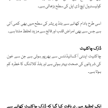
کولیسٹرول ایچ ڈی ایل کی سطح بڑھاتی ہے۔
اسی طرح بادام کھانے سے بلڈ پریشر کی سطح میں بھی کمی آتی
ہے جس سے بھی امراض قلب اور فالج سے مزید تحفظ ملتا ہے۔
ڈارک چاکلیٹ
چاکلیٹ اینٹی آکسائیڈنٹس سے بھرپور ہوتی ہے جن سے خون
کی شریانوں کی صحت بہتر ہوتی ہے اور بلڈ کلاٹنگ کا خطرہ کم
ہوتا ہے۔
ایک تحقیق میں دریافت کیا گیا کہ ڈارک چاکلیٹ کھانے سے