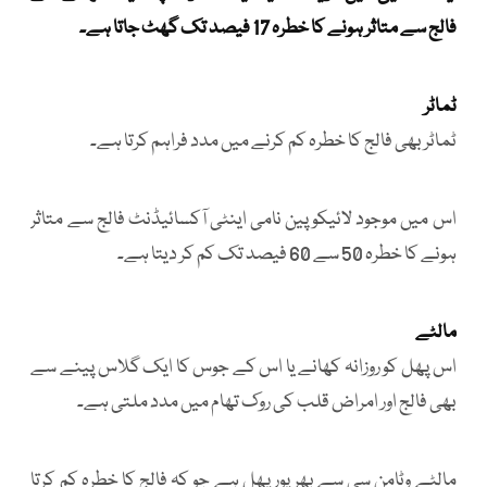
فالج سے متاثر ہونے کا خطرہ 17 فیصد تک گھٹ جاتا ہے۔
ٹماٹر
ٹماٹر بھی فالج کا خطرہ کم کرنے میں مدد فراہم کرتا ہے۔
اس میں موجود لائیکوپین نامی اینٹی آکسائیڈنٹ فالج سے متاثر
ہونے کا خطرہ 50 سے 60 فیصد تک کم کر دیتا ہے۔
مالٹے
اس پھل کو روزانہ کھانے یا اس کے جوس کا ایک گلاس پینے سے
بھی فالج اور امراض قلب کی روک تھام میں مدد ملتی ہے۔
مالٹے وٹامن سی سے بھرپور پھل ہے جو کہ فالج کا خطرہ کم کرتا