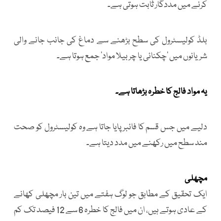
کرنے میں مددگار ثابت ہوتی ہے۔
بلڈ کولیسٹرول کی سطح بڑھنے سے دماغ کی جانب جانے والی
شریانوں میں 'چکنائی یا چربیلا مواد' جمع ہوتا ہے۔
یہ مواد فالج کا خطرہ بڑھاتا ہے۔
دلیے میں جس قسم کا فائبر پایا جاتا ہے وہ کولیسٹرول کو صحت
مند سطح میں رکھنے میں مدد دیتا ہے۔
مچھلی
ایک تحقیق کے مطابق جو لوگ ہفتے میں تین بار مچھلی کھانے
کے عادی ہوتے ہیں، ان میں فالج کا خطرہ 6 سے 12 فیصد تک کم