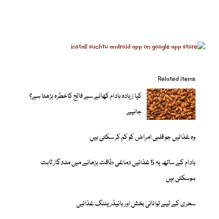
Related items
کیا زیادہ بادام کھانے سے فالج کاخطرہ بڑھتا ہے؟
جانیے
وہ غذائیں جو قلبی امراض کو کم کر سکتی ہیں
بادام کے ساتھ یہ 5 غذائیں دماغی طاقت بڑھانے میں مددگار ثابت
ہوسکتی ہیں
سحری کے لیے توانائی بخش اور ہائیڈریٹنگ غذائیں