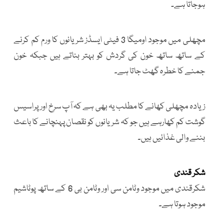
ہوجاتا ہے۔
مچھلی میں موجود اومیگا 3 فیٹی ایسڈز شریانوں کا ورم کم کرنے
کے ساتھ ساتھ خون کی گردش کو بہتر بناتے ہیں جبکہ خون
جمنے کا خطرہ گھٹ جاتا ہے۔
زیادہ مچھلی کھانے کا مطلب یہ بھی ہے کہ آپ سرخ اور پراسیس
گوشت کم کھارہے ہیں جو کہ شریانوں کو نقصان پہنچانے کا باعث
بننے والی غذائیں ہیں۔
شکر قندی
شکرقندی میں موجود وٹامن سی اور وٹامن بی 6 کے ساتھ پوٹاشیم
موجود ہوتا ہے۔