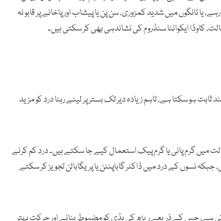
 یا ٹانگوں میں شدید کمزوری، سن پن یا پیشاب اور پاخانے پر قابو نہ
الت، کاوڈا ایکوائنا سنڈروم کی نشاندہی بھی کر سکتی ہیں۔
ند ثابت ہو سکتا ہے، تاہم زیادہ دیر تک بستر پر لیٹے رہنا درد کو مزید
ت میں گرم پانی یا گرم پیک استعمال کیے جا سکتے ہیں۔ درد کم کرنے
 جبکہ نسوں کے درد میں ڈاکٹر گاباپنٹن یا پریگابالن تجویز کر سکتے
ہوتی ہے، جس کے ذریعے ریڑھ کی ہڈی کو مضبوط بنانے اور حرکت بہتر