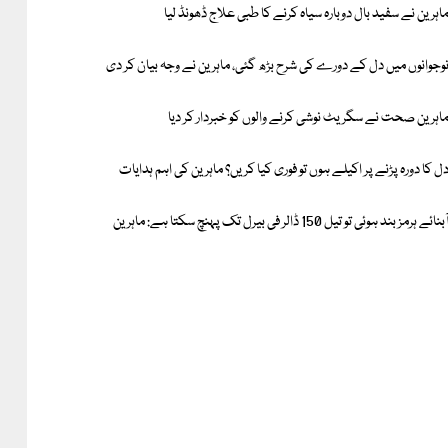
اہرین نے سفید بال دوبارہ سیاہ کرنے کا طبی علاج ڈھونڈ لیا
وجوانوں میں دل کے دورے کی شرح بڑھ گئی، ماہرین نے وجہ بیان کر دی
اہرین صحت نے سگریٹ نوشی کرنے والوں کو خبردار کر دیا
ل کا دورہ پڑنے پر اکیلے ہوں تو فوری کیا کریں؟ ماہرین کی اہم ہدایات
بنائے ہرمز بند ہوئی تو تیل 150 ڈالر فی بیرل تک پہنچ سکتا ہے: ماہرین