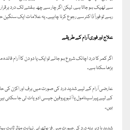
سے ٹھیک ہو جاتا ہے، لیکن اگر چار سے چھ ہفتے تک درد برقرار رہے،
رہے تو فوراً ڈاکٹر سے رجوع کرنا چاہیے۔ یہ علامات ایک سنگین ح
علاج اور فوری آرام کے طریقے
اگر کمر کا درد اچانک شروع ہو جائے تو ایک یا دو دن کا آرام فائدہ م
بڑھا سکتا ہے۔
عارضی آرام کے لیے شدید درد کی صورت میں برف اور اکڑن کی حال
کے لیے پیراسیٹامول یا آئبوپروفین جیسی ادویات لی جا سکتی ہیں،
ہیں۔
شدید یا دیرینہ درد کی صورت میں فزیوتھراپی نہایت مؤثر ثابت 