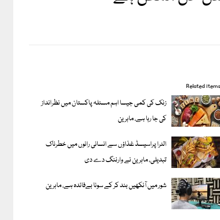
Related item
زنک کی کمی جیسا اہم مسئلہ پاکستان میں نظرانداز
کی جا رہا ہے، ماہرین
الٹرا پراسیسڈ غذاؤں سے انسانی رانوں میں خطرناک
تبدیلی، ماہرین نے وارننگ دے دی
شور میں آنکھیں بند کر کے سونا بےفائدہ ہے، ماہرین