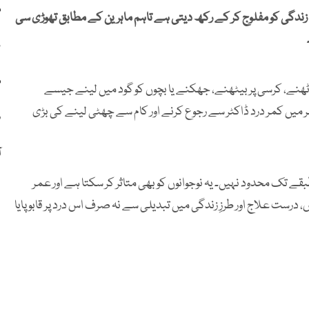
م
ندگی کو مفلوج کر کے رکھ دیتی ہے تاہم ماہرین کے مطابق تھوڑی سی
ن
م
اٹھنے، کرسی پر بیٹھنے، جھکنے یا بچوں کو گود میں لینے جیسے
ر میں کمر درد ڈاکٹر سے رجوع کرنے اور کام سے چھٹی لینے کی بڑی
د
آ
 تک محدود نہیں۔ یہ نوجوانوں کو بھی متاثر کر سکتا ہے اور عمر
رست علاج اور طرزِ زندگی میں تبدیلی سے نہ صرف اس درد پر قابو پایا