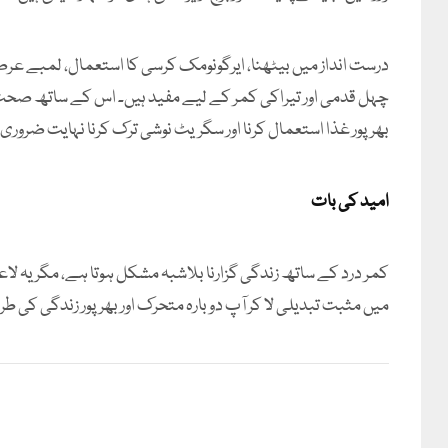
درست انداز میں بیٹھنا، ایرگونومک کرسی کا استعمال، لمبے 
چہل قدمی اور تیراکی کمر کے لیے مفید ہیں۔ اس کے ساتھ صحت مند 
بھرپور غذا استعمال کرنا اور سگریٹ نوشی ترک کرنا نہایت ضروری
امید کی بات
کمر درد کے ساتھ زندگی گزارنا بلاشبہ مشکل ہوتا ہے، مگر یہ لاعلا
میں مثبت تبدیلی لا کر آپ دوبارہ متحرک اور بھرپور زندگی کی 