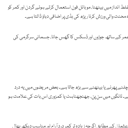
 انداز میں بیٹھنا، موبائل فون استعمال کرتے ہوئے گردن اور کمر کو
 محنت والی ورزش کرنا ریڑھ کی ہڈی پر اضافی دباؤ ڈالتا ہے۔
، عمر کے ساتھ جوڑوں اور ڈسکس کا گھس جانا، جسمانی سرگرمی کی
 چلنے پھرنے یا بیٹھنے سے بڑھ جاتا ہے۔ بعض مریضوں میں یہ درد
 ہے۔ ٹانگوں میں سن پن، جھنجھناہٹ یا کمزوری اس بات کی علامت ہو
ثمان کے مطابق اگرچہ زیادہ تر کمر درد آرام اور مناسب دیکھ بھال