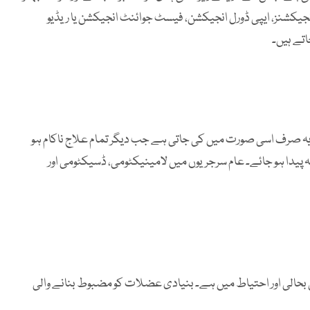
نجیکشنز، ایپی ڈورل انجیکشن، فیسٹ جوائنٹ انجیکشن یا ریڈیو
تے ہیں۔
ہ صرف اسی صورت میں کی جاتی ہے جب دیگر تمام علاج ناکام ہو
ہ پیدا ہو جائے۔ عام سرجریوں میں لامینیکٹومی، ڈسیکٹومی اور
ی بحالی اور احتیاط میں ہے۔ بنیادی عضلات کو مضبوط بنانے والی