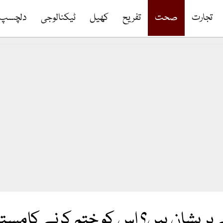
تجارت
صحت
تفریح
کھیل
ٹیکنالوجی
دلچسپ
سے پریشان ہیں؟ اس کو ختم کرنے کام