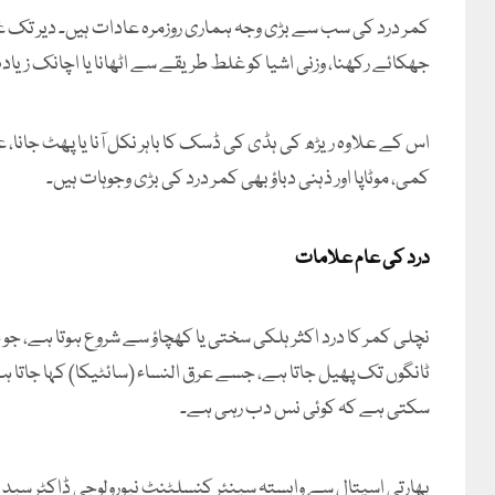
کمر درد کی سب سے بڑی وجہ ہماری روزمرہ عادات ہیں۔ دیر تک غلط
جھکائے رکھنا، وزنی اشیا کو غلط طریقے سے اٹھانا یا اچانک زیادہ
اس کے علاوہ ریڑھ کی ہڈی کی ڈسک کا باہر نکل آنا یا پھٹ جانا
کمی، موٹاپا اور ذہنی دباؤ بھی کمر درد کی بڑی وجوہات ہیں۔
درد کی عام علامات
نچلی کمر کا درد اکثر ہلکی سختی یا کھچاؤ سے شروع ہوتا ہے، جو
ٹانگوں تک پھیل جاتا ہے، جسے عرق النساء (سائٹیکا) کہا جاتا
سکتی ہے کہ کوئی نس دب رہی ہے۔
بھارتی اسپتال سے وابستہ سینئر کنسلٹنٹ نیورولوجی ڈاکٹر سید ع