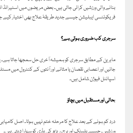
بنانے والی ورزشیں کرائی جاتی ہیں۔ بعض مریضوں میں اسٹیرائڈ ا
فریکوئنسی ایبلیشن جیسے جدید طریقۂ علاج بھی اختیار کیے جا
سرجری کب ضروری ہوتی ہے؟
ماہرین کے مطابق سرجری کو ہمیشہ آخری حل سمجھا جاتا ہے۔ ی
جائیں اور اعصابی نقصان یا مثانے اور آنتوں کے کنٹرول میں مسئل
اسپائنل فیوژن شامل ہیں۔
ب
حالی اور مستقبل میں بچاؤ
درد کم ہونے کے بعد علاج کا مرحلہ ختم نہیں ہوتا۔ اصل کامیاب
ورزشیں، جیسے پلینک اور برج، ریڑھ کی ہڈی کو سہارا دیتی ہیں۔