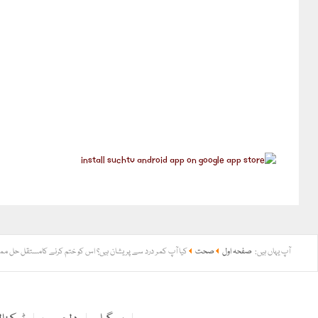
آپ یہاں ہیں:
صفحہ اول
صحت
کیا آپ کمر درد سے پریشان ہیں؟ اس کو ختم کرنے کامستقل حل م