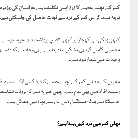
کمر کے نچلے حصے کا درد ایسی تکلیف ہے جو انسان کی روزمرہ ز
توجہ دے کر اس کمر کے درد سے نجات حاصل کی جاسکتی ہے۔
کبھی ہلکی سی کھچاؤ اور کبھی ناقابلِ برداشت درد، جو بستر سے 
معمولی کاموں کو بھی مشکل بنا دیتا ہے۔ یہی وجہ ہے کہ دنیا بھ
وجوہات میں شمار ہوتا ہے۔
ماہرین کے مطابق کمر کے نچلے حصے کا درد کسی ایک عمر یا طبقے
رسیدہ افراد میں بھی عام ہے۔ اچھی خبر یہ ہے کہ بروقت تشخیص، د
جا سکتا ہے بلکہ مستقبل میں اس سے بچاؤ بھی ممکن ہے۔
نچلی کمر میں درد کیوں ہوتا ہے؟