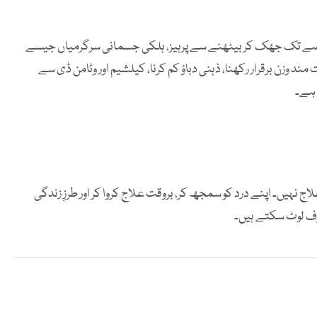
عرصے تک جھک کر بیٹھنے سے پرہیز، ہلکی جسمانی سرگرمیاں جیسے
وزن برقرار رکھنا، ذہنی دباؤ کم کرنا، کیلشیم اور وٹامن ڈی سے
 ہے۔
ج نہیں۔ اپنے درد کو سمجھ کر، بروقت علاج کروا کر اور طرزِ زندگی
طرف لوٹ سکتے ہیں۔