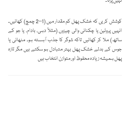
نہیں پڑتا۔
کوشش کریں کہ خشک پھل کم مقدار میں (1–2 چمچ) کھائیں۔
انہیں پروٹین یا چکنائی والی چیزوں (مثلاً دہی، بادام، یا جو کے
ساتھ) ملا کر کھائیں تاکہ شوگر کا جذب آہستہ ہو۔ مٹھائی یا
جوس کے بدلے خشک پھل بہتر متبادل ہو سکتے ہیں مگر تازہ
پھل ہمیشہ زیادہ محفوظ اور متوازن انتخاب ہیں