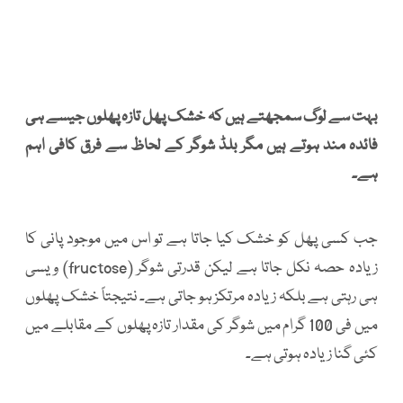
بہت سے لوگ سمجھتے ہیں کہ خشک پھل تازہ پھلوں جیسے ہی
فائدہ مند ہوتے ہیں مگر بلڈ شوگر کے لحاظ سے فرق کافی اہم
ہے۔
جب کسی پھل کو خشک کیا جاتا ہے تو اس میں موجود پانی کا
زیادہ حصہ نکل جاتا ہے لیکن قدرتی شوگر (fructose) ویسی
ہی رہتی ہے بلکہ زیادہ مرتکز ہو جاتی ہے۔ نتیجتاً خشک پھلوں
میں فی 100 گرام میں شوگر کی مقدار تازہ پھلوں کے مقابلے میں
کئی گنا زیادہ ہوتی ہے۔