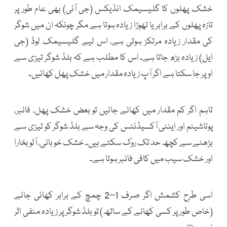
خشک پھلوں کا گلیسیمک انڈیکس (جی آئی) بھی عام طور پر
تازہ پھلوں کے برابر یا تھوڑا زیادہ ہوتا ہے مگر چونکہ ان میں شوگر
کی مقدار زیادہ مرتکز ہوتی ہے، اس لیے گلیسیمک لوڈ (جی
ایل) زیادہ بڑھ جاتا ہے۔ اس کا مطلب ہے کہ بلڈ شوگر تیزی سے
اوپر جا سکتا ہے اگر آپ زیادہ مقدار میں خشک پھل کھائیں۔
تاہم اگر کم مقدار میں کھائے جائیں تو بعض خشک پھل، فائبر،
پوٹاشیئم اور اینٹی آکسیڈنٹس کی وجہ سے بلڈ شوگر کو تیزی سے
بڑھنے سے کچھ حد تک روک سکتے ہیں۔ خشک خوبانی، آلو بخارا
اور خشک سیب میں کافی فائبر ہوتا ہے۔
اسی طرح کشمش اگر صرف 1–2 چمچ کے برابر کھائی جائے
(خاص طور پر کسی کھانے کے ساتھ) تو بلڈ شوگر پر زیادہ منفی اثر