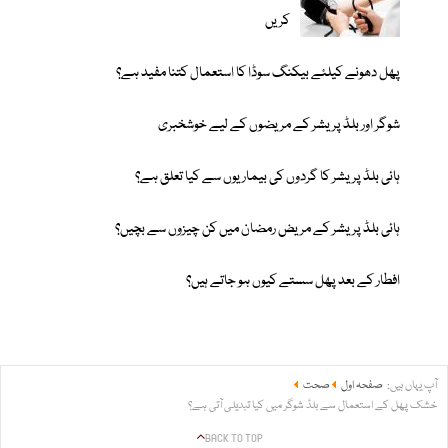
کریں
پھل دھونے کیلئے بیکنگ سوڈا کا استعمال کتنا مفید ہے؟
شوگر اور بلڈ پریشر کے مریضوں کے لیے خوشخبری
ہائی بلڈ پریشر کا گردوں کی بیماریوں سے کیا تعلق ہے؟
ہائی بلڈ پریشر کے مریض رمضان میں کن چیزوں سے بچیں؟
افطار کے بعد پھل سستے کیوں ہو جاتے ہیں؟
آپ یہاں ہیں:
صفحہ اول
صحت
خشک پھل کے استعمال سے بلڈ شوگر میں کیا تبدیلی آتی ہے؟
BACK TO TOP