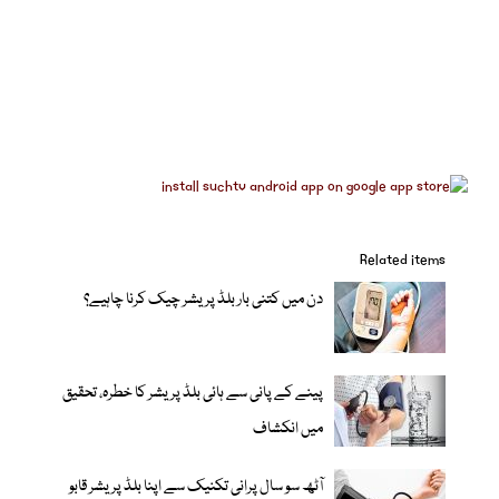
Related items
دن میں کتنی بار بلڈ پریشر چیک کرنا چاہیے؟
پینے کے پانی سے ہائی بلڈ پریشر کا خطرہ، تحقیق
میں انکشاف
آٹھ سو سال پرانی تکنیک سے اپنا بلڈ پریشر قابو