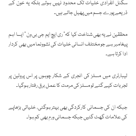
سگنل انفرادی خلیات تک محدود نہیں ہوتے بلکہ یہ خون کے
ذریعے پورے جسم میں پھیل جاتے ہیں۔
محققین نے یہ بھی شناخت کیا کہ" ری ایچ ایم جی بی ون " ایسا اہم
پیغامبر ہے جو مختلف انسانی خلیات کی نشوونما میں بھی کردار
ادا کرتا ہے۔
لیبارٹری میں مسلز کی انجری کے شکار چوہوں پر اس پروٹین پر
تجربات کیے گئے تو مسلز کی مرمت کا عمل برق رفتار ہوگیا۔
جبکہ ان کی جسمانی کارکردگی بھی بہتر ہوگئی، خلیاتی بڑھاپے
کی علامات گھٹ گئیں جبکہ جسمانی ورم بھی کم ہوا۔