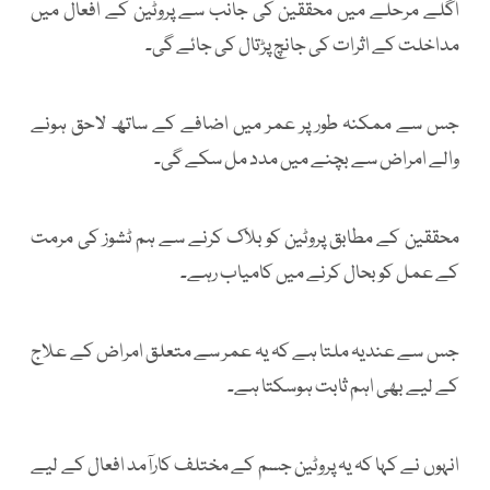
اگلے مرحلے میں محققین کی جانب سے پروٹین کے افعال میں
مداخلت کے اثرات کی جانچ پڑتال کی جائے گی۔
جس سے ممکنہ طور پر عمر میں اضافے کے ساتھ لاحق ہونے
والے امراض سے بچنے میں مدد مل سکے گی۔
محققین کے مطابق پروٹین کو بلاک کرنے سے ہم ٹشوز کی مرمت
کے عمل کو بحال کرنے میں کامیاب رہے۔
جس سے عندیہ ملتا ہے کہ یہ عمر سے متعلق امراض کے علاج
کے لیے بھی اہم ثابت ہوسکتا ہے۔
انہوں نے کہا کہ یہ پروٹین جسم کے مختلف کارآمد افعال کے لیے