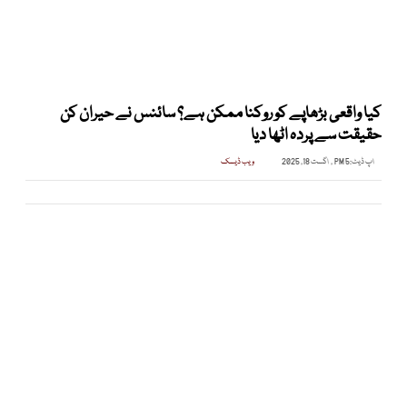
کیا واقعی بڑھاپے کو روکنا ممکن ہے؟ سائنس نے حیران کن
حقیقت سے پردہ اٹھا دیا
اپ ڈیٹ:
5 PM , اگست 18, 2025
ویب ڈیسک