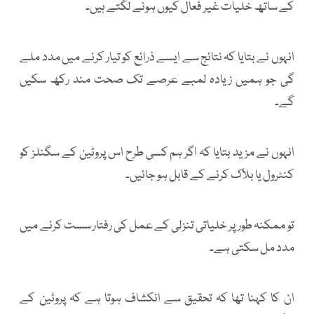
کے ساتھ خلیات غیر فعال کیوں ہونے لگتے ہیں۔
انہوں نے بتایا کہ نتائج سے ایسے ذرائع کو تیار کرنے میں مدد ملے
گی جو ہمیں زیادہ لمبے عرصے تک صحت مند رکھ سکیں
گے۔
انہوں نے مزید بتایا کہ اگر ہم کسی طرح اس پروٹین کے سگنلز کو
کنٹرول یا بلاک کرنے کے قابل ہو جائیں۔
تو ممکنہ طورپر خلیاتی تنزلی کے عمل کی رفتار سست کرنے میں
مدد مل سکتی ہے۔
ان کا کہنا تھا کہ تحقیق سے انکشاف ہوتا ہے کہ پروٹین کے