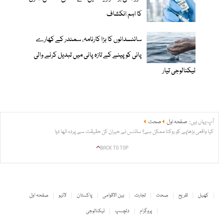
کا اہم انکشاف
سائنسدانوں کا بڑا کارنامہ، سمندر کے کھارے
پانی کو پینے کے تازہ پانی میں تبدیل کرنے والی
ٹیکنالوجی تیار
آپ یہاں ہیں:
صفحہ اول
صحت
کیا واقعی بڑھاپے کو روکنا ممکن ہے؟ سائنس نے حیران کن حقیقت سے پردہ اٹھا دیا
BACK TO TOP
کھیل
تفریح
صحت
تجارت
بین الاقوامی
پاکستان
لائیو
صفحہ اول
پروگرام
دلچسپ
ٹیکنالوجی