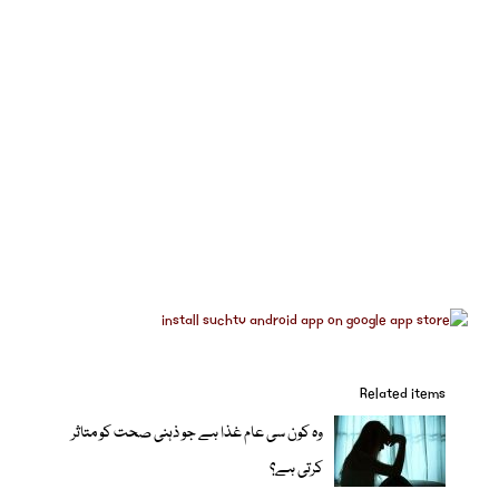
Related items
وہ کون سی عام غذا ہے جو ذہنی صحت کو متاثر
کرتی ہے؟