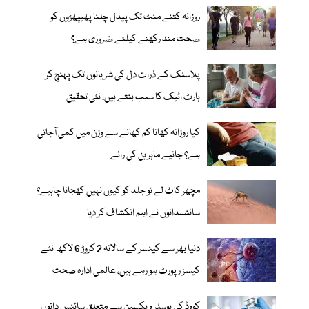
روزانہ کتنے منٹ تک پیدل چلنا پھیپھڑوں کو
صحت مند رکھنے کیلئے ضروری ہے؟
پلاسٹک کے ذرات دل کی شریانوں تک پہنچ کر
ہارٹ اٹیک کا سبب بنتے ہیں، نئی تحقیق
کیا روزانہ کھانا کم کھانے سے وزن میں کمی آجاتی
ہے؟ جانیے ماہرین کی رائے
مچھر کاٹ لے تو جلد کو کیوں نہیں کھجانا چاہیے؟
سائنسدانوں نے اہم انکشاف کر دیا
دنیا بھر سے کینسر کے سالانہ 2 کروڑ 6 لاکھ نئے
کیسز رپورٹ ہو رہے ہیں، عالمی ادارہ صحت
کووڈ کی بوسٹر ویکسین سے متعلق سائنس دانوں