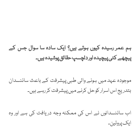
ہم عمر رسیدہ کیوں ہوتے ہیں؟ ایک سادہ سا سوال جس کے
پیچھے کئی پیچیدہ اور دلچسپ حقائق پوشیدہ ہیں۔
موجودہ عہد میں ہونے والی طبی پیشرفت کے باعث سائنسدان
بتدریج اس اسرار کو حل کرنے میں پیشرفت کر رہے ہیں۔
اب سائنسدانوں نے اس کی ممکنہ وجہ دریافت کی ہے اور وہ
ایک پروٹین۔