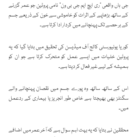
جی ہاں واقعی "ری ایچ ایم جی بی ون" نامی پروٹین جو عمر گزرنے
کے ساتھ بڑھاپے کے اثرات کو خاموشی سے خون کے ذریعے جسم
کے ہر حصے تک پہنچانے میں کردار ادا کرتا ہے۔
کوریا یونیورسٹی کالج آف میڈیسن کی تحقیق میں بتایا گیا کہ یہ
پروٹین خلیات میں ایسے عمل کو متحرک کرتا ہے جو ان کو
ہمیشہ کے لیے غیر فعال کر دیتا ہے۔
اس کے ساتھ ساتھ وہ پورے جسم میں نقصان پہنچانے والے
سگنلز بھی بھیجتا ہے خاص طور انجریز یا بیماری کے ردعمل
میں۔
محققین نے بتایا کہ یہ بہت اہم سوال ہے کہ آخر عمر میں اضافے