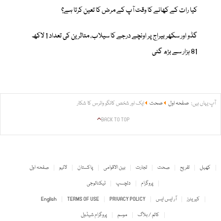
کیا رات کے کھانے کا وقت آپ کے مرض کا تعین کرتا ہے؟
گڈو اور سکھر بیراج پر اونچے درجے کا سیلاب، متاثرین کی تعداد 1 لاکھ
81 ہزار سے بڑھ گئی
آپ یہاں ہیں:
صفحہ اول
صحت
ایک اور شخص کانگو وائرس کا شکار
BACK TO TOP
کھیل
تفریح
صحت
تجارت
بین الاقوامی
پاکستان
لائیو
صفحہ اول
پروگرام
دلچسپ
ٹیکنالوجی
کیریئرز
آر ایس ایس
PRIVACY POLICY
TERMS OF USE
English
کالم / بلاگ
موسم
پروگرام شیڈول