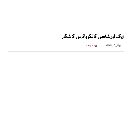
ایک اور شخص کانگو وائرس کا شکار
جولائی 17, 2025
ویب ڈیسک