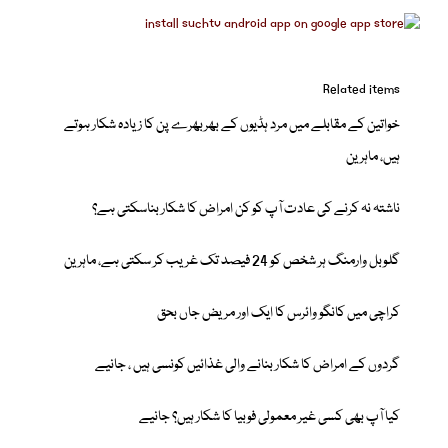
Related items
خواتین کے مقابلے میں مرد ہڈیوں کے بھربھرے پن کا زیادہ شکار ہوتے
ہیں، ماہرین
ناشتہ نہ کرنے کی عادت آپ کو کن امراض کا شکار بناسکتی ہے؟
گلوبل وارمنگ ہر شخص کو 24 فیصد تک غریب کر سکتی ہے، ماہرین
کراچی میں کانگو وائرس کا ایک اور مریض جاں بحق
گردوں کے امراض کا شکار بنانے والی غذائیں کونسی ہیں ، جانیے
کیا آپ بھی کسی غیر معمولی فوبیا کا شکار ہیں؟ جانیے