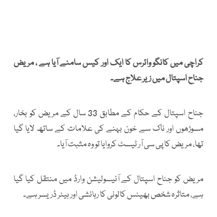
کراچی میں کانگو وائرس کا ایک اور کیس سامنے آیا ہے ، مریض
جناح اسپتال میں زیر علاج ہے۔
جناح اسپتال کے حکام کے مطابق 33 سال کے مریض کو بخار،
مسوڑھوں اور ناک سے خون بہنے کی علامات کے ساتھ لایا گیا
تھا، مریض کا پی سی آر ٹیسٹ کروایا تو وہ مثبت آیا۔
مریض کو جناح اسپتال کے آئیسولیشن وارڈ میں منتقل کیا گیا
ہے، متاثرہ شخص بھینس کالونی کا رہائشی اور ہیئر ڈریسر ہے۔