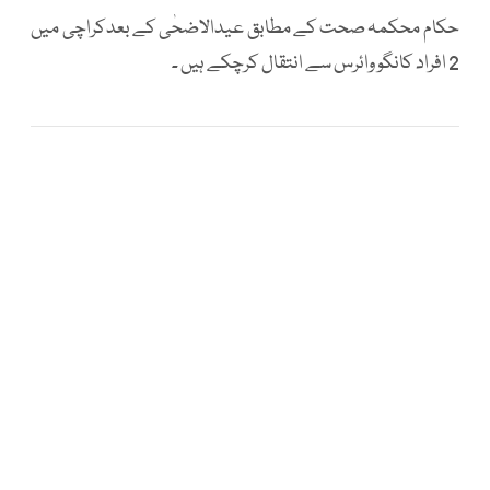
حکام محکمہ صحت کے مطابق عیدالاضحٰی کے بعدکراچی میں
2 افراد کانگو وائرس سے انتقال کرچکے ہیں ۔