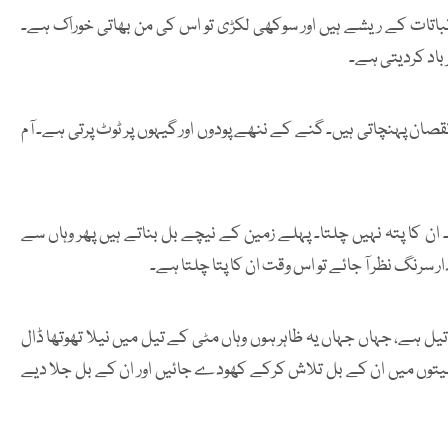
باتات کے ریشے ہیں اور سوکھی لکڑی تو اس کی من بھاتی خوراک ہے۔
رباد کردیتی ہے۔
 پہنچاتی ہیں۔ گنے کے ننھے پودوں اور گیہوں پر ٹوٹ پرتی ہے۔ آم
کا پتہ نہیں چلتا۔ پہلے زمین کے نیچے بل بناتے ہیں پھر وہاں سے
سرنگ نظر آ جائے تو اس وقت ان کا پتا چلتا ہے۔
ل ہے، جہاں جہاں یہ ظاہر ہوں وہاں مٹی کے تیل میں نیلا تھوتھا ڈال
 کھیتوں میں ان کے بل تلاش کرکے کھودے جائیں اور ان کے بل جلا دیے