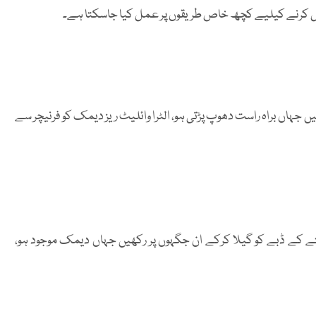
 کرنے کیلیے کچھ خاص طریقوں پر عمل کیا جاسکتا ہے۔
جہاں براہ راست دھوپ پڑتی ہو، الٹرا وائلیٹ ریز دیمک کو فرنیچر سے
کے ڈبے کو گیلا کرکے ان جگہوں پر رکھیں جہاں دیمک موجود ہو،