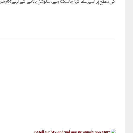
کی سطح پر اسپرے کیا جاسکتا ہے، سلوشن بنانے کے لیے 8اونس گرم پانی میں ایک چائے کا چمچ بوریکس ملا کر اسپرے کریں۔