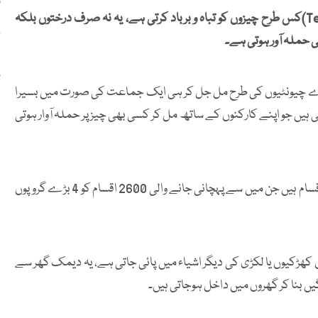
ا
یہ بات اکثر ہمارے مشاہدے میں آتی ہے کہ دیمک (Termite)کس طرح چیزوں کو تباہ و برباد کرتی ہے، یہ نہ صرف درختوں بلکہ
گ
ھی حملہ آور ہوتی ہے۔
ب
یڑے چیونٹیوں کی طرح مل جل کر ہی ایک جماعت کی صورت میں بسیرا
تی ہیں جو اپنے کارکنوں کے ساتھ مل کر کسی بھی چیز پر حملہ آوار ہوتی
ماہرین نباتات کے مطابق دیمک کی دنیا بھر میں 4 ہزار سے زائد اقسام ہیں جن میں سے پہچانی جانے والی 2600 اقسام کو 4 بڑے گروپوں
ھڑکیوں یا لکڑی کی دیگر اشیاء میں پائی جاتی ہے، یہ دیمک گھر سے
گیں بنا کر گھروں میں داخل ہوجاتی ہیں۔