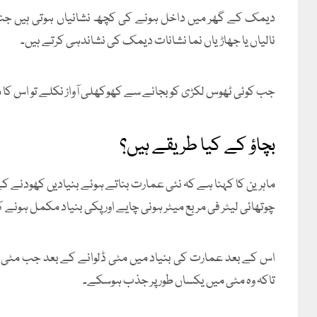
دیمک کے گھر میں داخل ہونے کی کچھ نشانیاں ہوتی ہیں جنہیں
نالیاں یا جھاڑیاں نما نشانات دیمک کی نشاندہی کرتے ہیں۔
جب کوئی ٹھوس لکڑی کو بجانے سے کھوکھلی آواز نکلے تو اس کا
بچاؤ کے کیا طریقے ہیں؟
ماہرین کا کہنا ہے کہ نئی عمارت بناتے ہوئے بنیادیں کھودنے
چوتھائی لیٹر فی مربع میٹر ہونی چایے اور پکی بنیاد مکمل ہونے
اس کے بعد عمارت کی بنیاد میں مٹی ڈلوانے کے بعد جب مٹی کو د
تاکہ وہ مٹی میں یکساں طور پر جذب ہوسکے۔