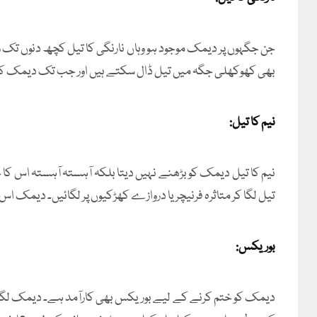
جن جگہوں پر دیمک موجود ہو وہاں نارنگی کا تیل کچھ دنوں تک رو
بھی کھوکھلی جگہ میں تیل ڈال سکتے ہیں اور جب تک دیمک کا خ
نیم کا تیل:
نیم کا تیل دیمک کو بڑھنے نہیں دیتا بلکہ آہستہ آہستہ اس کا خا
تیل لگا کر متاثرہ فرنیچر یا دروازے کھڑکیوں پر لگائیں۔ دیمک ا
بوریکس:
دیمک کو ختم کرنے کے لیے بوریکس بھی کارآمد ہے۔ دیمک لگے 