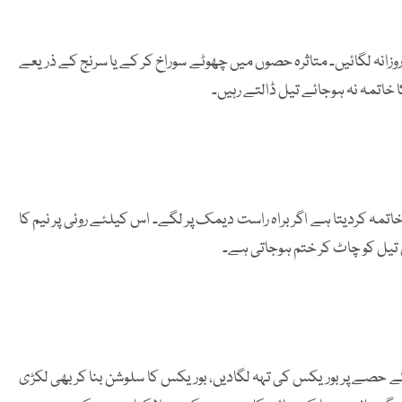
زانہ لگائیں۔ متاثرہ حصوں میں چھوٹے سوراخ کر کے یا سرنج کے ذریعے
اتمہ نہ ہوجائے تیل ڈالتے رہیں۔
تمہ کردیتا ہے اگر براہ راست دیمک پر لگے۔ اس کیلئے روئی پر نیم کا
س تیل کو چاٹ کر ختم ہوجاتی ہے۔
حصے پر بوریکس کی تہہ لگادیں، بوریکس کا سلوشن بنا کر بھی لکڑی