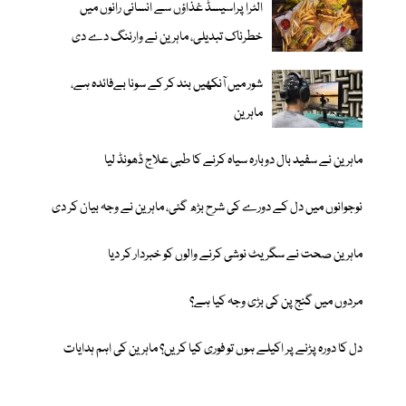
الٹرا پراسیسڈ غذاؤں سے انسانی رانوں میں
خطرناک تبدیلی، ماہرین نے وارننگ دے دی
شور میں آنکھیں بند کر کے سونا بےفائدہ ہے،
ماہرین
ماہرین نے سفید بال دوبارہ سیاہ کرنے کا طبی علاج ڈھونڈ لیا
نوجوانوں میں دل کے دورے کی شرح بڑھ گئی، ماہرین نے وجہ بیان کر دی
ماہرین صحت نے سگریٹ نوشی کرنے والوں کو خبردار کر دیا
مردوں میں گنج پن کی بڑی وجہ کیا ہے؟
دل کا دورہ پڑنے پر اکیلے ہوں تو فوری کیا کریں؟ ماہرین کی اہم ہدایات