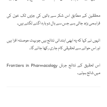
محققین کے مطابق اس شکر سے بالوں کی جڑوں تک خون کی
فراہمی بڑھ جاتی ہے جس سے بال دوبارہ اگنے لگتے ہیں۔
انہوں نے کہا کہ یہ ابھی ابتدائی نتائج ہیں جو بہت حوصلہ افزا ہیں
اور اس حوالے سے تحقیقی کام جاری رکھا جائے گا۔
اس تحقیق کے نتائج جرنل Frontiers in Pharmacology
میں شائع ہوئے۔