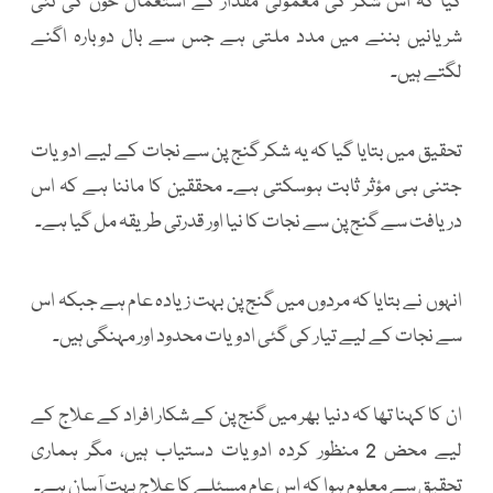
کیا کہ اس شکر کی معمولی مقدار کے استعمال خون کی نئی
شریانیں بننے میں مدد ملتی ہے جس سے بال دوبارہ اگنے
لگتے ہیں۔
تحقیق میں بتایا گیا کہ یہ شکر گنج پن سے نجات کے لیے ادویات
جتنی ہی مؤثر ثابت ہوسکتی ہے۔ محققین کا ماننا ہے کہ اس
دریافت سے گنج پن سے نجات کا نیا اور قدرتی طریقہ مل گیا ہے۔
انہوں نے بتایا کہ مردوں میں گنج پن بہت زیادہ عام ہے جبکہ اس
سے نجات کے لیے تیار کی گئی ادویات محدود اور مہنگی ہیں۔
ان کا کہنا تھا کہ دنیا بھر میں گنج پن کے شکار افراد کے علاج کے
لیے محض 2 منظور کردہ ادویات دستیاب ہیں، مگر ہماری
تحقیق سے معلوم ہوا کہ اس عام مسئلے کا علاج بہت آسان ہے۔