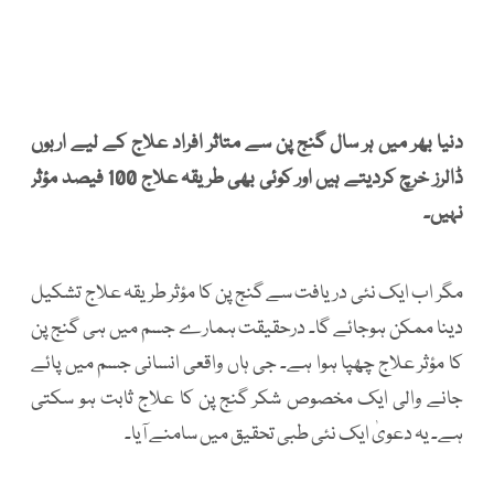
دنیا بھر میں ہر سال گنج پن سے متاثر افراد علاج کے لیے اربوں
ڈالرز خرچ کردیتے ہیں اور کوئی بھی طریقہ علاج 100 فیصد مؤثر
نہیں۔
مگر اب ایک نئی دریافت سے گنج پن کا مؤثر طریقہ علاج تشکیل
دینا ممکن ہوجائے گا۔ درحقیقت ہمارے جسم میں ہی گنج پن
کا مؤثر علاج چھپا ہوا ہے۔ جی ہاں واقعی انسانی جسم میں پائے
جانے والی ایک مخصوص شکر گنج پن کا علاج ثابت ہو سکتی
ہے۔ یہ دعویٰ ایک نئی طبی تحقیق میں سامنے آیا۔