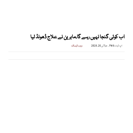
اب کوئی گنجا نہیں رہے گا،ماہرین نے علاج ڈھونڈ لیا
اپ ڈیٹ:
4 PM , جولائی 26, 2024
ویب ڈیسک