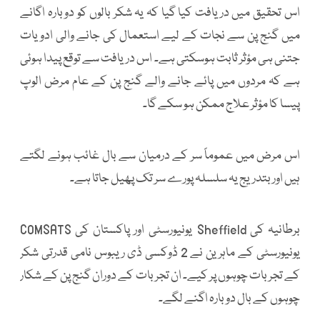
اس تحقیق میں دریافت کیا گیا کہ یہ شکر بالوں کو دوبارہ اگانے
میں گنج پن سے نجات کے لیے استعمال کی جانے والی ادویات
جتنی ہی مؤثر ثابت ہوسکتی ہے۔ اس دریافت سے توقع پیدا ہوئی
ہے کہ مردوں میں پائے جانے والے گنج پن کے عام مرض الوپ
پیسا کا مؤثر علاج ممکن ہو سکے گا۔
اس مرض میں عموماً سر کے درمیان سے بال غائب ہونے لگتے
ہیں اور بتدریج یہ سلسلہ پورے سر تک پھیل جاتا ہے۔
برطانیہ کی Sheffield یونیورسٹی اور پاکستان کی COMSATS
یونیورسٹی کے ماہرین نے 2 ڈوکسی ڈی ریبوس نامی قدرتی شکر
کے تجربات چوہوں پر کیے۔ ان تجربات کے دوران گنج پن کے شکار
چوہوں کے بال دوبارہ اگنے لگے۔