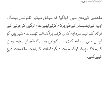
کیےگئے ہیں۔
مقدمے کےمتن میں کہاگیا کہ سوشل میڈیا انفلونسرز بیٹنگ
ایپ کےایمبسڈر کےطورپرکام کرتےتھے،عام لوگوں کو جوئے کے
فوائد کے لیے سرمایہ کاری کرنے پر اُکساتے تھے، عام شہریوں کو
ایپس میں سرمایہ کاری سے کروڑوں روپےکا نقصان ہوا،ملزمان
کےخلاف پیکا،فراڈسمیت دیگردفعات کےتحت مقدمات درج
کیےگئے۔