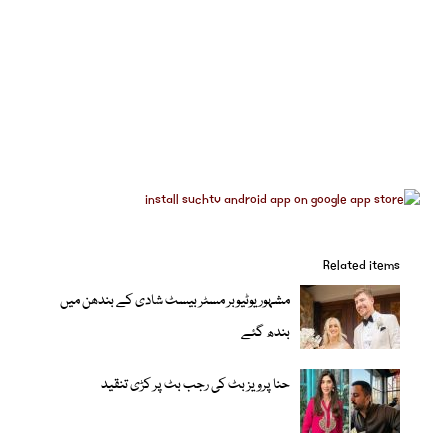
Related items
مشہور یوٹیوبر مسٹر بیسٹ شادی کے بندھن میں
بندھ گئے
حنا پرویز بٹ کی رجب بٹ پر کڑی تنقید