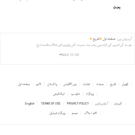
بحث
آپ یہاں ہیں:
صفحہ اول
تفریح
جوے کی تشہیر کے الزام میں رجب بٹ سمیت کئی یوٹیوبرزکے خلاف مقدمہ درج
BACK TO TOP
کھیل
تفریح
صحت
تجارت
بین الاقوامی
پاکستان
لائیو
صفحہ اول
پروگرام
دلچسپ
ٹیکنالوجی
کیریئرز
آر ایس ایس
PRIVACY POLICY
TERMS OF USE
English
کالم / بلاگ
موسم
پروگرام شیڈول