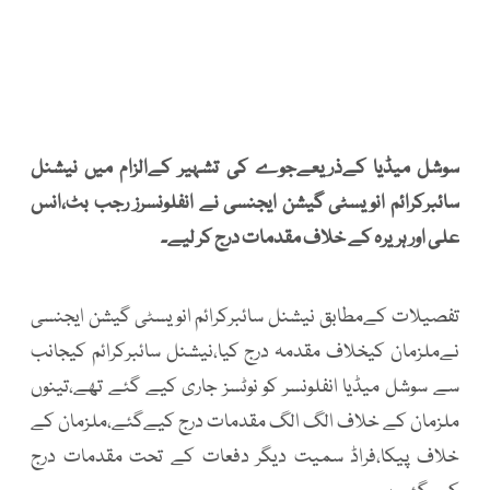
سوشل میڈیا کےذریعےجوے کی تشہیر کےالزام میں نیشنل
سائبرکرائم انویسٹی گیشن ایجنسی نے انفلونسرز رجب بٹ،انس
علی اور ہریرہ کے خلاف مقدمات درج کر لیے۔
تفصیلات کےمطابق نیشنل سائبرکرائم انویسٹی گیشن ایجنسی
نےملزمان کیخلاف مقدمہ درج کیا،نیشنل سائبرکرائم کیجانب
سے سوشل میڈیا انفلونسر کو نوٹسز جاری کیے گئے تھے،تینوں
ملزمان کے خلاف الگ الگ مقدمات درج کیےگئے،ملزمان کے
خلاف پیکا،فراڈ سمیت دیگر دفعات کے تحت مقدمات درج