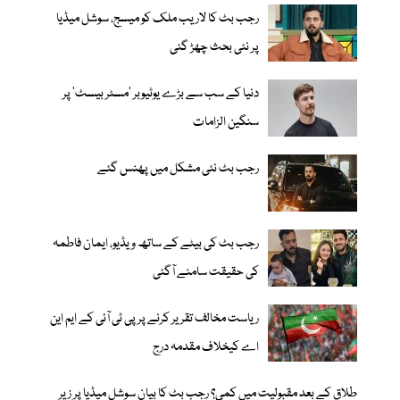
رجب بٹ کا لاریب ملک کو میسج، سوشل میڈیا
پر نئی بحث چھڑ گئی
دنیا کے سب سے بڑے یوٹیوبر ’مسٹر بیسٹ‘ پر
سنگین الزامات
رجب بٹ نئی مشکل میں پھنس گئے
رجب بٹ کی بیٹے کے ساتھ ویڈیو، ایمان فاطمہ
کی حقیقت سامنے آگئی
ریاست مخالف تقریر کرنے پر پی ٹی آئی کے ایم این
اے کیخلاف مقدمہ درج
طلاق کے بعد مقبولیت میں کمی؟ رجب بٹ کا بیان سوشل میڈیا پر زیرِ