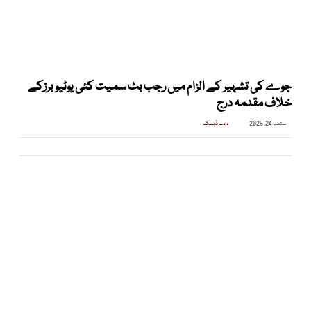
جوے کی تشہیر کے الزام میں رجب بٹ سمیت کئی یوٹیوبرزکے
خلاف مقدمہ درج
ستمبر 24, 2025
ویب ڈیسک