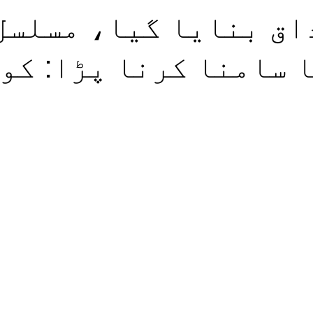
اق بنایا گیا، مسلسل
 سامنا کرنا پڑا: کو