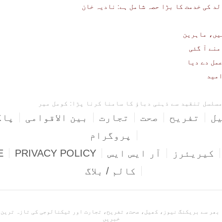
لد کی خدمت کا بڑا حصہ شامل ہے: نادیہ خان
یں، ماہرین
نے آ گئی
مل دے دیا
امید
سلسل تنقید سے ذہنی دباؤ کا سامنا کرنا پڑا: کومل میر
ل
تفریح
صحت
تجارت
بین الاقوامی
پاک
پروگرام
کیریئرز
آر ایس ایس
PRIVACY POLICY
E
کالم / بلاگ
خبریں