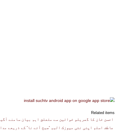
Related items
احسن خان کا گھریلو خواتین سے متعلق اہم بیان سامنے آگیا
عاطف اسلم اپنی نئی میوزک البم 'صبح آئے نا' کے ذریعے مدا