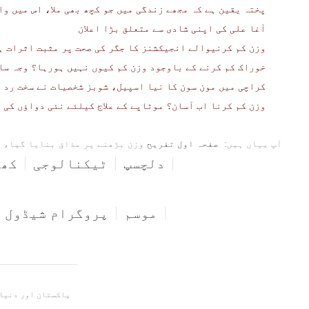
پختہ یقین ہے کہ مجھے زندگی میں جو کچھ بھی ملا، اس میں وا
آغا علی کی اپنی شادی سے متعلق بڑا اعلان
وزن کم کرنیوالے انجیکشنز کا جگر کی صحت پر مثبت اثرات ہ
خوراک کم کرنے کے باوجود وزن کم کیوں نہیں ہورہا؟ وجہ سام
کراچی میں مون سون کا نیا اسپیل، شوبز شخصیات نے سخت رد ع
وزن کم کرنا اب آسان؟ موٹاپے کے علاج کیلئے نئی دواؤں کی 
آپ یہاں ہیں:
صفحہ اول
تفریح
وزن بڑھنے پر مذاق بنایا گیا، م
دلچسپ
ٹیکنالوجی
کھی
موسم
پروگرام شیڈول