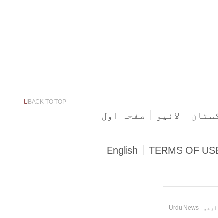
BACK TO TOP
ستان
لائیو
صفحہ اول
English
TERMS OF US
Urdu News - پاکستان اور دنیا بھر سے بریکنگ نیوز، کھیل، صحت، تفریح، تجارت اور ٹیکنالوجی کی تازہ ترین اردو