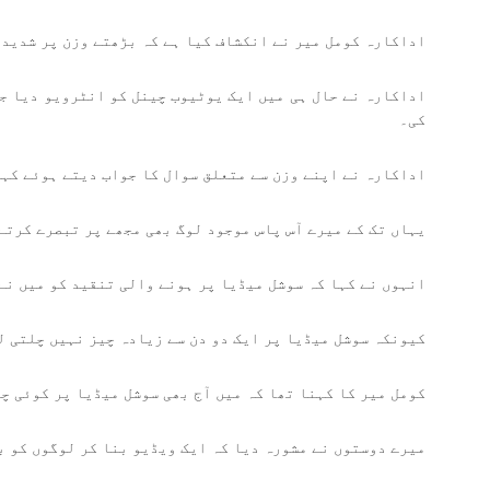
اداکارہ کومل میر نے انکشاف کیا ہے کہ بڑھتے وزن پر شدید ت
اداکارہ نے حال ہی میں ایک یوٹیوب چینل کو انٹرویو دیا ج
کی۔
اداکارہ نے اپنے وزن سے متعلق سوال کا جواب دیتے ہوئے کہا
یہاں تک کے میرے آس پاس موجود لوگ بھی مجھے پر تبصرے کرتے
انہوں نے کہا کہ سوشل میڈیا پر ہونے والی تنقید کو میں نے
کیونکہ سوشل میڈیا پر ایک دو دن سے زیادہ چیز نہیں چلتی ل
کومل میر کا کہنا تھا کہ میں آج بھی سوشل میڈیا پر کوئی چ
میرے دوستوں نے مشورہ دیا کہ ایک ویڈیو بنا کر لوگوں کو ب