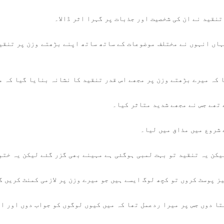
نقید نے ان کی شخصیت اور جذبات پر گہرا اثر ڈالا۔
ہاں انہوں نے مختلف موضوعات کے ساتھ ساتھ اپنے بڑھتے وزن پر تنقید
 کہ میرے بڑھتے وزن پر مجھے اس قدر تنقید کا نشانہ بنایا گیا کہ م
 تھے جس نے مجھے شدید متاثر کیا۔
 شروع میں مذاق میں لیا۔
یکن یہ تنقید تو بہت لمبی ہوگئی ہے مہینے بھی گزر گئے لیکن یہ ختم
یز پوسٹ کروں تو کچھ لوگ ایسے ہیں جو میرے وزن پر لازمی کمنٹ کریں گ
تا دوں جس پر میرا ردعمل تھا کہ میں کیوں لوگوں کو جواب دوں اور ا