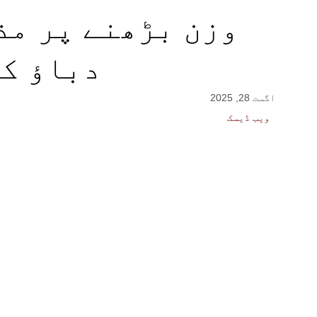
وزن بڑھنے پر مذ
دباؤ کا
اگست 28, 2025
ویب ڈیسک