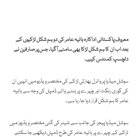
معروف پاکستانی اداکارہ ہانیہ عامر کی دو ہم شکل لڑکیوں کے
بعد اب ان کا ہم شکل لڑکا بھی سامنے آگیا، جس پر صارفین نے
دلچسپ کمنٹس کیے۔
سوشل میڈیا پر وائرل بھارتی لڑکے کی مختصر ویڈیو میں انہیں ان
کی گوری رنگت اور چہرے پر بننے والے ڈمپل کی وجہ سے ہانیہ
عامر کا ہم شکل قرار دیا جا رہا ہے۔
سوشل میڈیا پیجز کی جانب سے شیئر کی گئی مختصر ویڈیوز میں
لڑکے کے چہرے پر ہانیہ عامر کی طرح ڈمپل دیکھے جا سکتے