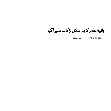
ہانیہ عامر کا ہم شکل لڑکا سامنے آگیا
جولائی 11, 2024
ویب ڈیسک