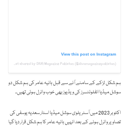
View this post on Instagram
A post shared by DIVA Magazine Pakistan (@divamagazinepakistan)
ہم شکل لڑکے کے سامنے آنے سے قبل ہانیہ عامر کی ہم شکل دو
سوشل میڈیا انفلوئنسرز کی ویڈیوز بھی خوب وائرل ہوئی تھیں۔
اکتوبر 2023 میں آسٹریلوی سوشل میڈیا اسٹار سعدیہ یوسفی کی
تصاویر وائرل ہونے کے بعد انہیں ہانیہ عامر کا ہم شکل قرار دیا گیا