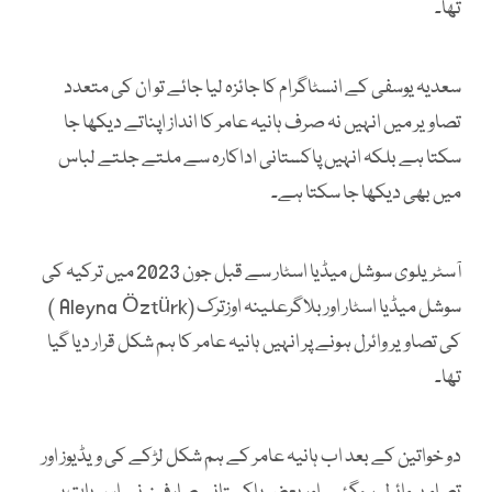
تھا۔
سعدیہ یوسفی کے انسٹاگرام کا جائزہ لیا جائے تو ان کی متعدد
تصاویر میں انہیں نہ صرف ہانیہ عامر کا انداز اپناتے دیکھا جا
سکتا ہے بلکہ انہیں پاکستانی اداکارہ سے ملتے جلتے لباس
میں بھی دیکھا جا سکتا ہے۔
آسٹریلوی سوشل میڈیا اسٹار سے قبل جون 2023 میں ترکیہ کی
سوشل میڈیا اسٹار اور بلاگرعلینہ اوزترک (Aleyna Öztürk )
کی تصاویر وائرل ہونے پر انہیں ہانیہ عامر کا ہم شکل قرار دیا گیا
تھا۔
دو خواتین کے بعد اب ہانیہ عامر کے ہم شکل لڑکے کی ویڈیوز اور