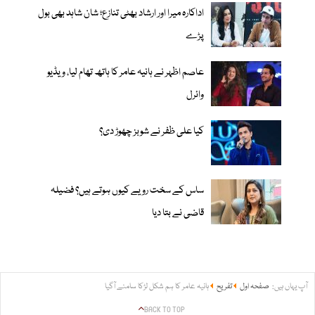
اداکارہ میرا اور ارشاد بھٹی تنازع؛ شان شاہد بھی بول
پڑے
عاصم اظہر نے ہانیہ عامر کا ہاتھ تھام لیا، ویڈیو
وائرل
کیا علی ظفر نے شوبز چھوڑ دی؟
ساس کے سخت رویے کیوں ہوتے ہیں؟ فضیلہ
قاضی نے بتا دیا
آپ یہاں ہیں:
صفحہ اول
تفریح
ہانیہ عامر کا ہم شکل لڑکا سامنے آگیا
BACK TO TOP