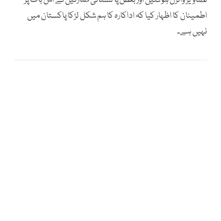
تصاویر وائرل ہوگئیں اور بعض پاکستانی صارفین نے اس بات پر
اطمینان کا اظہار کیا کہ اداکارہ کا ہم شکل لڑکا پاکستان میں
نہیں ہے۔