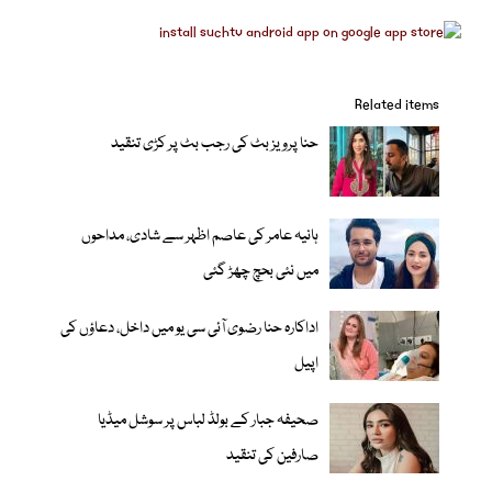
Related items
حنا پرویز بٹ کی رجب بٹ پر کڑی تنقید
ہانیہ عامر کی عاصم اظہر سے شادی، مداحوں
میں نئی بحچ چھڑ گئی
اداکارہ حنا رضوی آئی سی یو میں داخل، دعاؤں کی
اپیل
صحیفہ جبار کے بولڈ لباس پر سوشل میڈیا
صارفین کی تنقید