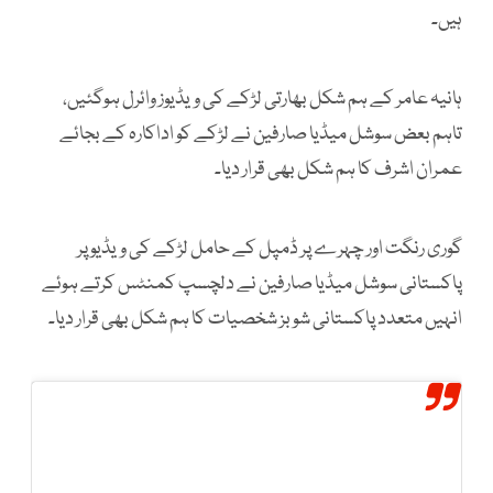
ہیں۔
ہانیہ عامر کے ہم شکل بھارتی لڑکے کی ویڈیوز وائرل ہوگئیں،
تاہم بعض سوشل میڈیا صارفین نے لڑکے کو اداکارہ کے بجائے
عمران اشرف کا ہم شکل بھی قرار دیا۔
گوری رنگت اور چہرے پر ڈمپل کے حامل لڑکے کی ویڈیو پر
پاکستانی سوشل میڈیا صارفین نے دلچسپ کمنٹس کرتے ہوئے
انہیں متعدد پاکستانی شوبز شخصیات کا ہم شکل بھی قرار دیا۔