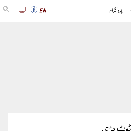
پروگرام
EN
ٹوٹ پڑی