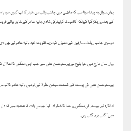
یہاں سوال یہ پیدا ہوتا ہے کہ ماضی میں چلنے والے اس افیئر کا اب کیوں ہو رہا ہ
کے بعد زور پکڑ گیا کیونکہ کانٹینٹ کرئیٹرکی شادی ہانیہ عامر کے شابق بوائے فری
دوسری جانب ریڈٹ صارفین کے دعوؤں کو مزید تقویت خود ہانیہ عامر نے بھی دی
رواں سال مارچ میں حرا بلیح نے بیرسٹرحسن علی سے جب اپنی منگنی کا اعلان کی
بیرسٹرحسن علی کی پوسٹ کے کمنٹ سیشن نظر ڈالیں تو میں ہانیہ عامر کا تبصرہ
اداکارہ نے بیرسٹر کی منگنی پر خدا کا شکر ادا کیا، جو اس بات کا عندیہ ہے کہ د
میں آگئے بڑھ گئے ہیں۔