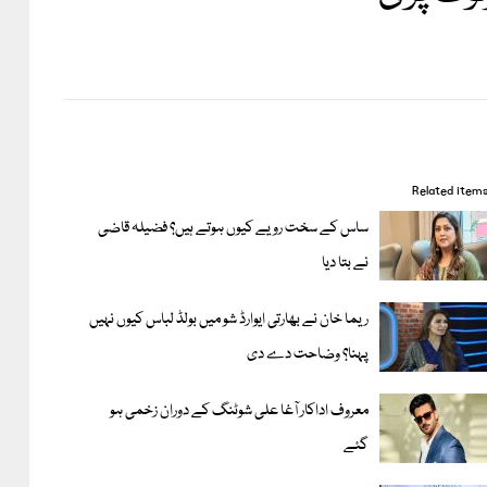
Related item
ساس کے سخت رویے کیوں ہوتے ہیں؟ فضیلہ قاضی
نے بتا دیا
ریما خان نے بھارتی ایوارڈ شو میں بولڈ لباس کیوں نہیں
پہنا؟ وضاحت دے دی
معروف اداکار آغا علی شوٹنگ کے دوران زخمی ہو
گئے