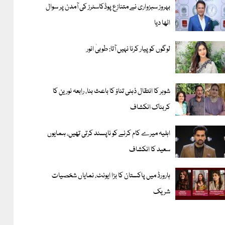
بہروز سبزواری نے متنازع پوڈکاسٹرز کی آمدن پر سوال
اٹھا دیا
لوگوں کو پیار کرنا نہیں آتا: طوبیٰ انور
شوہر کا انتقال ذہنی تناؤ کا باعث بنا، رابعہ نورین کا
کربناک انکشاف
اہلیہ میرے کام کرنے کو ناپسند کرتی تھیں، ہمایوں
سعید کا انکشاف
ہارورڈ میں پاکستان کا بڑا ایونٹ، نمایاں شخصیات
شریک