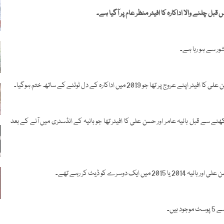
شور سے ہو رہا ہے۔
 سے قبل ہانیہ عامر اور حسن علی کا افیئر تھا جو ہانیہ کے انڈسٹری میں آنے کے بعد
رے کو ڈیٹ کر رہے تھے۔