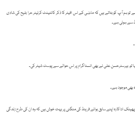
ے تو ہم آپ کو بتاتے ہیں کہ ماضی کے اس افیئر کا ذکر کانٹینٹ کرئیٹر حرا بلیح کی شادی
نڈ سے ہوئی ہے۔
۔
ا تو، بیرسٹرحسن علی نے بھی انسٹاگرام پر اس حوالے سے پوسٹ شیئر کی۔
 بھی موجود ہے۔
ل پھینک اداکارہ اپنے سابق بوائے فرینڈ کی منگنی پر بہت خوش ہیں کہ وہ ان کی طرح زندگی