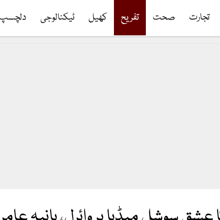
تجارت
صحت
تفریح
کھیل
ٹیکنالوجی
دلچسپ
عشق سوشل میڈیا پر وائرل، ہانیہ عامر