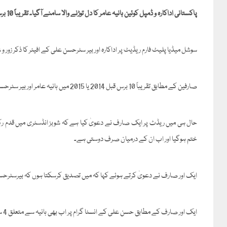
پاکستانی اداکارہ و ڈمپل کوئین ہانیہ عامر کا دل توڑنے والا سامنے آگیا۔ تقریباً 10 برس قبل چلنے والا اداکارہ کا افیئر منظر عام پر آگیا ہے۔
سوشل میڈیا پلیٹ فارم ریڈیٹ پر اداکارہ اور بیر سٹرحسن علی کے افیئر کا ذکر زور و 
صارفین کے مطابق تقریباً 10 برس قبل 2014 یا 2015 میں ہانیہ عامر اور بیر سٹرحسن علی کا افیئر اپنے عروج پر تھا جو 2019 میں اداکارہ کے دل ٹوٹنے کے ساتھ ختم ہوگیا۔
حال ہی میں ریڈٹ پر ایک صارف نے دعویٰ کیا ہے کہ شوبز انڈسٹری میں قدم رکھنے
ختم ہوگیا اور اب ان کے درمیان صرف دوستی ہے۔
ایک اور صارف نے دعویٰ کرتے ہوئے کہا کہ میں تصدیق کرسکتا ہوں کہ بیرسٹرحسن علی اور ہانیہ 2014 یا 2015 میں ایک دوس
ایک اور صارف کے مطابق حسن علی کے انسٹا گرام پر اب بھی ہانیہ سے متعلق 4 سے 5 پوسٹ موجود ہیں۔