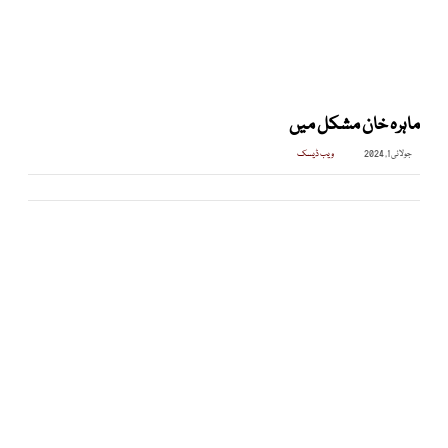
ماہرہ خان مشکل میں
جولائی 1, 2024
ویب ڈیسک