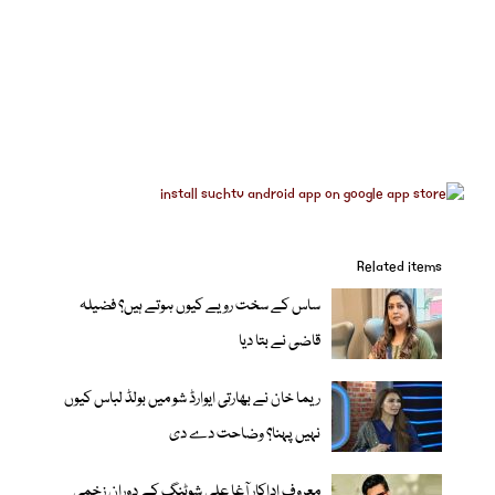
Related items
ساس کے سخت رویے کیوں ہوتے ہیں؟ فضیلہ
قاضی نے بتا دیا
ریما خان نے بھارتی ایوارڈ شو میں بولڈ لباس کیوں
نہیں پہنا؟ وضاحت دے دی
معروف اداکار آغا علی شوٹنگ کے دوران زخمی