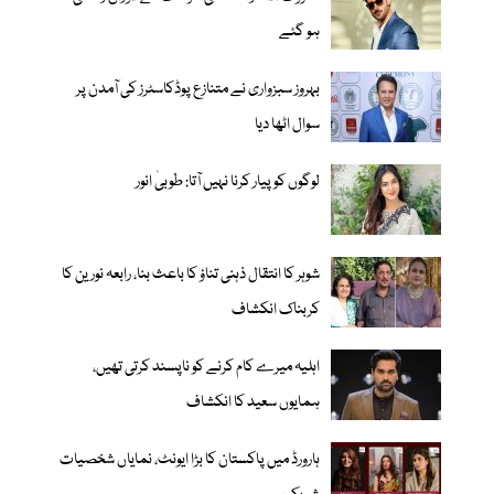
ہو گئے
بہروز سبزواری نے متنازع پوڈکاسٹرز کی آمدن پر
سوال اٹھا دیا
لوگوں کو پیار کرنا نہیں آتا: طوبیٰ انور
شوہر کا انتقال ذہنی تناؤ کا باعث بنا، رابعہ نورین کا
کربناک انکشاف
اہلیہ میرے کام کرنے کو ناپسند کرتی تھیں،
ہمایوں سعید کا انکشاف
ہارورڈ میں پاکستان کا بڑا ایونٹ، نمایاں شخصیات