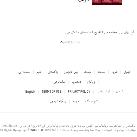
شریک
آپ یہاں ہیں:
صفحہ اول
تفریح
ماہرہ خان مشکل میں
BACK TO TOP
کھیل
تفریح
صحت
تجارت
بین الاقوامی
پاکستان
لائیو
صفحہ اول
پروگرام
دلچسپ
ٹیکنالوجی
کیریئرز
آر ایس ایس
PRIVACY POLICY
TERMS OF USE
English
کالم / بلاگ
موسم
پروگرام شیڈول
Urdu News - پاکستان اور دنیا بھر سے بریکنگ نیوز، کھیل، صحت، تفریح، تجارت اور ٹیکنالوجی کی تازہ ترین اردو خبریں
All Rights Reserved ©
SUCH TV
2023. SUCH TV is not responsible for the content of external sites.