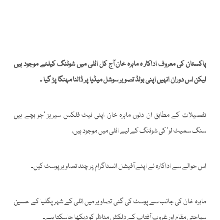
پاکستان کی معروف اداکار ہ ماہرہ خان آج کل اٹلی میں شوٹنگ کیلئے موجود ہیں
لیکن اس دوران انہیں اپنی بولڈ تصویر سوشل میڈیا پر ڈالنا مہنگا پڑ گیا ۔
تفصیلات کے مطابق ان دنوں ماہرہ خان اپنی نیٹ فلکس سیریز ‘جو بچے ہیں
سنگ سمیٹ لو’ کی شوٹنگ کے لیے اٹلی میں موجود ہیں،
اس حوالے سے اداکارہ نے اپنے آفیشل انسٹاگرام پر چند تصاویر پوسٹ کیں۔
ماہرہ خان کی جانب سے پوسٹ کی گئی تصاویر میں اٹلی کے شہر پگلیا کے حسین
سیاحتی مقام اور غروبِ آفتاب کے دلکش مناظر کو دیکھا جاسکتا ہے۔