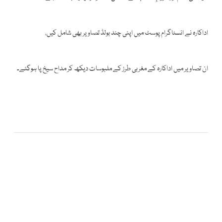
اداکارہ نے انسٹاگرام پوسٹ میں اپنی چند بولڈ تصاویر بھی شامل کیں،
ان تصاویر میں اداکارہ کے مغربی طرز کے ملبوسات دیکھ کر مداح سیخ پا ہوگئے۔