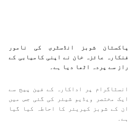
پاکستان شوبز انڈسٹری کی نامور
فنکارہ عائزہ خان نے اپنی کامیابی کے
راز سے پردہ اٹھا دیا ہے۔
انسٹاگرام پر اداکارہ کے فین پیج سے
ایک مختصر ویڈیو شیئر کی گئی جس میں
ان کے شوبز کیریئر کا احاطہ کیا گیا
ہے۔