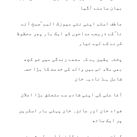
بیان سامنے آگیا
عاطف اسلم اپنی نئی میوزک البم 'صبح آئے
نا' کے ذریعے مداحوں کو ایک بار پھر محظوظ
کرنے کے لیے تیار
پختہ یقین ہے کہ مجھے زندگی میں جو کچھ
بھی ملا، اس میں والد کی خدمت کا بڑا حصہ
شامل ہے: نادیہ خان
آغا علی کی اپنی شادی سے متعلق بڑا اعلان
فواد خان اور عائزہ خان پہلی بار اسکرین
پر ایک ساتھ
کراچی میں مون سون کا نیا اسپیل، شوبز