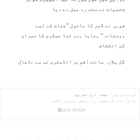
شخصیات نے سخت رد عمل دے دیا
شوہر نے گھر کا ماحول ’’جنات کے لیے
دوستانہ‘‘ بنایا ہے، ثنا عسکری کا حیران
کن انکشاف
گل پلازہ سانحہ: شوبز انڈسٹری غم سے نڈھال
آپ یہاں ہیں:
صفحہ اول
تفریح
عائزہ خان کے خفیہ راز منظر عام پر آگئے
BACK TO TOP