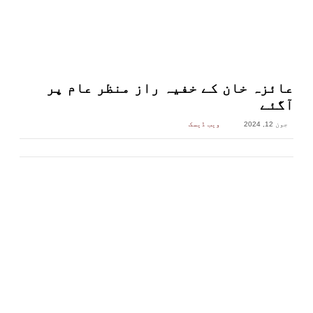
عائزہ خان کے خفیہ راز منظر عام پر
آگئے
جون 12, 2024
ویب ڈیسک