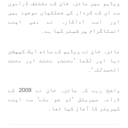
ویڈیو میں عائزہ خان کے مختلف ڈراموں
سے ان کے کردار کی جھلکیاں موجود ہیں
اور اسے اداکارہ نے بھی اپنے
انسٹاگرام پر شیئر کیا ہے۔
عائزہ خان نے ویڈیو کے ساتھ ایک کیپشن
دیا اور لکھا ’محنت، محنت اور محنت
الحمدللہ‘۔
واضح رہے کہ عائزہ خان نے 2009 کے
ڈرامہ سیریئل ’تم جو ملے‘ سے اپنے
کیریئر کا آغاز کیا تھا۔