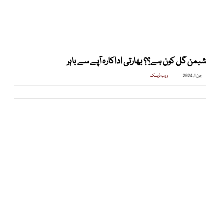
شبمن گل کون ہے؟؟ بھارتی اداکارہ آپے سے باہر
جون 1, 2024
ویب ڈیسک