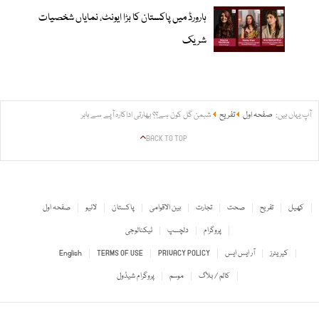
ہارورڈ میں پاکستان کا بڑا ایونٹ، نمایاں شخصیات
شریک
آپ یہاں ہیں:
صفحہ اول
تفریح
شبمن گل کون ہے؟؟ بھارتی اداکارہ آپے سے باہر
BACK TO TOP
کھیل
تفریح
صحت
تجارت
بین الاقوامی
پاکستان
لائیو
صفحہ اول
پروگرام
دلچسپ
ٹیکنالوجی
کیریئرز
آر ایس ایس
PRIVACY POLICY
TERMS OF USE
English
کالم / بلاگ
موسم
پروگرام شیڈول