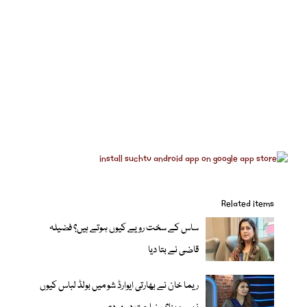
Related items
ساس کے سخت رویے کیوں ہوتے ہیں؟ فضیلہ
قاضی نے بتا دیا
ریما خان نے بھارتی ایوارڈ شو میں بولڈ لباس کیوں