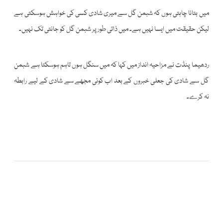
میں بتانا چاہتی ہوں کہ شبمن گل سے میری شادی کسی کی خواہش ہوسکتی ہے
لیکن حقیقت میں ایسا نہیں ہے۔ میں ذاتی طور پر شبمن گل کو جانتی تک نہیں۔
ردھیما پنڈت نے مزاحیہ انداز میں کہا کہ میں سنگل ہوں تاہم ہوسکتا ہے شبمن
گل سے شادی کی جعلی خبروں کے بعد اب کوئی مجھے سے شادی کے لیے رابطہ
نہ کرے۔