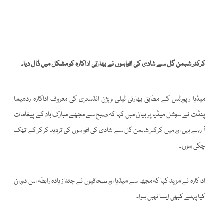
کرکٹر شبمن گل سے شادی کی افواہوں نے بھارتی اداکارہ کو مشکل میں ڈال دیا۔
میڈیا رپورٹس کے مطابق بھارتی ٹیلی ویژن انڈسٹری کی معروف اداکارہ ردھیما
پنڈت نے سوشل میڈیا پر بیان میں کہا کہ صبح سے مجھے مبارک باد کے پیغامات
آ رہے ہیں اور میں کرکٹر شبمن گل سے شادی کی افواہوں کی تردید کر کر کے تھک
چکی ہوں۔
اداکارہ نے مزید کہا کہ مجھ سے میڈیا اور صحافیوں نے جتنا زیادہ رابطہ اس دوران
کیا پہلے کبھی ایسا نہیں ہوا۔