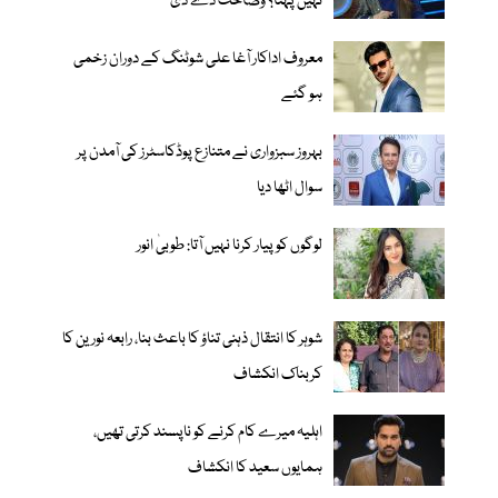
نہیں پہنا؟ وضاحت دے دی
معروف اداکار آغا علی شوٹنگ کے دوران زخمی
ہو گئے
بہروز سبزواری نے متنازع پوڈکاسٹرز کی آمدن پر
سوال اٹھا دیا
لوگوں کو پیار کرنا نہیں آتا: طوبیٰ انور
شوہر کا انتقال ذہنی تناؤ کا باعث بنا، رابعہ نورین کا
کربناک انکشاف
اہلیہ میرے کام کرنے کو ناپسند کرتی تھیں،
ہمایوں سعید کا انکشاف