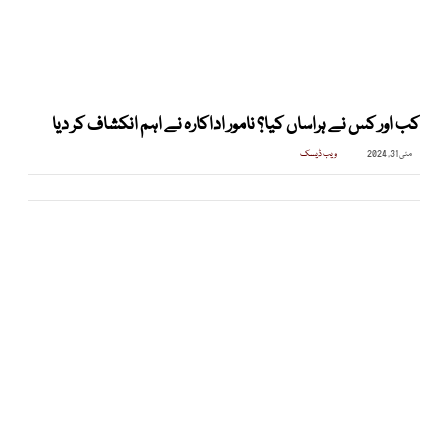
کب اور کس نے ہراساں کیا؟ نامور اداکارہ نے اہم انکشاف کر دیا
مئی 31, 2024
ویب ڈیسک