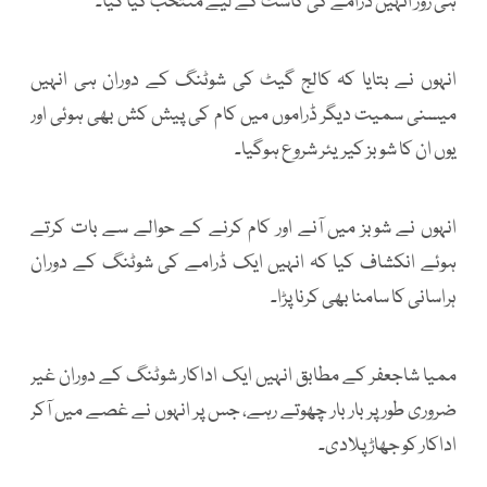
ہی روز انہیں ڈرامے کی کاسٹ کے لیے منتخب کیا گیا۔
انہوں نے بتایا کہ کالج گیٹ کی شوٹنگ کے دوران ہی انہیں
میسنی سمیت دیگر ڈراموں میں کام کی پیش کش بھی ہوئی اور
یوں ان کا شوبز کیریئر شروع ہوگیا۔
انہوں نے شوبز میں آنے اور کام کرنے کے حوالے سے بات کرتے
ہوئے انکشاف کیا کہ انہیں ایک ڈرامے کی شوٹنگ کے دوران
ہراسانی کا سامنا بھی کرنا پڑا۔
ممیا شاجعفر کے مطابق انہیں ایک اداکار شوٹنگ کے دوران غیر
ضروری طور پر بار بار چھوتے رہے، جس پر انہوں نے غصے میں آکر
اداکار کو جھاڑ پلادی۔