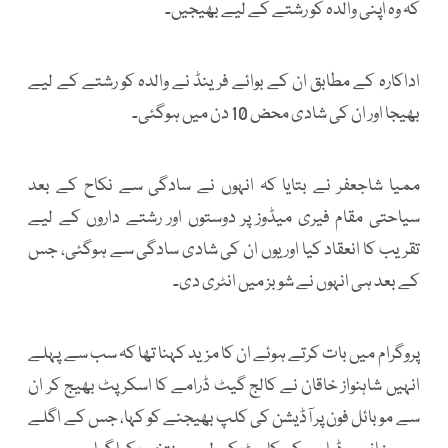
کہ وہ اپنی والدہ کو رشتے کے لیے بھیجیں۔
اداکارہ کے مطابق ان کے بوائے فرینڈ نے والدہ کو رشتے کے لیے
بھیجا اور ان کی شادی محض 10 دن میں ہوگئی۔
ممیا شاجعفر نے بتایا کہ انہوں نے سادگی سے نکاح کے بعد
سیاحتی مقام فیری میڈوز پر دوستوں اور رشتے داروں کے لیے
تقریب کا انعقاد کیا اور یوں ان کی شادی سادگی سے ہوگئی، جس
کے بعد ہی انہوں نے شوبز میں انٹری دی۔
پروگرام میں بات کرتے ہوئے ان کا مزید کہنا تھا کہ سب سے پہلے
انہیں شاہنواز خاقان نے کالج گیٹ ڈرامے کا اسکرپٹ بھیج کر ان
سے موبائل فون پر آڈیشن کی کلپ بھیجنے کو کہا، جس کے اگلے