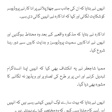
انہوں نے بتایا کہ ان کی جانب سے جھاڑ پلانے پر اداکار نے پروڈیوسر
کو شکایت لگائی اور کہا کہ اداکارہ نے انہیں گالی دی ہے۔
اداکارہ نے بتایا کہ مذکورہ واقعے کے بعد وہ محتاط ہوگئیں اور
انہوں نے اداکاروں سمیت پروڈیوسرز و ہدایت کاروں سے دور رہنا
شروع کیا۔
ممیا شاجعفر نے یہ انکشاف بھی کیا کہ انہیں اپنا انسٹاگرام
تبدیل کرنے اور اس پر ہر طرح کی تصاویر اور ویڈیوز نہ لگانے کا
مشورہ بھی دیا گیا۔
انہوں نے بتایا کہ بہت سارے لوگ انہیں کہتے رہے ہیں کہ انہیں
اس لیے کام ملتا ہے، کیوں کہ وہ مختصر کپڑے پہنتی ہیں۔