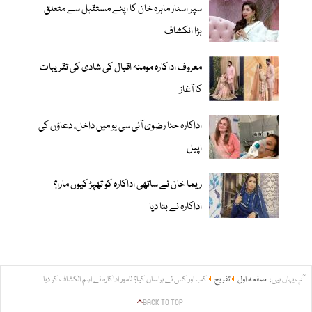
سپر اسٹار ماہرہ خان کا اپنے مستقبل سے متعلق
بڑا انکشاف
معروف اداکارہ مومنہ اقبال کی شادی کی تقریبات
کا آغاز
اداکارہ حنا رضوی آئی سی یو میں داخل، دعاؤں کی
اپیل
ریما خان نے ساتھی اداکارہ کو تھپڑ کیوں مارا؟
اداکارہ نے بتا دیا
آپ یہاں ہیں:
صفحہ اول
تفریح
کب اور کس نے ہراساں کیا؟ نامور اداکارہ نے اہم انکشاف کر دیا
BACK TO TOP