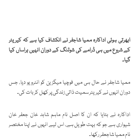
ابھرتی ہوئی اداکارہ ممیا شاجفر نے انکشاف کیا ہے کہ کیریئر
کے شروع میں ہی ڈرامے کی شوٹنگ کے دوران انہیں ہراساں کیا
گیا۔
ممیا شاجفر نے حال ہی میں فوچیا میگزین کو انٹرویو دیا، جس
دوران انہوں نے کیریئر سمیت ذاتی زندگی پر کھل کر بات کی۔
اداکارہ نے بتایا کہ ان کا اصل نام ماہم شاہد خان جعفر خان
شیواری ہے جو کہ بہت طویل ہے، اس لیے انہوں نے اپنا مختصر
نام ممیا شاجعفر رکھا۔