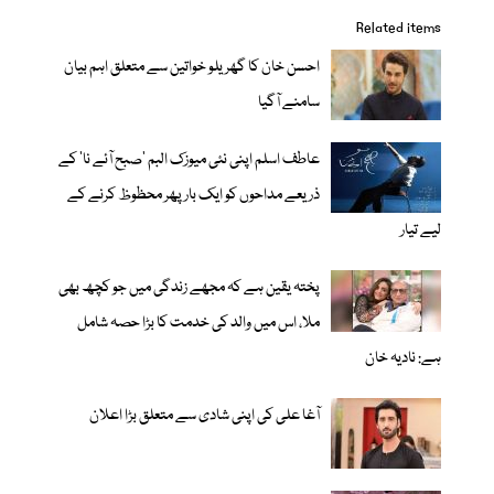
Related items
احسن خان کا گھریلو خواتین سے متعلق اہم بیان
سامنے آگیا
عاطف اسلم اپنی نئی میوزک البم 'صبح آئے نا' کے
ذریعے مداحوں کو ایک بار پھر محظوظ کرنے کے
لیے تیار
پختہ یقین ہے کہ مجھے زندگی میں جو کچھ بھی
ملا، اس میں والد کی خدمت کا بڑا حصہ شامل
ہے: نادیہ خان
آغا علی کی اپنی شادی سے متعلق بڑا اعلان