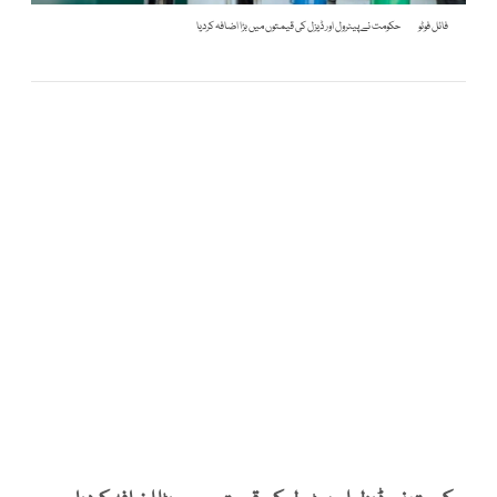
فائل فوٹو
حکومت نے پیٹرول اور ڈیزل کی قیمتوں میں بڑا اضافہ کردیا