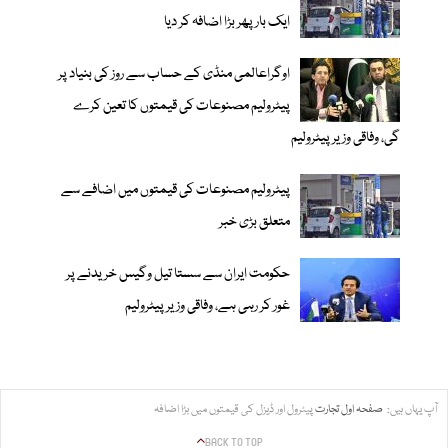
ایک بار پھر بڑا اضافہ کر دیا
اوگراعالمی منڈی کے حساب سے روز کی بنیاد پر
پیٹرولیم مصنوعات کی قیمتوں کا تعین کرے
گی، وفاقی وزیر پیٹرولیم
پیٹرولیم مصنوعات کی قیمتوں میں اضافے سے
متعلق بڑی خبر
حکومت ایران سے سستا تیل وگیس خریدنے پر
غور کر رہی ہے، وفاقی وزیر پیٹرولیم
آپ یہاں ہیں:
صفحہ اول
تجارت
پیٹرول اور ڈیزل کی قیمتوں میں بڑا اضافہ
BACK TO TOP