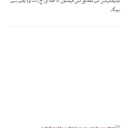
نوٹیفکیشن کے مطابق نئی قیمتوں کا اطلاق آج رات 12 بجے سے
ہوگا۔