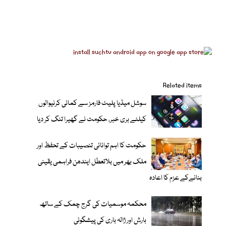
Related items
سوشل میڈیا پلیٹ فارمز سے کمائی کرنیوالوں
کیلئے بری خبر، حکومت نے گھیرا تنگ کر دیا
حکومت کا اہم توانائی تنصیبات کے تحفظ اور
ملک بھر میں بلاتعطل ایندھن فراہمی یقینی
بنانےکے عزم کا اعادہ
محکمہ موسمیات کی گرج چمک کے ساتھ
بارش اور ژالہ باری کی پیشگوئی