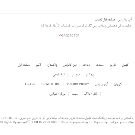
آپ یہاں ہیں:
صفحہ اول
تجارت
حکومت کی دھمکی، پنجاب میں 27 شوگر ملوں نے کرشنگ کا آغاز کر دیا گیا
BACK TO TOP
کھیل
تفریح
صحت
تجارت
بین الاقوامی
پاکستان
لائیو
صفحہ اول
پروگرام
دلچسپ
ٹیکنالوجی
کیریئرز
آر ایس ایس
PRIVACY POLICY
TERMS OF USE
English
کالم / بلاگ
موسم
پروگرام شیڈول
Urdu News - پاکستان اور دنیا بھر سے بریکنگ نیوز، کھیل، صحت، تفریح، تجارت اور ٹیکنالوجی کی تازہ ترین اردو خبریں
All Rights Reserved ©
SUCH TV
2023. SUCH TV is not responsible for the content of external sites.