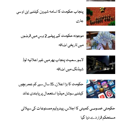
پنجاب حکومت کا اسامہ شیرون کیلئے این او سی
جاری
موجودہ حکومت کے پہلے 2 برس میں قرضوں
میں تاریخی اضافہ
لاہور سمیت پنجاب بھر میں غیر اعلانیہ لوڈ
شیڈنگ میں اضافہ
حکومت کا بڑا اعلان، 15 سال سے کم عمر بچوں
کیلئے سوشل میڈیا استعمال پر پابندی عائد
حکومتی خصوصی کمیٹی کا اجلاس، پیٹرولیم مصنوعات کی سپلائی
مستحکم قرار دے دیا گیا