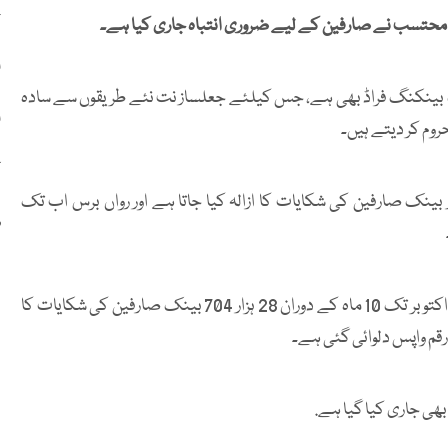
خ
 محتسب نے صارفین کے لیے ضروری انتباہ جاری کیا ہے۔
ا
یک بینکنگ فراڈ بھی ہے، جس کیلئے جعلساز نت نئے طریقوں سے سادہ
ا
روم کر دیتے ہیں۔
ک
ینک صارفین کی شکایات کا ازالہ کیا جاتا ہے اور رواں برس اب تک
و
ترجمان بینکنگ محتسب کے مطابق رواں برس میں جنوری سے اکتوبر تک 10 ماہ کے دوران 28 ہزار 704 بینک صارفین کی شکایات کا
ھی جاری کیا گیا ہے.