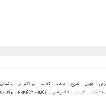
لوجی
کھیل
تفریح
صحت
تجارت
بین الاقوامی
پاکستان
رام شیڈول
کیریئرز
آر ایس ایس
PRIVACY POLICY
OF USE