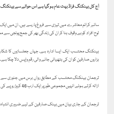
آج کل بینکنگ فراڈ بہت عام ہو گیا ہے اس حوالے سے بینکنگ
سائبر کرائم معاشرے میں تیزی سے فروغ پا رہے ہیں، ان میں ا
لوح افراد کو بے وقوف بنا کر ان کی زندگی بھر کی جمع پونجی سے مح
بینکنگ محتسب ایک ایسا ادارہ ہے، جہاں جعلسازوں کا شکار ب
ہزاروں صارفین کو ان کی ہتھیائی جانے والی رقم واپس دلا چکا ہے۔
ازالہ کرتے ہوئے انہیں مجموعی طور پر ایک ارب 46 کروڑ روپے کی رقم واپس دلوائی گئی ہے۔
ترجمان کے جاری بیان میں بینک صارفین کے لیے ضروری انتباہ ب