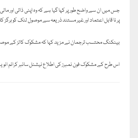
جس میں ان سے واضح طور پر کہا گیا ہے کہ وہ اپنی ذاتی اور مال
پر نا قابل اعتماد اور غیر مستند ذریعہ سے موصول لنک کو ہرگز ک
بینکنگ محتسب ترجمان نے مزید کہا کہ مشکوک کالز کے موصول 
اس طرح کے مشکوک فون نمبرز کی اطلاع نیشنل سائبر کرائم انوی