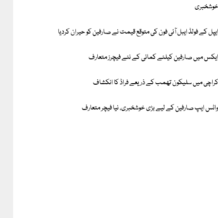
وشخبری
یپل کے فولڈ ایبل آئی فون کی متوقع قیمت نے صارفین کو حیران کردیا
یکس میں صارفین کیلئے کمائی کے نئے فیچرز متعارف
راچی میں سلیکون تھمب کے ذریعے فراڈ کا انکشاف
اٹس ایپ صارفین کے لیے بڑی خوشخبری، نیا فیچر متعارف