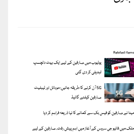
Related item
یوٹیوب میں صارفین کے لیے ایک بہت دلچسپ
تبدیلی کر دی گئی
5G آن کرنے کا طریقہ جانیں: موبائل اور ٹیبلیٹ
صارفین کیلئے گائیڈ
یٹا نے صارفین کو فیس بک سے کمانے کا نیا ذریعہ فراہم کر دیا
لک میں فائیو جی سروس کے آغاز میں اہم پیش رفت، صارفین کے لیے