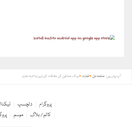
آپ یہاں ہیں:
صفحہ اول
تجارت
بینک صارفین کی حفاظت کے لیے نیا انتباہ جاری
پروگرام
دلچسپ
ٹیکنا
کالم / بلاگ
موسم
پروگ