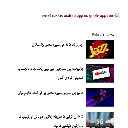
Related items
جاز ورلڈ کا 5 جی سے متعلق بڑا اعلان
یوٹیوب میں صارفین کے لیے ایک بہت دلچسپ
تبدیلی کر دی گئی
فائیوجی سروس سے متعلق پی ٹی اے کااہم بیان
5G آن کرنے کا طریقہ جانیں: موبائل اور ٹیبلیٹ
صارفین کیلئے گائیڈ