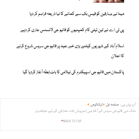
میٹا نے صارفین کو فیس بک سے کمانے کا نیا ذریعہ فراہم کر دیا
پی ٹی اے نے تین ٹیلی کام کمپنیوں کو فائیو جی لائسنس جاری کر دیے
اسلام آباد کے شہریوں کیلئے بڑی خبر، عید پر فائیو جی سروس شروع کرنے
کا اعلان
پاکستان میں فائیو جی اسپیکٹرم کی نیلامی کا باضابطہ آغاز کردیا گیا
آپ یہاں ہیں:
صفحہ اول
ٹیکنالوجی
ملک میں فائیو جی سروس کے آغاز میں اہم پیش رفت، صارفین کے لیے خوشخبری
BACK TO TOP