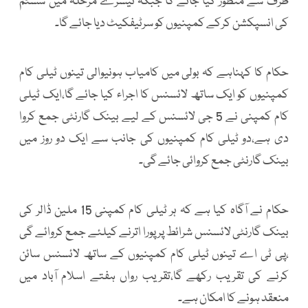
طرف سے منظور کیا جائے گا جبکہ تیسرے مرحلہ میں سسٹم
کی انسپکشن کرکے کمپنیوں کو سرٹیفکیٹ دیا جائے گا۔
حکام کا کہناہے کہ بولی میں کامیاب ہونیوالی تینوں ٹیلی کام
کمپنیوں کو ایک ساتھ لائسنس کا اجراء کیا جائے گا،ایک ٹیلی
کام کمپنی نے 5 جی لائسنس کے لیے بینک گارنٹی جمع کروا
دی ہے،دو ٹیلی کام کمپنیوں کی جانب سے ایک دو روز میں
بینک گارنٹی جمع کروائی جائے گی۔
حکام نے آگاہ کیا ہے کہ ہر ٹیلی کام کمپنی 15 ملین ڈالر کی
بینک گارنٹی لائسنس شرائط پر پورا اترنے کیلئے جمع کروائے گی
،پی ٹی اے تینوں ٹیلی کام کمپنیوں کے ساتھ لائسنس سائن
کرنے کی تقریب رکھے گا،تقریب رواں ہفتے اسلام آباد میں
منعقد ہونے کا امکان ہے۔