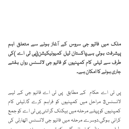
ملک میں فائیو جی سروس کے آغاز ہونے سے متعلق اہم
پیشرفت ہوئی ہے،پاکستان ٹیل کمیونیکیشن(پی ٹی اے )کی
طرف سے ٹیلی کام کمپنیوں کو فائیو جی لائسنس رواں ہفتے
جاری ہونے کا امکان ہے۔
پی ٹی اے حکام کے مطابق
پی ٹی اے فائیو جی کے لیے
لائسنس3 مراحل میں کمپنیوں کو فراہم کرے گا،ٹیلی کام
کمپنیوں کو پہلے مرحلہ میں بیکنک گرانٹی پی ٹی اے کو جمع
کرانی ہوگی،دوسرے مرحلہ میں فائیو جی لائسنس اتھارٹی کی