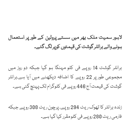
لاہور سمیت ملک بھر میں سستے پروٹین کے طور پر استعمال
ہونے والے برائلر گوشت کی قیمتوں کو پر لگ گئے۔
برائلر گوشت 14 روپے فی کلو مہنگا ہو گیا جبکہ دو روز میں
مجموعی طور پر 22 روپے کا اضافہ دیکھنے میں آیا ہے،برائلر
گوشت کی قیمت آج 446 روپے فی کلوگرام تک پہنچ گئی ہے۔
زندہ برائلر کا تھوک ریٹ 294 روپے، پرچون ریٹ 308 روپے جبکہ
فارمی ریٹ 280 روپے فی کلو مقرر کیا گیا ہے۔