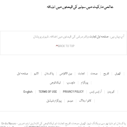
عالمی مارکیٹ میں سونے کی قیمتوں میں اضافہ
آپ یہاں ہیں:
صفحہ اول
تجارت
برائلر مرغی کی قیمتوں میں اضافہ، شہری پریشان
BACK TO TOP
کھیل
تفریح
صحت
تجارت
بین الاقوامی
پاکستان
لائیو
صفحہ اول
پروگرام
دلچسپ
ٹیکنالوجی
کیریئرز
آر ایس ایس
PRIVACY POLICY
TERMS OF USE
English
کالم / بلاگ
موسم
پروگرام شیڈول
Urdu News - پاکستان اور دنیا بھر سے بریکنگ نیوز، کھیل، صحت، تفریح، تجارت اور ٹیکنالوجی کی تازہ ترین اردو خبریں