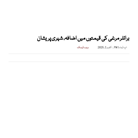
برائلر مرغی کی قیمتوں میں اضافہ، شہری پریشان
اپ ڈیٹ:
1 PM , اکتوبر 3, 2025
ویب ڈیسک