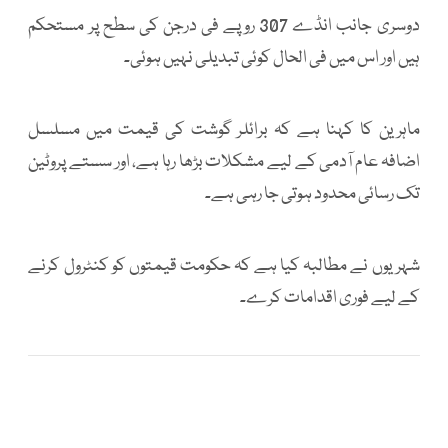
دوسری جانب انڈے 307 روپے فی درجن کی سطح پر مستحکم
ہیں اور اس میں فی الحال کوئی تبدیلی نہیں ہوئی۔
ماہرین کا کہنا ہے کہ برائلر گوشت کی قیمت میں مسلسل
اضافہ عام آدمی کے لیے مشکلات بڑھا رہا ہے، اور سستے پروٹین
تک رسائی محدود ہوتی جا رہی ہے۔
شہریوں نے مطالبہ کیا ہے کہ حکومت قیمتوں کو کنٹرول کرنے
کے لیے فوری اقدامات کرے۔