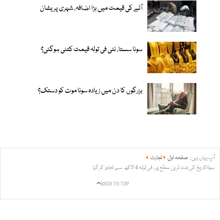
آٹے کی قیمت میں بڑا اضافہ، شہری پریشان
سونا سستا، نئی فی تولہ قیمت کتنی ہوگئی؟
بزرگوں کا دن میں زیادہ سونا موت کو دستک؟
آپ یہاں ہیں:
صفحہ اول
تجارت
سونا تاریخ کی بلند ترین سطح پر، فی تولہ 4 لاکھ سے تجاوز کر گیا
BACK TO TOP