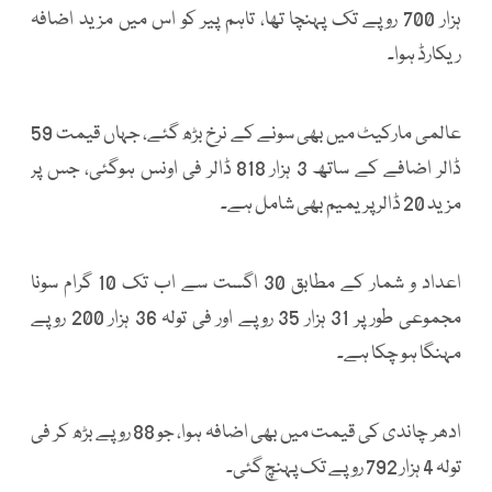
ہزار 700 روپے تک پہنچا تھا، تاہم پیر کو اس میں مزید اضافہ
ریکارڈ ہوا۔
عالمی مارکیٹ میں بھی سونے کے نرخ بڑھ گئے، جہاں قیمت 59
ڈالر اضافے کے ساتھ 3 ہزار 818 ڈالر فی اونس ہوگئی، جس پر
مزید 20 ڈالر پریمیم بھی شامل ہے۔
اعداد و شمار کے مطابق 30 اگست سے اب تک 10 گرام سونا
مجموعی طور پر 31 ہزار 35 روپے اور فی تولہ 36 ہزار 200 روپے
مہنگا ہو چکا ہے۔
ادھر چاندی کی قیمت میں بھی اضافہ ہوا، جو 88 روپے بڑھ کر فی
تولہ 4 ہزار 792 روپے تک پہنچ گئی۔