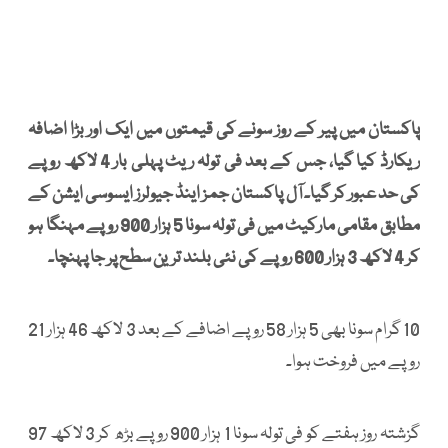
پاکستان میں پیر کے روز سونے کی قیمتوں میں ایک اور بڑا اضافہ
ریکارڈ کیا گیا، جس کے بعد فی تولہ ریٹ پہلی بار 4 لاکھ روپے
کی حد عبور کر گیا۔ آل پاکستان جمز اینڈ جیولرز ایسوسی ایشن کے
مطابق مقامی مارکیٹ میں فی تولہ سونا 5 ہزار 900 روپے مہنگا ہو
کر 4 لاکھ 3 ہزار 600 روپے کی نئی بلند ترین سطح پر جا پہنچا۔
10 گرام سونا بھی 5 ہزار 58 روپے اضافے کے بعد 3 لاکھ 46 ہزار 21
روپے میں فروخت ہوا۔
گزشتہ روز ہفتے کو فی تولہ سونا 1 ہزار 900 روپے بڑھ کر 3 لاکھ 97