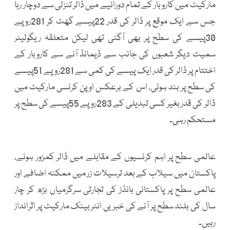
مارکیٹ میں کاروبار کے تمام دورانیے میں ڈالر تنزلی سے دوچار رہا
جس سے ایک موقع پر ڈالر کی قدر 22پیسے گھٹ کر 281روپے
30پیسے کی سطح پر بھی آگئی تھی لیکن متعلقہ ریگولیٹر
سمیت دیگر شعبوں کی جانب سے ڈیمانڈ آنے سے کاروبار کے
اختتام پر ڈالر کی قدر ایک پیسے کی کمی سے 281روپے 51پیسے
کی سطح پر بند ہوئی، اس کے برعکس اوپن کرنسی مارکیٹ میں
ڈالر کی قدر بغیر کسی تبدیلی کے 283روپے 55پیسے کی سطح پر
مستحکم رہی۔
عالمی سطح پر اہم کرنسیوں کے مقابلے میں ڈالر کمزور ہونے،
پاکستان میں سیلاب کے بعد ترسیلات زر میں ممکنہ اضافے اور
عالمی سطح پر پاکستانی بانڈز کی تجارتی سرگرمیاں بڑھ کر چار
سال کی بلند سطح پر آنے کی خبریں انٹربینک مارکیٹ پر اثرانداز
رہیں۔