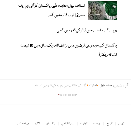
اسٹاف لیول معاہدہ طے، پاکستان کو آئی ایم ایف
سے 1.2 ارب ڈالر ملیں گے
روپے کے مقابلے میں ڈالر کی قدر میں کمی
پاکستان کے مجموعی قرضوں میں بڑا اضافہ، ایک سال میں 10 فیصد
اضافہ ریکارڈ
آپ یہاں ہیں:
صفحہ اول
تجارت
ڈالر کے مقابلے میں روپیہ کی قدر میں اضافہ
BACK TO TOP
کھیل
تفریح
صحت
تجارت
بین الاقوامی
پاکستان
لائیو
صفحہ اول