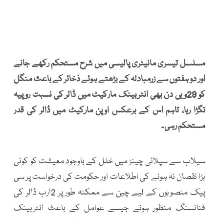
مسلسل تیسری مانیٹری پالیسی میں شرح مستحکم رکھے جانے
اور دو ہفتوں سے زرمبادلہ کے بڑھتے ہوئے ذخائر کے باعث منگل
کو 29ویں دن بھی انٹربینک مارکیٹ میں ڈالر کی نسبت روپیہ
تگڑا رہا، تاہم اس کے برعکس اوپن مارکیٹ میں ڈالر کی قدر
مستحکم رہی۔
سیلاب سے سپلائی چینز میں خلل کے باوجود معیشت کو کوئی
بڑا نقصان نہ ہونے کی اطلاعات اور حکومت کی درخواست پر سی
پیک منصوبوں کے لیے چین سے ممکنہ طور پر 2ارب ڈالر کی
فنانسنگ منظور ہونے جیسے عوامل کے باعث انٹربینک