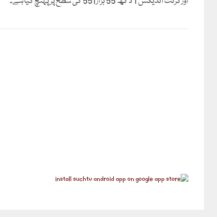
اورکرنٹ انڈیکس 1 لاکھ 55 ہزار551 کی سطح پر پہنچ گیاہے۔