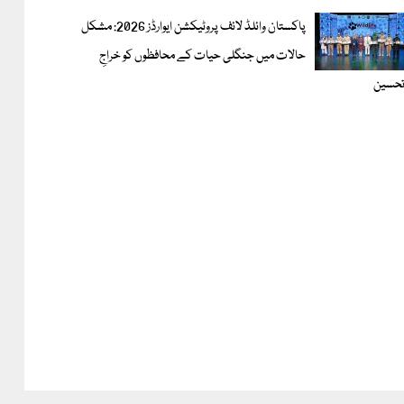
پاکستان وائلڈ لائف پروٹیکشن ایوارڈز 2026: مشکل
حالات میں جنگلی حیات کے محافظوں کو خراجِ
حسین