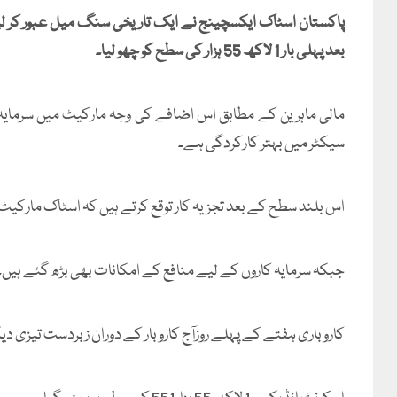
پاکستان اسٹاک ایکسچینج نے ایک تاریخی سنگ میل عبور کر لیا
بعد پہلی بار 1 لاکھ 55 ہزار کی سطح کو چھو لیا۔
مالی ماہرین کے مطابق اس اضافے کی وجہ مارکیٹ میں سرمایہ 
سیکٹر میں بہتر کارکردگی ہے۔
اس بلند سطح کے بعد تجزیہ کار توقع کرتے ہیں کہ اسٹاک مارکی
جبکہ سرمایہ کاروں کے لیے منافع کے امکانات بھی بڑھ گئے ہیں۔
کاروباری ہفتے کے پہلے روزآج کاروبار کے دوران زبردست تیزی 