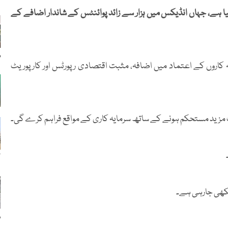
 ہے، جہاں انڈیکس میں ہزار سے زائد پوائنٹس کے شاندار اضافے کے
م
کاروں کے اعتماد میں اضافہ، مثبت اقتصادی رپورٹس اور کارپوریٹ
ٹ مزید مستحکم ہونے کے ساتھ سرمایہ کاری کے مواقع فراہم کرے گی۔
ک
دیکھی جارہی ہے۔
ر