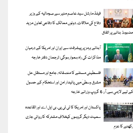
فیلڈ مارشل سید عاصم منیر سے صومالیہ کے وزیر
دفاع کی ملاقات، دونوں ممالک کا دفاعی تعاون مزید
ضبوط بنانے پر اتفاق
آبنائے ہرمز پر پیشرفت سے ایران اور امریکا کے درمیان
مذاکرات کی راہ ہموار ہوگی: ترجمان دفتر خارجہ
فلسطینی مسئلے کا منصفانہ، جامع اور مستقل حل
مشرق وسطیٰ میں پائیدار امن اور استحکام کے حصول
ے لیے لازمی ہے، آر-4 گروپ وزرائے خارجہ
پاکستان اور امریکا کا ٹی ٹی پی، بی ایل اے اور القاعدہ
سمیت دیگر گروہوں کیخلاف مشترکہ کارروائی جاری
کھنے کا عزم