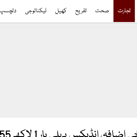
تجارت
صحت
تفریح
کھیل
ٹیکنالوجی
دلچسپ
پہلی بار 1 لاکھ 55 ہزار کی سطح عبور کر گیا