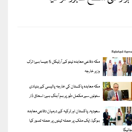
Related item
مکہ دفاعی معاہدہ نیٹو کے آرٹیکل 5 جیسا ہے؛ ترک
وزیر خارجہ
مکہ معاہدہ پاکستان کی خارجہ پالیسی کے بنیادی
ستونوں سے مکمل طور پر ہم آہنگ ہے: اسحاق ڈار
سعودیہ، پاکستان اور ترکیہ کے درمیان دفاعی معاہدہ
ہوگیا، ایک ملک پر حملہ تینوں پر حملہ تصور کیا
ائیگا