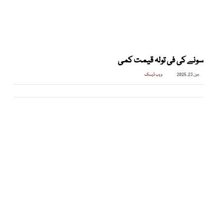
سونے کی فی تولہ قیمت کمی
جون 23, 2025
ویب ڈیسک