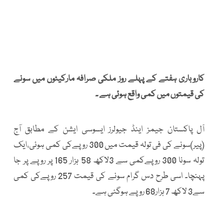
کاروباری ہفتے کے پہلے روز ملکی صرافہ مارکیٹوں میں سونے
کی قیمتوں میں کمی واقع ہوئی ہے ۔
آل پاکستان جیمز اینڈ جیولرز ایسوسی ایشن کے مطابق آج
(پیر)سونے کی فی تولہ قیمت میں 300 روپےکی کمی ہوئی،ایک
تولہ سونا 300 روپےکمی سے 3لاکھ 58 ہزار 165 پر روپے پر جا
پہنچا۔ اسی طرح دس گرام سونے کی قیمت 257 روپےکی کمی
سے3 لاکھ 7 ہزار68 روپے ہوگئی ہے۔