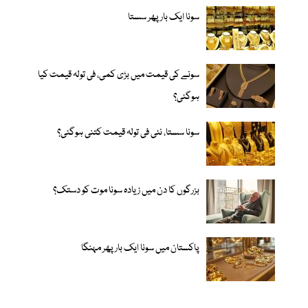
سونا ایک بار پھر سستا
سونے کی قیمت میں بڑی کمی، فی تولہ قیمت کیا
ہوگئی؟
سونا سستا، نئی فی تولہ قیمت کتنی ہوگئی؟
بزرگوں کا دن میں زیادہ سونا موت کو دستک؟
پاکستان میں سونا ایک بار پھر مہنگا