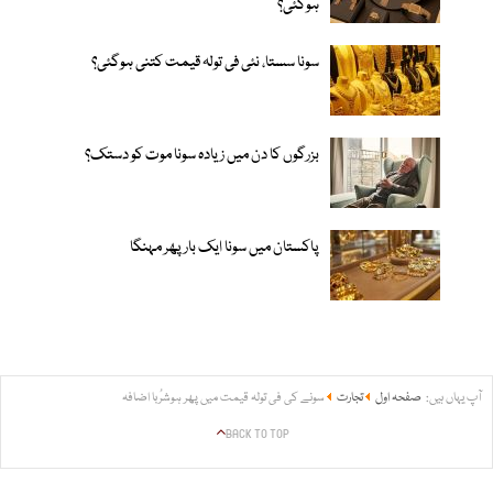
ہوگئی؟
سونا سستا، نئی فی تولہ قیمت کتنی ہوگئی؟
بزرگوں کا دن میں زیادہ سونا موت کو دستک؟
پاکستان میں سونا ایک بار پھر مہنگا
آپ یہاں ہیں:
صفحہ اول
تجارت
سونے کی فی تولہ قیمت میں پھر ہوشرُبا اضافہ
BACK TO TOP