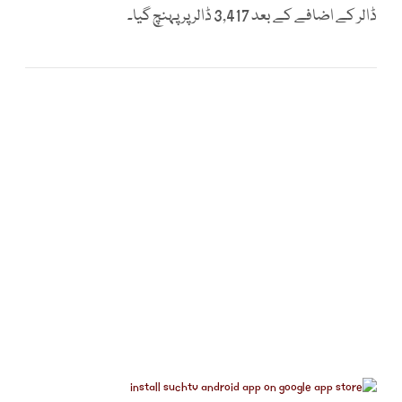
ڈالر کے اضافے کے بعد 3,417 ڈالر پر پہنچ گیا۔