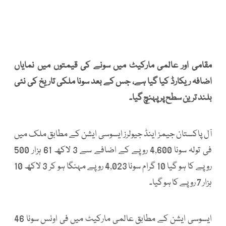
مقامی اور عالمی مارکیٹ میں سونے کی قیمتوں میں نمایاں
اضافہ ریکارڈ کیا گیا ہے، جس کے بعد سونا ملکی تاریخ کی نئی
بلند ترین سطح پر پہنچ گیا۔
آل پاکستان جیمز اینڈ جیولرز ایسوسی ایشن کے مطابق ملک میں
فی تولہ سونا 4,600 روپے کے اضافے سے 3 لاکھ 61 ہزار 500
روپے کا ہو گیا 10 گرام سونا 4,023 روپے مہنگا ہو کر 3 لاکھ 10
ہزار 7 روپے کا ہو گیا۔
ایسوسی ایشن کے مطابق عالمی مارکیٹ میں فی اونس سونا 46