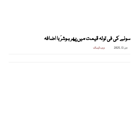
سونے کی فی تولہ قیمت میں پھر ہوشرُبا اضافہ
جون 13, 2025
ویب ڈیسک