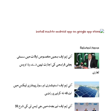
Related items
آئی ایم ایف ہمیں مخصوص اوقات میں سستی
بجلی فراہمی کی اجازت نہیں دے رہا: اویس
لغاری
آئی ایم ایف اسٹیشنری اور سولر پینلز پر ٹیکس میں
اضافہ نہ کرنے پر راضی
آئی ایم ایف نے بجٹ میں جی ایس ٹی کی شرح 18