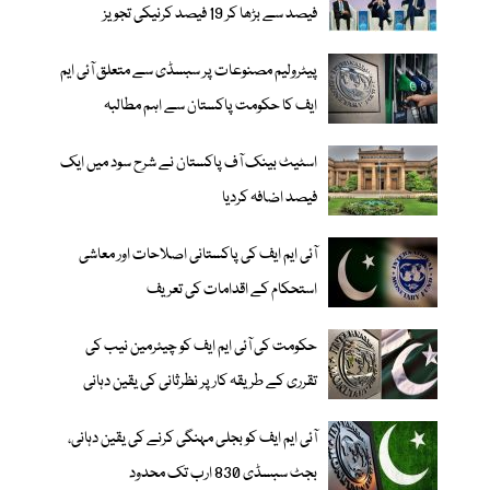
فیصد سے بڑھا کر 19 فیصد کرنیکی تجویز
پیٹرولیم مصنوعات پر سبسڈی سے متعلق آئی ایم
ایف کا حکومت پاکستان سے اہم مطالبہ
اسٹیٹ بینک آف پاکستان نے شرح سود میں ایک
فیصد اضافہ کردیا
آئی ایم ایف کی پاکستانی اصلاحات اور معاشی
استحکام کے اقدامات کی تعریف
حکومت کی آئی ایم ایف کو چیئرمین نیب کی
تقرری کے طریقہ کار پر نظرثانی کی یقین دہانی
آئی ایم ایف کو بجلی مہنگی کرنے کی یقین دہانی،
بجٹ سبسڈی 830 ارب تک محدود