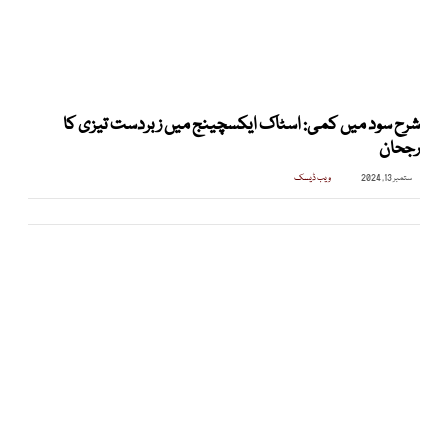
شرح سود میں کمی: اسٹاک ایکسچینج میں زبردست تیزی کا
رجحان
ستمبر 13, 2024
ویب ڈیسک