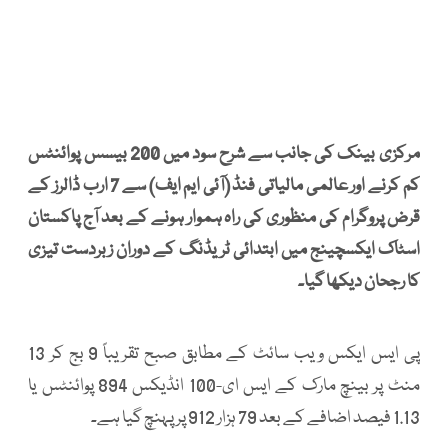
مرکزی بینک کی جانب سے شرح سود میں 200 بیسس پوائنٹس
کم کرنے اور عالمی مالیاتی فنڈ (آئی ایم ایف) سے 7 ارب ڈالرز کے
قرض پروگرام کی منظوری کی راہ ہموار ہونے کے بعد آج پاکستان
اسٹاک ایکسچینج میں ابتدائی ٹریڈنگ کے دوران زبردست تیزی
کا رجحان دیکھا گیا۔
پی ایس ایکس ویب سائٹ کے مطابق صبح تقریباً 9 بج کر 13
منٹ پر بینچ مارک کے ایس ای-100 انڈیکس 894 پوائنٹس یا
1.13 فیصد اضافے کے بعد 79 ہزار 912 پر پہنچ گیا ہے۔