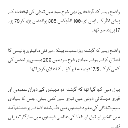
واضح رہے کہ گزشتہ روز بھی شرح سود میں تنزلی کی توقعات کے
پیش نظر کے ایس ای-100 انڈیکس 365 پوائنٹس بڑھ کر 79 ہزار
17 پر بند ہوا تھا۔
واضح رہے کہ گزشتہ روز اسٹیٹ بینک نے نئی مانیٹری پالیسی کا
اعلان کرتے ہوئے بنیادی شرح سود میں 200 بیسس پوائنٹس کی
کمی کر کے 17.5 فیصد مقرر کرنے کا اعلان کر دیا تھا۔
بیان میں کہا گیا تھا کہ گزشتہ دو مہینوں کے دوران عمومی اور
قوزی مہنگائی دونوں میں تیزی سے کمی ہوئی، جس کا بنیادی
سبب توانائی کی مقررہ قیمتوں میں طے شدہ اضافے پر عملدرآمد
میں تاخیر اور تیل اور غذا کی عالمی قیمتوں میں سازگار تبدیلی
تھی۔