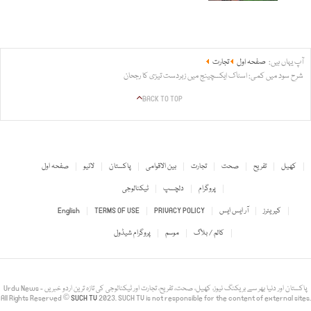
آپ یہاں ہیں:
صفحہ اول
تجارت
شرح سود میں کمی: اسٹاک ایکسچینج میں زبردست تیزی کا رجحان
BACK TO TOP
کھیل
تفریح
صحت
تجارت
بین الاقوامی
پاکستان
لائیو
صفحہ اول
پروگرام
دلچسپ
ٹیکنالوجی
کیریئرز
آر ایس ایس
PRIVACY POLICY
TERMS OF USE
English
کالم / بلاگ
موسم
پروگرام شیڈول
Urdu News - پاکستان اور دنیا بھر سے بریکنگ نیوز، کھیل، صحت، تفریح، تجارت اور ٹیکنالوجی کی تازہ ترین اردو خبریں
All Rights Reserved ©
SUCH TV
2023. SUCH TV is not responsible for the content of external sites.