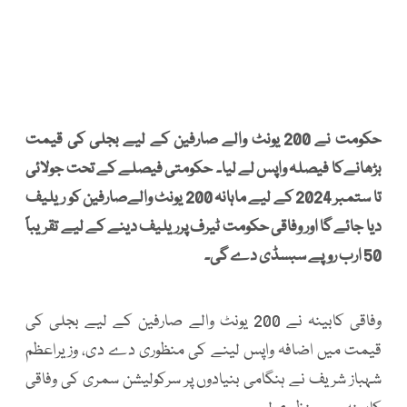
حکومت نے 200 یونٹ والے صارفین کے لیے بجلی کی قیمت
بڑھانےکا فیصلہ واپس لے لیا۔ حکومتی فیصلے کے تحت جولائی
تا ستمبر 2024 کے لیے ماہانہ 200 یونٹ والےصارفین کو ریلیف
دیا جائے گا اور وفاقی حکومت ٹیرف پرریلیف دینے کے لیے تقریباً
50 ارب روپے سبسڈی دے گی۔
وفاقی کابینہ نے 200 یونٹ والے صارفین کے لیے بجلی کی
قیمت میں اضافہ واپس لینے کی منظوری دے دی، وزیراعظم
شہباز شریف نے ہنگامی بنیادوں پر سرکولیشن سمری کی وفاقی