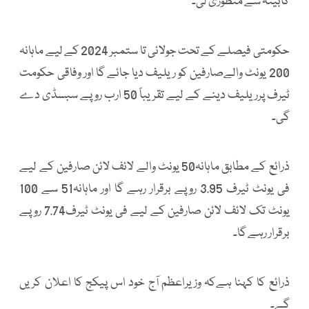
کابینہ سے منظوری لی۔
حکومتی فیصلے کے تحت جولائی تا ستمبر 2024 کے لیے ماہانہ
200 یونٹ والےصارفین کو ریلیف دیا جائے گا اور وفاقی حکومت
ٹیرف پرریلیف دینے کے لیے تقریباً 50 ارب روپے سبسڈی دے
گی۔
ذرائع کے مطابق ماہانہ50 یونٹ والے لائف لائن صارفین کے لیے
فی یونٹ ٹیرف 3.95 روپے برقرار رہے گا اور ماہانہ51 سے 100
یونٹ تک لائف لائن صارفین کے لیے فی یونٹ ٹیرف7.74 روپے
برقرار رہے گا۔
ذرائع کا کہنا ہےکہ وزیراعظم آج خود اس پیکج کا اعلان کریں
گے۔