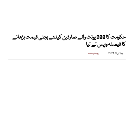
حکومت کا 200 یونٹ والے صارفین کیلئے بجلی قیمت بڑھانے
کا فیصلہ واپس لے لیا
جولائی 9, 2024
ویب ڈیسک