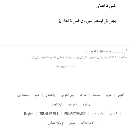
کمی کا اعلان
بجلی کی قیمتوں میں بڑی کمی کا اعلان؟
آپ یہاں ہیں:
صفحہ اول
تجارت
حکومت کا 200 یونٹ والے صارفین کیلئے بجلی قیمت بڑھانے کا فیصلہ واپس لے لیا
BACK TO TOP
کھیل
تفریح
صحت
تجارت
بین الاقوامی
پاکستان
لائیو
صفحہ اول
پروگرام
دلچسپ
ٹیکنالوجی
کیریئرز
آر ایس ایس
PRIVACY POLICY
TERMS OF USE
English
کالم / بلاگ
موسم
پروگرام شیڈول