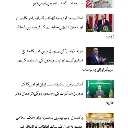
سے نمٹنے کیلئے تیار ہیں، ایرانی فوج
آبنائے ہرمز کو دوبارہ کھولنے کے لیے امریکا، ایران
اور عمان عارضی معاہدے کے قریب ہیں، ڈونلڈ
ٹرمپ
مزید 'ڈرامے' کی ضرورت نہیں، امریکا حقائق
تسلیم کرے اور اپنے وعدوں کی پاسداری کرے:
اسپیکر ایرانی پارلیمنٹ
آبنائے ہرمز پر پیشرفت سے ایران اور امریکا کے
درمیان مذاکرات کی راہ ہموار ہوگی: ترجمان دفتر
خارجہ
پاکستان اپنے بہترین ہمسایہ برادر ملک اسلامی
جمہوریہ ایران کے ساتھ تعلقات کو انتہائی قدر