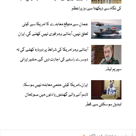
کی نگاہ سے دیکھتا ہے: وزیراعظم
عمان سے متوقع معاہدے کا امریکا سے کوئی
تعلق نہیں، آبنائے ہرمز فوری نہیں کھلے گی، ایران
آبنائے ہرمز امریکا کی شرائط پر دوبارہ کھلے گی نہ
دوسرے راستے کی اجازت دیں گے، مشیر ایرانی
سپریم لیڈر
ایران۔امریکا کوئی حتمی معاہدہ نہیں ہو سکا،
تاہم آنے والے گھنٹوں یا دنوں میں صورتحال
تبدیل ہو سکتی ہے، قطر
آپ یہاں ہیں:
صفحہ اول
بین الاقوامی