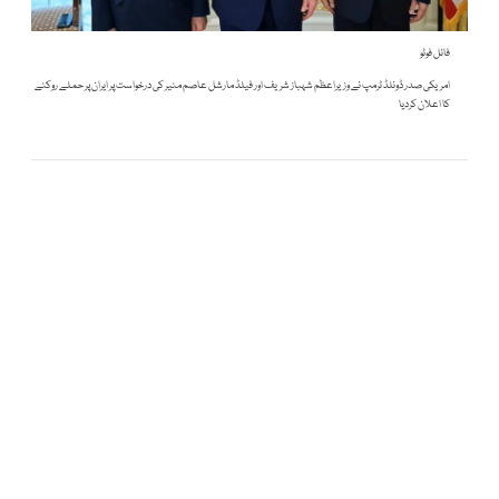
فائل فوٹو
امریکی صدر ڈونلڈ ٹرمپ نے وزیراعظم شہباز شریف اور فیلڈ مارشل عاصم منیر کی درخواست پر ایران پر حملے روکنے
کا اعلان کردیا