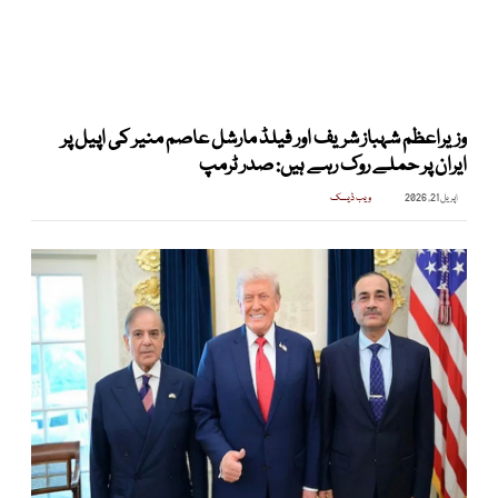
وزیراعظم شہباز شریف اور فیلڈ مارشل عاصم منیر کی اپیل پر
ایران پر حملے روک رہے ہیں: صدر ٹرمپ
اپریل 21, 2026
ویب ڈیسک