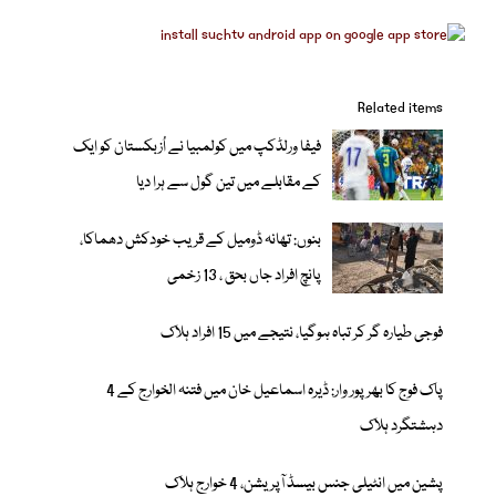
Related items
فیفا ورلڈکپ میں کولمبیا نے اُزبکستان کو ایک
کے مقابلے میں تین گول سے ہرا دیا
بنوں: تھانہ ڈومیل کے قریب خودکش دھماکا،
پانچ افراد جاں بحق ، 13 زخمی
فوجی طیارہ گر کر تباہ ہوگیا، نتیجے میں 15 افراد ہلاک
پاک فوج کا بھرپور وار: ڈیرہ اسماعیل خان میں فتنہ الخوارج کے 4
دہشتگرد ہلاک
پشین میں انٹیلی جنس بیسڈ آپریشن، 4 خوارج ہلاک