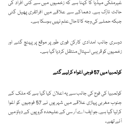
غیرملکی میڈیا کا کہنا ہے کہ زخمیوں میں سے کئی افراد کی
حالت نازک ہے، دھماکے سے علاقے میں افراتفری پھیل گئی
جبکہ حملے کی وجہ کا تاحال علم نہیں ہوسکا ہے۔
دوسری جانب امدادی کارکن فوری طور پر موقع پر پہنچ گئے اور
زخمیوں کو قریبی اسپتال منتقل کردیا گیا ہے۔
کولمبیا میں 57 فوجی اغواء کرلیے گئے
کولمبیا کی فوج کی جانب سے یہ اعلان کیا گیا ہے کہ ملک کے
جنوب مغربی پہاڑی علاقے میں شہریوں نے 57 فوجیوں کو اغوا
کرلیا گیا ہے، جو ایف اے آر سی کے علیحدہ گروپوں کے دباؤ میں
آئے تھے۔