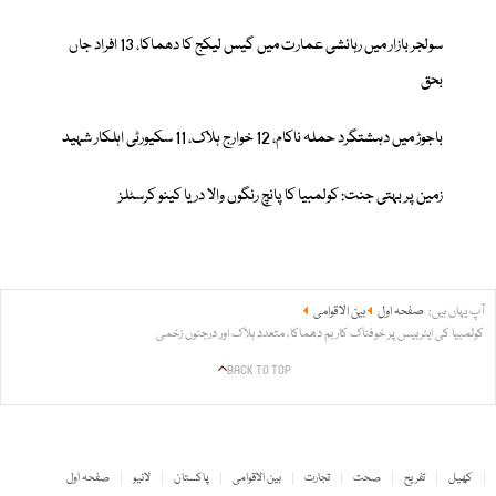
سولجر بازار میں رہائشی عمارت میں گیس لیکج کا دھماکا، 13 افراد جاں
بحق
باجوڑ میں دہشتگرد حملہ ناکام، 12 خوارج ہلاک، 11 سکیورٹی اہلکار شہید
زمین پر بہتی جنت: کولمبیا کا پانچ رنگوں والا دریا کینو کرسٹلز
آپ یہاں ہیں:
صفحہ اول
بین الاقوامی
کولمبیا کی ایئربیس پر خوفناک کار بم دھماکا، متعدد ہلاک اور درجنوں زخمی
BACK TO TOP
کھیل
تفریح
صحت
تجارت
بین الاقوامی
پاکستان
لائیو
صفحہ اول