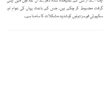
ایف اے آر سی کے علیحدہ شدہ دھڑے ان علاقوں میں اپنی
گرفت مضبوط کر چکے ہیں، جس کے باعث یہاں کی عوام اور
سکیورٹی فورسز دونوں کو شدید مشکلات کا سامنا ہے۔