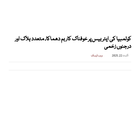
کولمبیا کی ایئربیس پر خوفناک کار بم دھماکا، متعدد ہلاک اور
درجنوں زخمی
اگست 22, 2025
ویب ڈیسک