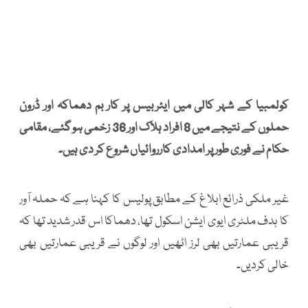
کولمبیا کے شہر کالی میں ایئربیس پر کار بم دھماکہ اور ڈرون
حملوں کے نتیجے میں 8 افراد ہلاک اور 36 زخمی ہو گئے، مقامی
حکام نے فوری طور پر امدادی کارروائیاں شروع کر دی ہیں۔
غیر ملکی ذرائع ابلاغ کے مطابق پولیس کا کہنا ہے کہ حملہ آور
کا ہدف ملٹری ایوی ایشن اسکول تھا، دھماکا اس قدر شدید تھا کہ
قریبی عمارتیں بھی لرز اٹھیں اور لوگوں نے قریبی عمارتیں بھی
خالی کردیں۔