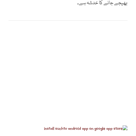
بھیجے جانے کا خدشہ ہے۔