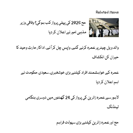
Related items
حج 2026 کی پہلی پرواز کب ہوگی؟ وفاقی وزیر
مذہبی امور نے اعلان کر دیا
والد ویل چیئر پر عمرہ کرنے گئے، واپس چل کر آئے، اداکار حارث وحید کا
حیران کن انکشاف
عمرہ کے خواہشمند افراد کیلئے بڑی خوشخبری، سعودی حکومت نے
اہم اعلان کر دیا
لاہور سے عمرہ زائرین کی پرواز کی 24 گھنٹوں میں دوسری ہنگامی
لینڈنگ
حج اور عمرہ زائرین کیلئے بڑی سہولت فراہم