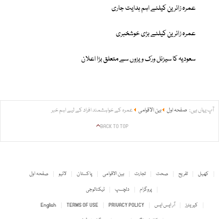
عمرہ زائرین کیلئے اہم ہدایت جاری
عمرہ زائرین کیلئے بڑی خوشخبری
سعودیہ کا سیزنل ورک ویزوں سے متعلق بڑا اعلان
آپ یہاں ہیں:
صفحہ اول
بین الاقوامی
عمرہ کے خواہشمند افراد کے لیے اہم خبر
BACK TO TOP
کھیل
تفریح
صحت
تجارت
بین الاقوامی
پاکستان
لائیو
صفحہ اول
پروگرام
دلچسپ
ٹیکنالوجی
کیریئرز
آر ایس ایس
PRIVACY POLICY
TERMS OF USE
English