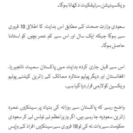
ویکسینیشن سرٹیفکیٹ دکھانا ہوگا۔
سعودی وزارتِ صحت کے مطابق اس ہدایت کا اطلاق 10 فروری
سے ہوگا جبکہ ایک سال اور اس سے کم عمر بچوں کو استثنا
حاصل ہوگا۔
اس سے قبل جاری کردہ ہدایت میں پاکستان سمیت نائجیریا،
افغانستان اور دیگر پولیو متاثرہ ممالک کے زائرین کیلئے پولیو
ویکسین کو لازمی قرار دیا گیا ہے۔
واضح رہے کہ پاکستان سے روزانہ کی بنیاد پر سینکڑوں عمرہ
زائرین سعودیہ جا رہے ہیں، اگر وزیراعظم نے نوٹس لے کر سعودی
حکومت سے بات نہ کی تو 10 فروری سے سینکڑوں افراد کے واپس