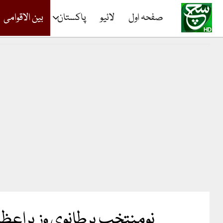
صفحہ اول
لائیو
پاکستان
بین الاقوامی
نومنتخب برطانوی وزیراعظم