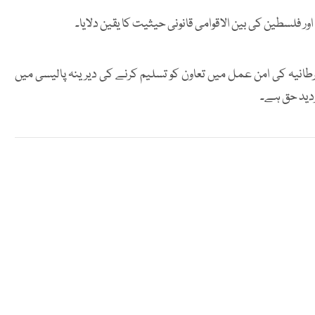
 فلسطین کی بین الاقوامی قانونی حیثیت کا یقین دلایا۔
طانیہ کی امن عمل میں تعاون کو تسلیم کرنے کی دیرینہ پالیسی میں
ردید حق ہے۔