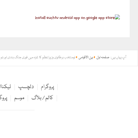
آپ یہاں ہیں:
صفحہ اول
بین الاقوامی
نومنتخب برطانوی وزیراعظم کا غزہ میں فوری جنگ بندی اور دو
پروگرام
دلچسپ
ٹیکنا
کالم / بلاگ
موسم
پروگ