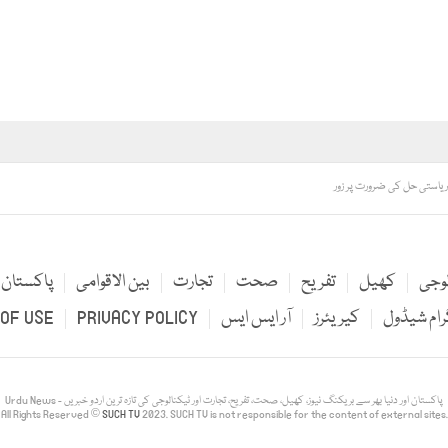
 ریاستی حل کی ضرورت پر زور
لوجی
کھیل
تفریح
صحت
تجارت
بین الاقوامی
پاکستان
رام شیڈول
کیریئرز
آر ایس ایس
PRIVACY POLICY
OF USE
Urdu News - پاکستان اور دنیا بھر سے بریکنگ نیوز، کھیل، صحت، تفریح، تجارت اور ٹیکنالوجی کی تازہ ترین اردو خبریں
All Rights Reserved ©
SUCH TV
2023. SUCH TV is not responsible for the content of external sites.