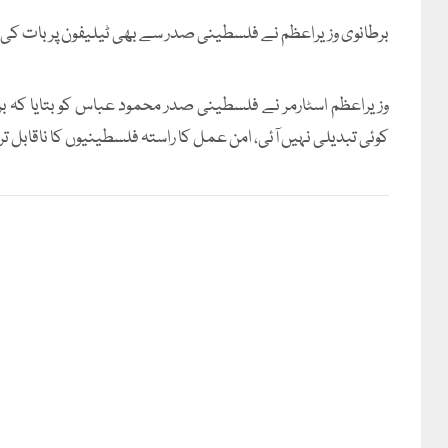
برطانوی وزیراعظم نے فلسطینی صدر سے بھی ٹیلیفون پر بات کی اور
وزیراعظم اسٹارمر نے فلسطینی صدر محمود عباس کو بتایا کہ بر
کوئی تبدیلی نہیں آئی، امن عمل کا راستہ فلسطینیوں کا ناقابل ت