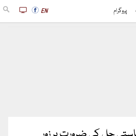
پروگرام
EN
استی حل کی ضرورت پر زور