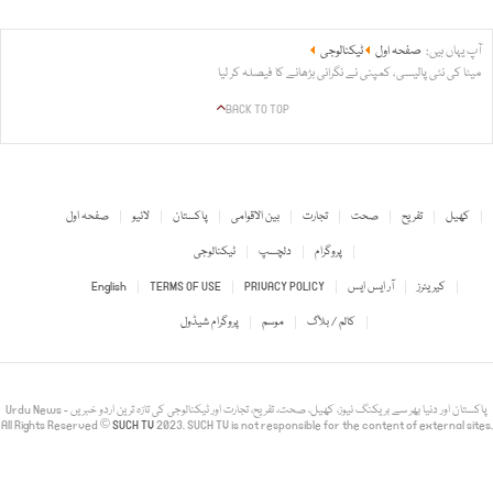
آپ یہاں ہیں:
صفحہ اول
ٹیکنالوجی
میٹا کی نئی پالیسی، کمپنی نے نگرانی بڑھانے کا فیصلہ کر لیا
BACK TO TOP
کھیل
تفریح
صحت
تجارت
بین الاقوامی
پاکستان
لائیو
صفحہ اول
پروگرام
دلچسپ
ٹیکنالوجی
کیریئرز
آر ایس ایس
PRIVACY POLICY
TERMS OF USE
English
کالم / بلاگ
موسم
پروگرام شیڈول
Urdu News - پاکستان اور دنیا بھر سے بریکنگ نیوز، کھیل، صحت، تفریح، تجارت اور ٹیکنالوجی کی تازہ ترین اردو خبریں
All Rights Reserved ©
SUCH TV
2023. SUCH TV is not responsible for the content of external sites.