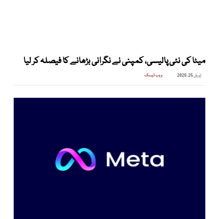
میٹا کی نئی پالیسی، کمپنی نے نگرانی بڑھانے کا فیصلہ کر لیا
اپریل 25, 2026
ویب ڈیسک