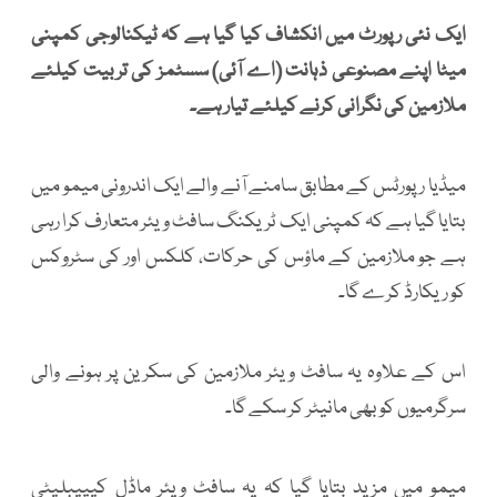
ایک نئی رپورٹ میں انکشاف کیا گیا ہے کہ ٹیکنالوجی کمپنی
میٹا اپنے مصنوعی ذہانت (اے آئی) سسٹمز کی تربیت کیلئے
ملازمین کی نگرانی کرنے کیلئے تیار ہے۔
میڈیا رپورٹس کے مطابق سامنے آنے والے ایک اندرونی میمو میں
بتایا گیا ہے کہ کمپنی ایک ٹریکنگ سافٹ ویئر متعارف کرا رہی
ہے جو ملازمین کے ماؤس کی حرکات، کلکس اور کی سٹروکس
کو ریکارڈ کرے گا۔
اس کے علاوہ یہ سافٹ ویئر ملازمین کی سکرین پر ہونے والی
سرگرمیوں کو بھی مانیٹر کر سکے گا۔
میمو میں مزید بتایا گیا کہ یہ سافٹ ویئر ماڈل کیپیبلیٹی