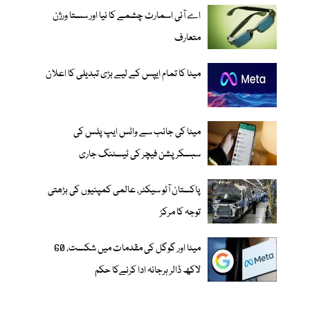
اے آئی اسمارٹ چشمے کا نیا اور سستا ورژن
متعارف
میٹا کا تمام ایپس کے لیے بڑی تبدیلی کا اعلان
میٹا کی جانب سے واٹس ایپ پلس کی
سبسکرپشن فیچر کی ٹیسٹنگ جاری
پاکستان آٹو سیکٹر، عالمی کمپنیوں کی بڑھتی
توجہ کا مرکز
میٹا اور گوگل کی مقدمات میں شکست، 60
لاکھ ڈالر ہرجانہ ادا کرنےکا حکم