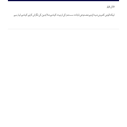
فائل فوٹو
ٹیکنالوجی کمپنی میٹا اپنے مصنوعی ذہانت سسٹمز کی تربیت کیلئے ملازمین کی نگرانی کرنے کیلئے تیار ہے