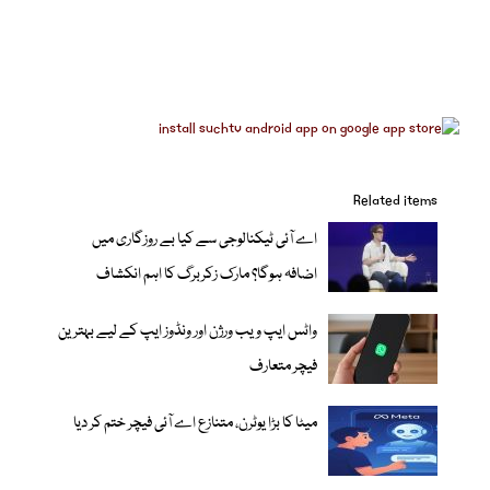
Related items
اے آئی ٹیکنالوجی سے کیا بے روزگاری میں
اضافہ ہوگا؟ مارک زکربرگ کا اہم انکشاف
واٹس ایپ ویب ورژن اور ونڈوز ایپ کے لیے بہترین
فیچر متعارف
میٹا کا بڑا یوٹرن، متنازع اے آئی فیچر ختم کر دیا