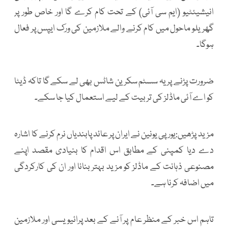
انیشیئٹیو (ایم سی آئی) کے تحت کام کرے گا اور خاص طور پر
گھریلو ماحول میں کام کرنے والے ملازمین کی ورک ایپس پر فعال
ہوگا۔
ضرورت پڑنے پر یہ سسٹم سکرین شاٹس بھی لے سکے گا تاکہ ڈیٹا
کو اے آئی ماڈلز کی تربیت کے لیے استعمال کیا جا سکے۔
مزید پڑھیں:یورپی یونین نے ایران پر عائد پابندیاں نرم کرنے کا اشارہ
دے دیا کمپنی کے مطابق اس اقدام کا بنیادی مقصد اپنے
مصنوعی ذہانت کے ماڈلز کو مزید بہتر بنانا اور ان کی کارکردگی
میں اضافہ کرنا ہے۔
تاہم اس خبر کے منظر عام پر آنے کے بعد پرائیویسی اور ملازمین