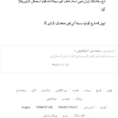
ڈچ سفارتکار ایران میں اسٹار لنک کے سیٹلائٹ فونز اسمگل کرتے پکڑا
گیا
ایپل 4 مارچ کو نیا سستا آئی فون متعارف کرائے گا
آپ یہاں ہیں:
صفحہ اول
ٹیکنالوجی
سست اینڈرائیڈ فون کو تیز کیسے بنائیں؟ ایک آسان ٹِرک جان لیں
BACK TO TOP
کھیل
تفریح
صحت
تجارت
بین الاقوامی
پاکستان
لائیو
صفحہ اول
پروگرام
دلچسپ
ٹیکنالوجی
کیریئرز
آر ایس ایس
PRIVACY POLICY
TERMS OF USE
English
کالم / بلاگ
موسم
پروگرام شیڈول