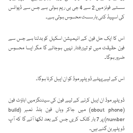
سستے فونز میں 2 سے 4 جی بی ریم ہوتی ہے جس سے ڈیوائس
کی اسپیڈ کئی بار سست محسوس ہوتی ہے۔
اس کا ایک حل فون کے انیمیشن اسکیل کو بدلنا ہے جس سے
فون حقیقت میں تو تیزرفتار نہیں ہوجائے گا مگر ایسا محسوس
ضرور ہوگا۔
اس کے لیے پہلے ڈویلپر موڈ کو ان ایبل کرنا ہوگا۔
ڈویلپر موڈ ان ایبل کرنے کے لیے فون کی سیٹنگز میں اباؤٹ فون
(about phone) میں جاکر وہاں فون بلڈ نمبر (build
number) پر 7 بار کلک کریں جس کے بعد لکھا آئے گا کہ آپ
ڈویلپر بن گئے ہیں۔