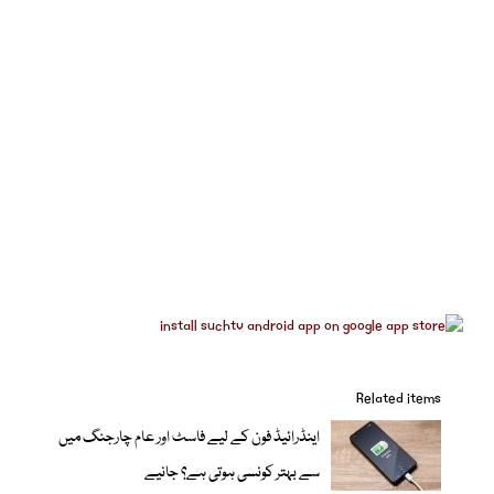
Related items
اینڈرائیڈ فون کے لیے فاسٹ اور عام چارجنگ میں
سے بہتر کونسی ہوتی ہے؟ جانیے