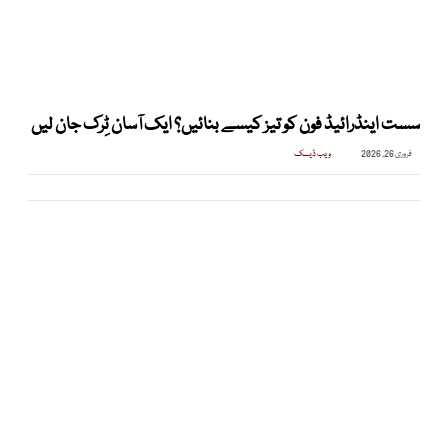
سست اینڈرائیڈ فون کو تیز کیسے بنائیں؟ ایک آسان ٹِرک جان لیں
فروری 26, 2026
ویب ڈیسک