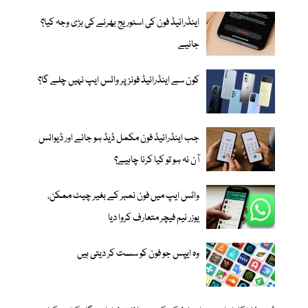
اینڈرائیڈ فون کی اسٹوریج بھرنے کی بڑی وجہ کیا؟
جانیے
کون سے اینڈرائیڈ فونز پر واٹس ایپ نہیں چلے گا؟
جب اینڈرائیڈ فون مکمل ڈیڈ ہو جائے اور ڈیوائس
آن نہ ہو تو کیا کرنا چاہیے؟
واٹس ایپ میں فون نمبر کے بغیر چیٹ ممکن،
یوزر نیم فیچر متعارف کروا دیا
وہ ایپس جو فون کو سست کر دیتی ہیں