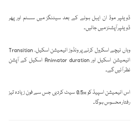
ڈویلپر موڈ ان ایبل ہونے کے بعد سیٹنگز میں سسٹم اور پھر
ڈویلپر آپشنز میں جائیں۔
وہاں نیچے اسکرول کرنے پر ونڈوز انیمیشن اسکیل، Transition
انیمیشن اسکیل اور Animator duration اسکیل کے آپشن
نظر آئیں گے۔
اس انیمیشن اسپیڈ کو 0.5x سیٹ کردیں جس سے فون زیادہ تیز
رفتار محسوس ہوگا۔