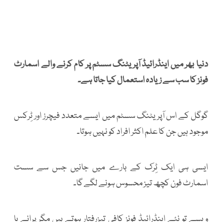
دنیا بھر میں اینڈرائیڈ آپریٹنگ سسٹم پر کام کرنے والے اسمارٹ
فونز کا سب سے زیادہ استعمال کیا جاتا ہے۔
گوگل کے اس آپریٹنگ سسٹم میں ایسے متعدد فیچرز اور ٹِرکس
موجود ہیں جن کا علم اکثر افراد کو نہیں ہوتا۔
ایسی ہی ایک ٹِرک کے بارے میں جانیں جس سے سست
اسمارٹ فون کچھ تیز محسوس ہونے لگے گا۔
ویسے تو نئے اینڈرائیڈ فونز کافی تیزرفتار ہوتے ہیں مگر پرانے یا