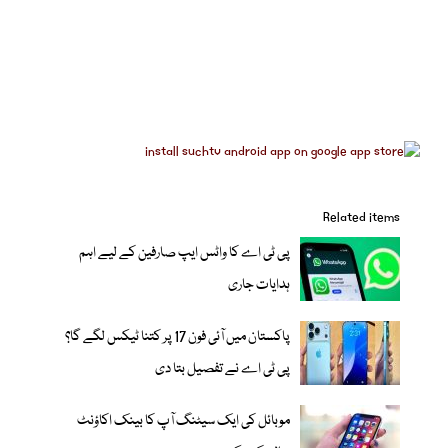
Related items
پی ٹی اے کا واٹس ایپ صارفین کے لیے اہم
ہدایات جاری
پاکستان میں آئی فون 17 پر کتنا ٹیکس لگے گا؟
پی ٹی اے نے تفصیل بتا دی
موبائل کی ایک سیٹنگ آپ کا بینک اکاؤنٹ