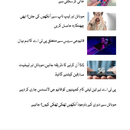
خالی کر سکتی ہے
موبائل اور لیپ ٹاپ سے آنکھوں کی جلن؟ ابھی
چھٹکارہ حاصل کریں
فائیوجی سروس سے متعلق پی ٹی اے کااہم بیان
5G آن کرنے کا طریقہ جانیں: موبائل اور ٹیبلیٹ
صارفین کیلئے گائیڈ
پی ٹی اے نے تین ٹیلی کام کمپنیوں کو فائیو جی لائسنس جاری کر دیے
موبائل سے دوری کے باوجود آنکھیں تھکی تھکی کیوں؟ جانیے