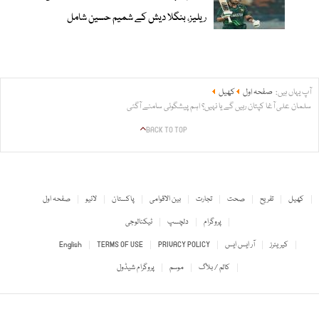
ریلیز، بنگلا دیش کے شمیم حسین شامل
آپ یہاں ہیں:
صفحہ اول
کھیل
سلمان علی آغا کپتان رہیں گے یا نہیں؟ اہم پیشگوئی سامنے آگئی
BACK TO TOP
کھیل
تفریح
صحت
تجارت
بین الاقوامی
پاکستان
لائیو
صفحہ اول
پروگرام
دلچسپ
ٹیکنالوجی
کیریئرز
آر ایس ایس
PRIVACY POLICY
TERMS OF USE
English
کالم / بلاگ
موسم
پروگرام شیڈول