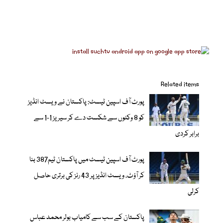
Related items
پورٹ آف اسپین ٹیسٹ: پاکستان نے ویسٹ انڈیز
کو 8 وکٹوں سے شکست دے کر سیریز 1-1 سے
برابر کردی
پورٹ آف اسپین ٹیسٹ میں پاکستان ٹیم387 بنا
کر آؤٹ، ویسٹ انڈیز پر 43 رنز کی برتری حاصل
کرلی
پاکستان کے سب سے کامیاب بولر محمد عباس