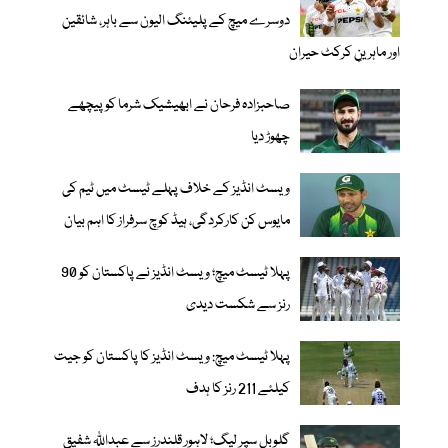
دوسرے میچ کے پلیئنگ الیون سے باہر، شائقین
اور ماہرینِ کرکٹ حیران
صاحبزادہ فرحان نے ابھیشیک شرما کو پیچھے
چھوڑ دیا
ویسٹ انڈیز کے خلاف پہلے ٹیسٹ میں ٹیم کی
مایوس کن کارکردگی، ہیڈ کوچ سرفراز کا اہم بیان
پہلا ٹیسٹ میچ؛ ویسٹ انڈیز نے پاکستان کو 90
رنز سے شکست دیدی
پہلا ٹیسٹ میچ: ویسٹ انڈیز کا پاکستان کو جیت
کیلئے 211 رنز کا ہدف
گلوبل سپر لیگ؛ لاہور قلندرز سے عبداللّٰہ شفیق