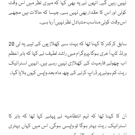
نہیں رہیں گے، انہوں نے یہ بھی کہا کہ میری نظر میں اس وقت
کوئی اور اس کا حقدار بھی نہیں ہے، جیسا کہ حالات ہیں مجھے
اس وقت کوئی مناسب متبادل نظر نہیں آرہا ہے۔
سابق کرکٹر کا کہنا تھا کہ بہت سے کھلاڑیوں کے لیے یہ ٹی 20
ورلڈ کپ آخری ہوگا۔پروگرام میں راشد لطیف نے کہا کہ بابر اعظم
اب چھوٹے فارمیٹ کے کھلاڑی نہیں رہے ہیں، انہیں اسٹرائیک
ریٹ کم ہونے پر ڈراپ کرنے کے چھ ماہ بعد واپس کیوں بلایا گیا۔
ان کا کہنا تھا کہ ٹیم انتظامیہ نے پہلے کہا تھا کہ بابر کا
اسٹرائیک ریٹ بہتر ہوگا تو واپسی ہوگی، اس میں کہاں بہتری