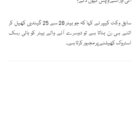
آئی اور اسے واپس کیوں لائے؟
سابق وکٹ کیپر نے کہا کہ جو بیٹر 20 سے 25 گیندیں کھیل کر
اتنے ہی رن بناتا ہے تو دوسرے آنے والے بیٹر کو ہائی رسک
اسٹروک کھیلنے پر مجبور کرتا ہے۔