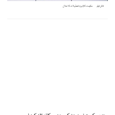
فائل فوٹو
حکومت کا 2 روزہ تعطیلات کا اعلان