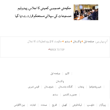
حکومتی خصوصی کمیٹی کا اجلاس، پیٹرولیم
مصنوعات کی سپلائی مستحکم قرار دے دیا گیا
آپ یہاں ہیں:
صفحہ اول
پاکستان
سندھ
حکومت کا 2 روزہ تعطیلات کا اعلان
BACK TO TOP
لائیو
صفحہ اول
پاکستان
خیبر پختونخوا
پنجاب
گلگت بلتستان
بلوچستان
قومی خبریں
جموں و کشمیر
سندھ
پروگرام
دلچسپ
ٹیکنالوجی
کھیل
تفریح
صحت
تجارت
بین الاقوامی