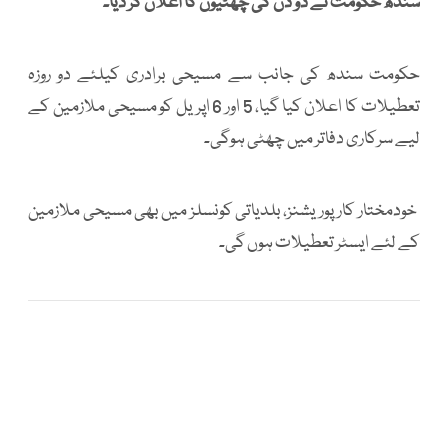
سندھ حکومت نے دو دن کی چھٹیوں کا اعلان کر دیا۔
حکومت سندھ کی جانب سے مسیحی برادری کیلئے دو روزہ
تعطیلات کا اعلان کیا گیا، 5 اور 6 اپریل کو مسیحی ملازمین کے
لیے سرکاری دفاتر میں چھٹی ہوگی۔
خودمختار کارپوریشنز، بلدیاتی کونسلز میں بھی مسیحی ملازمین
کے لئے ایسٹر تعطیلات ہوں گی۔