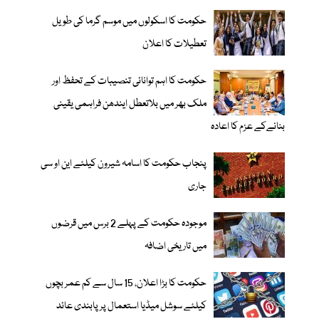
حکومت کا اسکولوں میں موسم گرما کی طویل
تعطیلات کا اعلان
حکومت کا اہم توانائی تنصیبات کے تحفظ اور
ملک بھر میں بلاتعطل ایندھن فراہمی یقینی
بنانےکے عزم کا اعادہ
پنجاب حکومت کا اسامہ شیرون کیلئے این او سی
جاری
موجودہ حکومت کے پہلے 2 برس میں قرضوں
میں تاریخی اضافہ
حکومت کا بڑا اعلان، 15 سال سے کم عمر بچوں
کیلئے سوشل میڈیا استعمال پر پابندی عائد