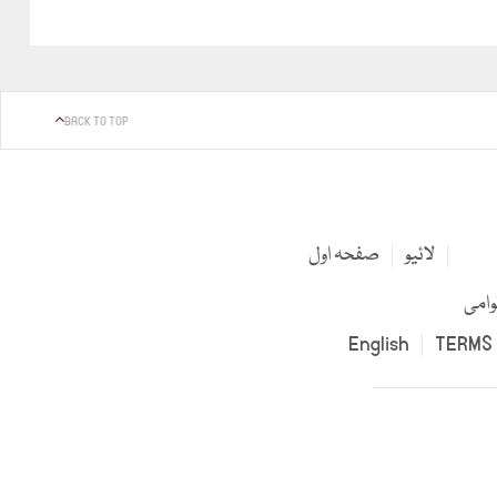
BACK TO TOP
لائیو
صفحہ اول
وامی
English
TERMS 