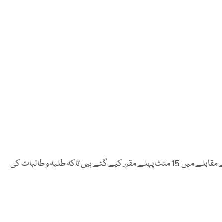
محکمہ تعلیم کے مطابق گرلز اسکولوں کے اوقات بوائز اسکولوں کے مقابلے میں 15 منٹ پہلے مقرر کیے گئے ہیں تاکہ طلبہ و طالبات کی