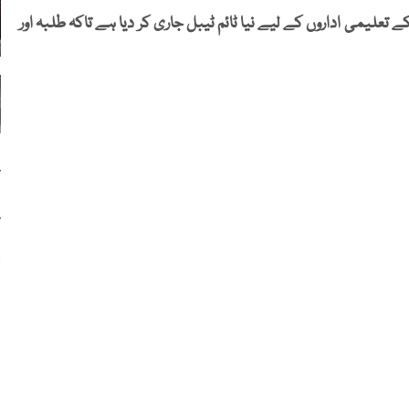
علیمی اداروں کے لیے نیا ٹائم ٹیبل جاری کر دیا ہے تاکہ طلبہ اور
پ
پ
13 م