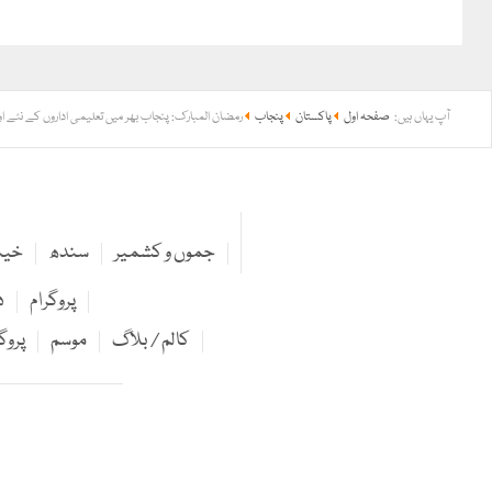
آپ یہاں ہیں:
صفحہ اول
پاکستان
پنجاب
رمضان المبارک: پنجاب بھر میں تعلیمی اداروں کے نئے او
جموں و کشمیر
سندھ
خیبر
پروگرام
د
کالم / بلاگ
موسم
پروگ