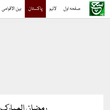
صفحہ اول
لائیو
پاکستان
بین الاقوامی
رمضان المبارک: 