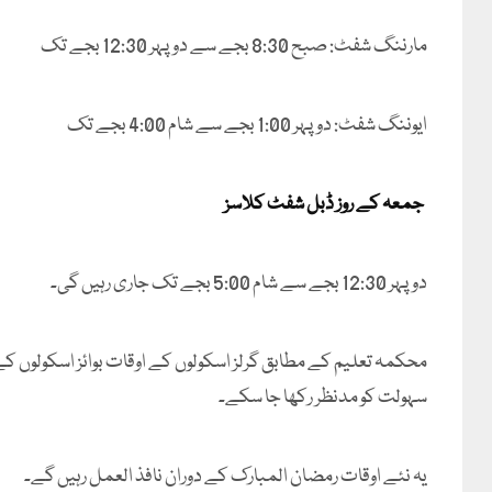
مارننگ شفٹ: صبح 8:30 بجے سے دوپہر 12:30 بجے تک
ایوننگ شفٹ: دوپہر 1:00 بجے سے شام 4:00 بجے تک
جمعہ کے روز ڈبل شفٹ کلاسز
دوپہر 12:30 بجے سے شام 5:00 بجے تک جاری رہیں گی۔
سہولت کو مدنظر رکھا جا سکے۔
یہ نئے اوقات رمضان المبارک کے دوران نافذ العمل رہیں گے۔