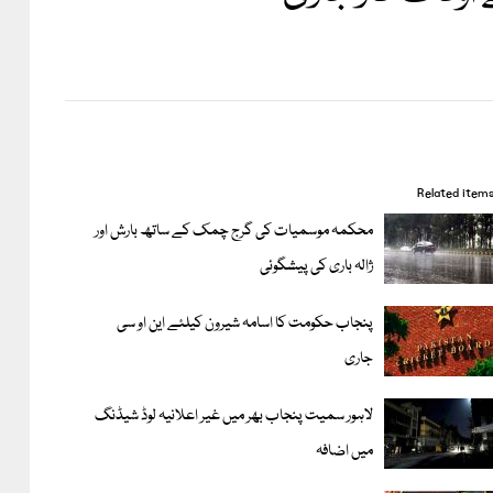
Related item
محکمہ موسمیات کی گرج چمک کے ساتھ بارش اور
ژالہ باری کی پیشگوئی
پنجاب حکومت کا اسامہ شیرون کیلئے این او سی
جاری
لاہور سمیت پنجاب بھر میں غیر اعلانیہ لوڈ شیڈنگ
میں اضافہ