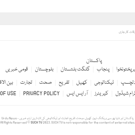
قات کار جاری
پاکستان
 پختونخوا
پنجاب
گلگت بلتستان
بلوچستان
قومی خبریں
لچسپ
ٹیکنالوجی
کھیل
تفریح
صحت
تجارت
بین الاق
رام شیڈول
کیریئرز
آر ایس ایس
PRIVACY POLICY
OF USE
Urdu News - پاکستان اور دنیا بھر سے بریکنگ نیوز، کھیل، صحت، تفریح، تجارت اور ٹیکنالوجی کی تازہ ترین اردو خبریں
All Rights Reserved ©
SUCH TV
2023. SUCH TV is not responsible for the content of external sites.