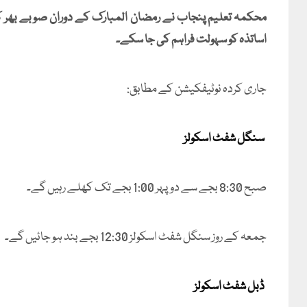
محکمہ تعلیم پنجاب نے رمضان المبارک کے دوران صوبے بھر کے ت
اساتذہ کو سہولت فراہم کی جا سکے۔
جاری کردہ نوٹیفکیشن کے مطابق:
سنگل شفٹ اسکولز
صبح 8:30 بجے سے دوپہر 1:00 بجے تک کھلے رہیں گے۔
جمعہ کے روز سنگل شفٹ اسکولز 12:30 بجے بند ہو جائیں گے۔
ڈبل شفٹ اسکولز