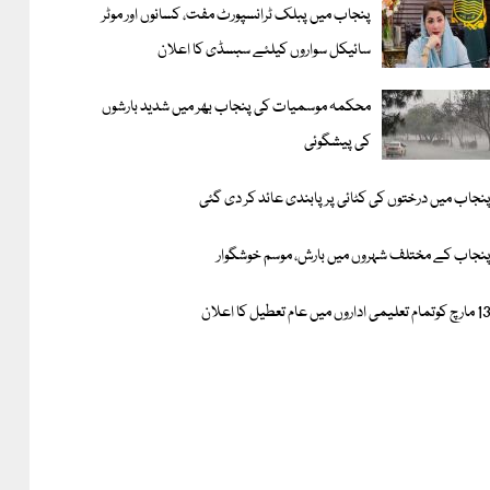
پنجاب میں پبلک ٹرانسپورٹ مفت، کسانوں اور موٹر
سائیکل سواروں کیلئے سبسڈی کا اعلان
محکمہ موسمیات کی پنجاب بھر میں شدید بارشوں
کی پیشگوئی
نجاب میں درختوں کی کٹائی پر پابندی عائد کر دی گئی
نجاب کے مختلف شہروں میں بارش، موسم خوشگوار
ارچ کوتمام تعلیمی اداروں میں عام تعطیل کا اعلان