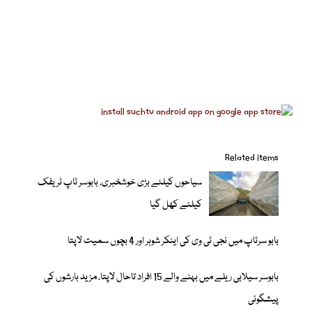
Related items
سیاحوں کیلئے بڑی خوشخبری، بابوسر ٹاپ ٹریفک
کیلئے کھل گیا
بابو سرٹاپ میں نجی ٹی وی کی اینکر شوہر اور 4 بچوں سمیت لاپتا
بابوسر سیلابی ریلے میں بہنے والے 15 افراد تاحال لاپتا، مزید بارشوں کی
پیشگوئی