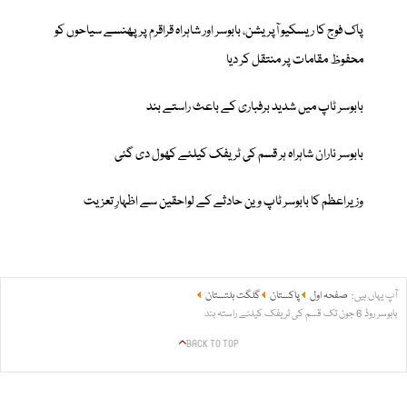
پاک فوج کا ریسکیو آپریشن، بابوسر اور شاہراہ قراقرم پر پھنسے سیاحوں کو
محفوظ مقامات پر منتقل کر دیا
بابوسر ٹاپ میں شدید برفباری کے باعث راستے بند
بابوسر ناران شاہراہ ہر قسم کی ٹریفک کیلئے کھول دی گئی
وزیراعظم کا بابوسر ٹاپ وین حادثے کے لواحقین سے اظہارِ تعزیت
آپ یہاں ہیں:
صفحہ اول
پاکستان
گلگت بلتستان
بابوسر روڈ 6 جون تک قسم کی ٹریفک کیلئے راستہ بند
BACK TO TOP