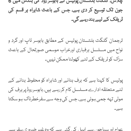
چلاس، گلگت بلتستان پولیس نے بابوسر روڈ کی بندش میں 6
جون تک توسیع کر دی ہے، جس کے باعث شاہراہ ہر قسم کی
ٹریفک کے لیے بند رہے گی۔
ترجمان گلگت بلتستان پولیس کے مطابق بابوسر ٹاپ اور گرد و
نواح میں مسلسل برفباری اورخراب موسمی صورتحال کے باعث
سڑک کو ٹریفک کے لئے کھولنا ممکن نہیں۔
پولیس کا کہنا ہے کہ برف ہٹانے اور شاہراہ کو محفوظ بنانے کے
لئے متعلقہ ادارے مسلسل کام کر رہے ہیں، بابوسر روڈ پر برف کی
موٹی تہہ جمی ہوئی ہے، جس کی وجہ سے سفرخطرناک ہو سکتا
ہے۔
عوام اور سیاحوں سے اپیل کی گئی ہے کہ وہ غیر ضروری سفر سے