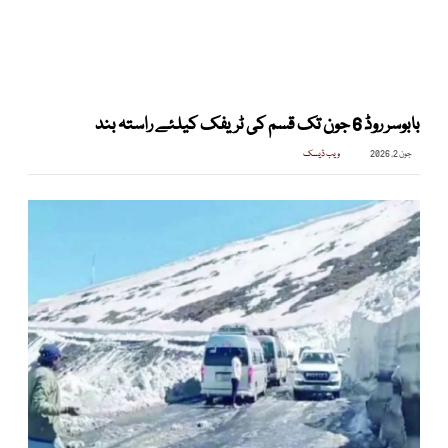
بابوسر روڈ 6 جون تک قسم کی ٹریفک کیلئے راستہ بند
جون 2, 2026
ویب ڈیسک