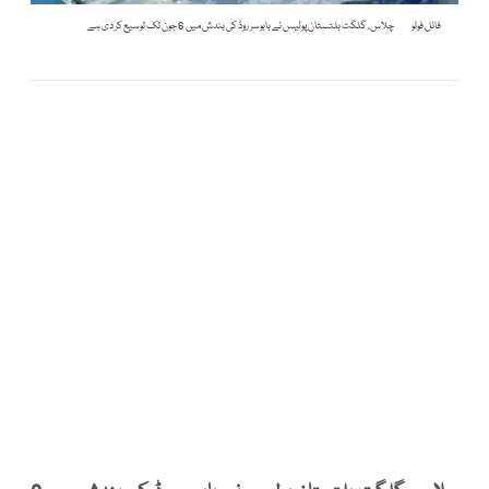
فائل فوٹو
چلاس، گلگت بلتستان پولیس نے بابوسر روڈ کی بندش میں 6 جون تک توسیع کر دی ہے