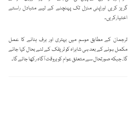
گریز کریں اوراپنی منزل تک پہنچنے کے لیے متبادل راستے
اختیارکریں۔
ترجمان کے مطابق موسم میں بہتری اور برف ہٹانے کا عمل
مکمل ہونے کے بعد ہی شاہراہ کو ٹریفک کے لئے بحال کیا جائے
گا، جبکہ صورتحال سے متعلق عوام کو بروقت آگاہ رکھا جائے گا۔