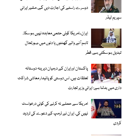
دوسرے راستے کی اجازت دیں گے، مشیر ایرانی
سپریم لیڈر
ایران۔امریکا کوئی حتمی معاہدہ نہیں ہو سکا،
تاہم آنے والے گھنٹوں یا دنوں میں صورتحال
تبدیل ہو سکتی ہے، قطر
پاکستان اورایران کے درمیان دیرینہ دوستانہ
تعلقات ہیں، اس دوستی کوپائیدار معاشی شراکت
داری میں بدلنا ہے: ایرانی وزیر تجارت
امریکا سے حملے نہ کرنے کی کوئی درخواست
نہیں کی، ایران نے ٹرمپ کے دعوے کی تردید
کردی