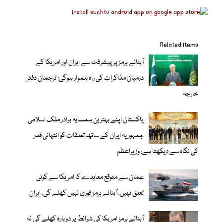
Related items
آبنائے ہرمز پر پیشرفت سے ایران اور امریکا کے
درمیان مذاکرات کی راہ ہموار ہوگی: ترجمان دفتر
خارجہ
پاکستان اپنے بہترین ہمسایہ برادر ملک اسلامی
جمہوریہ ایران کے ساتھ تعلقات کو انتہائی قدر
کی نگاہ سے دیکھتا ہے: وزیراعظم
عمان سے متوقع معاہدے کا امریکا سے کوئی
تعلق نہیں، آبنائے ہرمز فوری نہیں کھلے گی، ایران
آبنائے ہرمز امریکا کی شرائط پر دوبارہ کھلے گی نہ