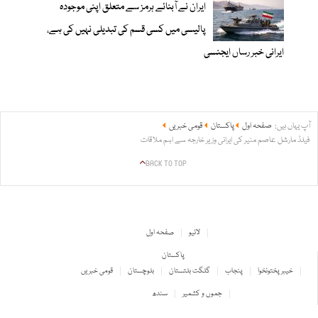
ایران نے آبنائے ہرمز سے متعلق اپنی موجودہ
پالیسی میں کسی قسم کی تبدیلی نہیں کی ہے،
ایرانی خبر رساں ایجنسی
آپ یہاں ہیں:
صفحہ اول
پاکستان
قومی خبریں
فیلڈ مارشل عاصم منیر کی ایرانی وزیر خارجہ سے اہم ملاقات
BACK TO TOP
لائیو
صفحہ اول
پاکستان
خیبر پختونخوا
پنجاب
گلگت بلتستان
بلوچستان
قومی خبریں
جموں و کشمیر
سندھ