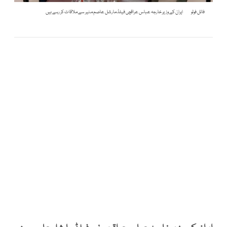
فائل فوٹو
ایران کے وزیر خارجہ عباس عراقچی فیلڈ مارشل عاصم منیر سے ملاقات کر رہے ہیں