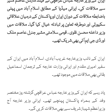
ایران کے وزیر خارجہ عباس عراقچی نے فیلڈ مارشل عاصم منیر
سے ملاقات کی۔ ایرانی میڈیا کے مطابق اسلام آباد میں پہلی
باضابطہ ملاقات کے دوران ایران اور پاکستان کے درمیان علاقائی
سکیورٹی اور دوطرفہ تعاون پر تبادلہ خیال کیا گیا۔ ملاقات میں
وزیر داخلہ محسن نقوی ، قومی سلامتی مشیر جنرل عاصم ملک
اور ڈی جی ایم آئی بھی شریک تھے۔
ایران کے نائب وزیرخارجہ غریب آبادی، اسلام آباد میں ایران کے
سفیر امیری مقدم اور ایرانی وزارت خارجہ کے ترجمان اسماعیل
بقائی بھی ملاقات میں موجود تھے۔
یاد رہے کہ ایران کے وزیر خارجہ عباس عراقچی گزشتہ روز مختصر
وفد کے ہمراہ پاکستان پہنچے تھے۔ ایرانی وزیر خارجہ آج
وزیراعظم شہباز شریف سے بھی ملاقات کریں گے۔