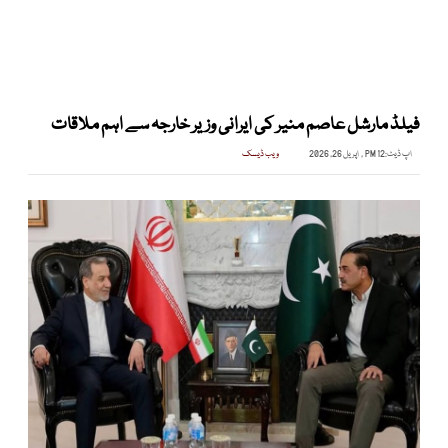
فیلڈ مارشل عاصم منیر کی ایرانی وزیر خارجہ سے اہم ملاقات
اپ ڈیٹ:
12 PM , اپریل 26, 2026
ویب ڈیسک