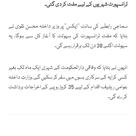
ٹرانسپورٹ شہریوں کے لیے مفت کر دی گئی۔
سماجی رابطے کی سائٹ ’’ایکس‘‘ پر وزیر داخلہ محسن نقوی نے
بتایا کہ مفت ٹرانسپورٹ کی سہولت کا آغاز کل سے ہوگا، یہ
سہولت اگلے 30 دن تک برقرار رہے گی۔
انہوں نے بتایا کہ وفاقی دارالحکومت کے شہری ایک ماہ تک بغیر
کسی کرایہ کے سرکاری بسوں میں سفر کر سکیں گے، وزارتِ داخلہ
عوامی ریلیف اقدام کے لیے 35 کروڑ روپے کے اخراجات برداشت
کرے گی۔