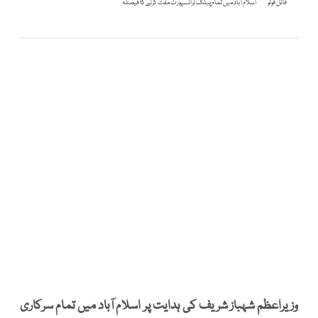
فائل فوٹو
اسلام آباد میں تمام پبلک ٹرانسپورٹ مفت کرنے کا فیصلہ
وزیراعظم شہباز شریف کی ہدایت پر اسلام آباد میں تمام سرکاری