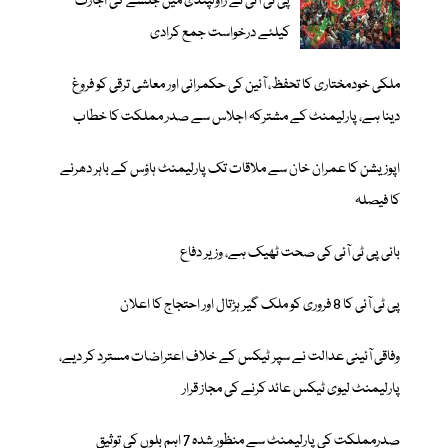
پی ٹی آئی نے راولپنڈی میں جلسے کی اجازت
کیلئے درخواست جمع کرادی
ملکی خودمختاری کا تحفظ، آئین کی حکمرانی اور معاشی ترقی کو فروغ
دینا ہے، پارلیمنٹ کے مشترکہ اجلاس سے صدر مملکت کا خطاب
اپوزیشن کا عمران خان سے ملاقات تک پارلیمنٹ ہاؤس کے باہر دھرنے
کا فیصلہ
بانی پی ٹی آئی کی صحت ٹھیک ہے، وزیر دفاع
پی ٹی آئی کا 8 فروری کو ملک گیر ہڑتال اور احتجاج کا اعلان
وفاقی آئینی عدالت نے سپر ٹیکس کے خلاف اعتراضات مسترد کر دیے،
پارلیمنٹ لیوی ٹیکس عائد کرنے کی مجاز قرار
صدرمملکت کی پارلیمنٹ سے منظور شدہ 7 اہم بلوں کی توثیق