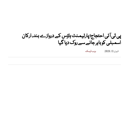
پی ٹی آئی احتجاج؛ پارلیمنٹ ہاؤس کے دروازے بند، ارکان
اسمبلی کو باہر جانے سے روک دیا گیا
فروری 13, 2026
ویب ڈیسک