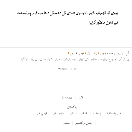
بیوی کو گھورنا،طلاق یا دوسری شادی کی دھمکی دینا جرم قرار، پارلیمنٹ
نے قانون منظور کرلیا
آپ یہاں ہیں:
صفحہ اول
پاکستان
قومی خبریں
پی ٹی آئی احتجاج؛ پارلیمنٹ ہاؤس کے دروازے بند، ارکان اسمبلی کو باہر جانے سے روک دیا گیا
BACK TO TOP
لائیو
صفحہ اول
پاکستان
خیبر پختونخوا
پنجاب
گلگت بلتستان
بلوچستان
قومی خبریں
جموں و کشمیر
سندھ