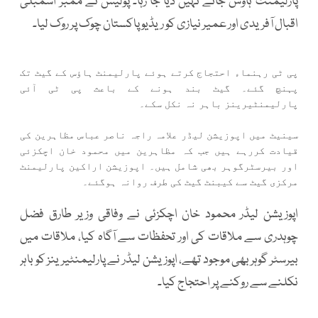
پارلیمنٹ ہاؤس جانے نہیں دیا جا رہا۔ پولیس نے ممبر اسمبلی
اقبال آفریدی اور عمیر نیازی کو ریڈیو پاکستان چوک پر روک لیا۔
پی ٹی رہنماء احتجاج کرتے ہوئے پارلیمنٹ ہاؤس کے گیٹ تک
پہنچ گئے۔ گیٹ بند ہونے کے باعث پی ٹی آئی
پارلیمنٹیرینز باہر نہ نکل سکے۔
سینیٹ میں اپوزیشن لیڈر علامہ راجہ ناصر عباس مظاہرین کی
قیادت کررہے ہیں جب کہ مظاہرین میں محمود خان اچکزئی
اور بیرسٹرگوہر بھی شامل ہیں۔ اپوزیشن اراکین پارلیمنٹ
مرکزی گیٹ سے کیبنٹ گیٹ کی طرف روانہ ہوگئے۔
اپوزیشن لیڈر محمود خان اچکزئی نے وفاقی وزیر طارق فضل
چوہدری سے ملاقات کی اور تحفظات سے آگاہ کیا، ملاقات میں
بیرسٹر گوہر بھی موجود تھے، اپوزیشن لیڈر نے پارلیمنٹیرینز کو باہر
نکلنے سے روکنے پر احتجاج کیا۔