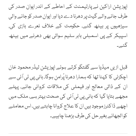
اپوزیشن اراکین نے پارلیمنٹ کے احاطے کے اندر ایوان صدر کی
طرف جانے والے گیٹ پر دھرنا دے دیا اور ایوان صدر کو جانے والی
سیڑھیوں پر بیٹھ گئے، حکومت کے خلاف نعرے بازی کی,
اسپیکر کے پی اسمبلی بابر سلیم سواتی بھی دھرنے میں بیٹھ
گئے۔
قبل ازیں میڈیا سے گفتگو کرتے ہوئے اپوزیشن لیڈر محمود خان
اچکزئی کا کہنا تھا کہ ہمارا دھرنا پُرامن ہوگا، بانی پی ٹی آئی سے
ان کے ذاتی معالج اور فیملی کی ملاقات کروائی جائے، پہلے
مجھے بتایا گیا کہ بانی پی ٹی آئی کی صحت بہتر ہے، ملک میں
اچھے ڈاکٹرز موجود ہیں ان کا علاج کروانا چاہتے ہیں، اس معاملے
کو الجھائے بغیر حل کی طرف بڑھنا چاہیے۔