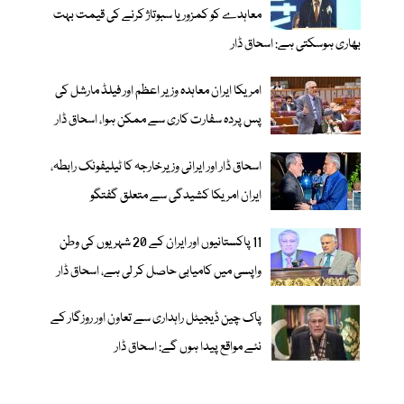
معاہدے کو کمزور یا سبوتاژ کرنے کی قیمت بہت
بھاری ہوسکتی ہے: اسحاق ڈار
امریکا ایران معاہدہ وزیر اعظم اور فیلڈ مارشل کی
پس پردہ سفارت کاری سے ممکن ہوا، اسحاق ڈار
اسحاق ڈار اور ایرانی وزیرخارجہ کا ٹیلیفونک رابطہ،
ایران امریکا کشیدگی سے متعلق گفتگو
11 پاکستانیوں اور ایران کے 20 شہریوں کی وطن
واپسی میں کامیابی حاصل کر لی ہے، اسحاق ڈار
پاک چین ڈیجیٹل راہداری سے تعاون اور روزگار کے
نئے مواقع پیدا ہوں گے: اسحاق ڈار