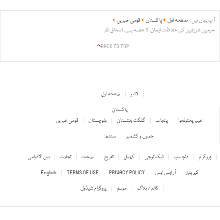
آپ یہاں ہیں:
صفحہ اول
پاکستان
قومی خبریں
حرمین شریفین کی حفاظت ایمان کا حصہ ہے، اسحاق ڈار
BACK TO TOP
لائیو
صفحہ اول
پاکستان
خیبر پختونخوا
پنجاب
گلگت بلتستان
بلوچستان
قومی خبریں
جموں و کشمیر
سندھ
پروگرام
دلچسپ
ٹیکنالوجی
کھیل
تفریح
صحت
تجارت
بین الاقوامی
کیریئرز
آر ایس ایس
PRIVACY POLICY
TERMS OF USE
English
کالم / بلاگ
موسم
پروگرام شیڈول