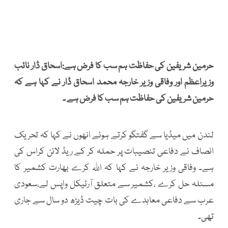
حرمین شریفین کی حفاظت ہم سب کا فرض ہے:اسحاق ڈار نائب
وزیراعظم اور وفاقی وزیر خارجہ محمد اسحاق ڈار نے کہا ہے کہ
حرمین شریفین کی حفاظت ہم سب کا فرض ہے ۔
لندن میں میڈیا سے گفتگو کرتے ہوئے انھوں نے کہا کہ تحریک
انصاف نے دفاعی تنصیبات پر حملہ کر کے ریڈ لائن کراس کی
ہے۔ وفاقی وزیر خارجہ نے کہا کہ اللہ کرے بھارت کشمیر کا
مسئلہ حل کرے ،کشمیر سے متعلق آرٹیکل واپس لے،سعودی
عرب سے دفاعی معاہدے کی بات چیت ڈیڑھ دو سال سے جاری
تھی۔