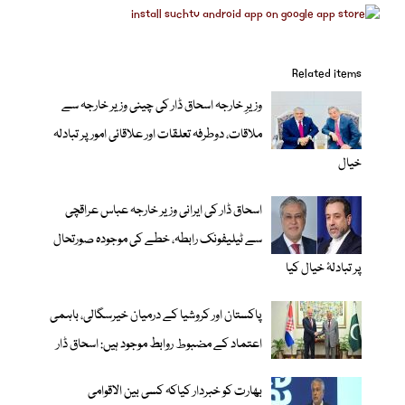
Related items
وزیرِ خارجہ اسحاق ڈار کی چینی وزیر خارجہ سے
ملاقات، دوطرفہ تعلقات اور علاقائی امور پر تبادلہ
خیال
اسحاق ڈار کی ایرانی وزیر خارجہ عباس عراقچی
سے ٹیلیفونک رابطہ، خطے کی موجودہ صورتحال
پر تبادلۂ خیال کیا
پاکستان اور کروشیا کے درمیان خیرسگالی، باہمی
اعتماد کے مضبوط روابط موجود ہیں: اسحاق ڈار
بھارت کو خبردار کیاکہ کسی بین الاقوامی