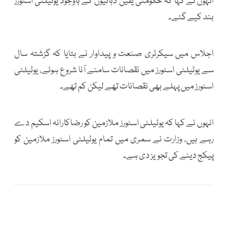
انہوں نے کہا کہ حکومتی یقین دہانیوں کے باوجود یوٹیلٹی اسٹورز
بند کیے گئے۔
اجلاس میں سیکرٹری صنعت و پیداوار نے بتایا کہ گزشتہ سال
سے یوٹیلٹی اسٹورز میں نقصانات سامنے آنا شروع ہوئے، یوٹیلٹی
اسٹورز میں پہلے بھی نقصانات تھے لیکن کم تھے۔
انہوں نے کہا کہ یوٹیلٹی اسٹورز ملازمین کو رضاکارانہ اسکیم دے
رہے ہیں، وزارت نے سمری میں تمام یوٹیلٹی اسٹورز ملازمین کو
پیکج دینے کی تجویز دی ہے۔