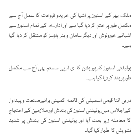
ملک بھر کے اسٹورز پر اشیا کی خریدو فروخت کا عمل آج سے
مکمل طور پر ختم کر دیا گیا ہے اور ادارے کے تمام اسٹورز سے
اشیائے خورونوش اور دیگر سامان ویئر ہاؤسز کو منتقل کر دیا گیا
ہے۔
یوٹیلٹی اسٹورز کارپوریشن کا ای آر پی سسٹم بھی آج سے مکمل
طور پر بند کر دیا گیا ہے۔
دریں اثنا قومی اسمبلی کی قائمہ کمیٹی برائےصنعت و پیداوار
کےاجلاس میں یوٹیلٹی اسٹورز کی بندش اور ملازمین کے احتجاج
کا معاملہ زیر بحث آیا اور یوٹیلٹی اسٹورز کی بندش پر شدید
تشویش کا اظہار کیا گیا۔