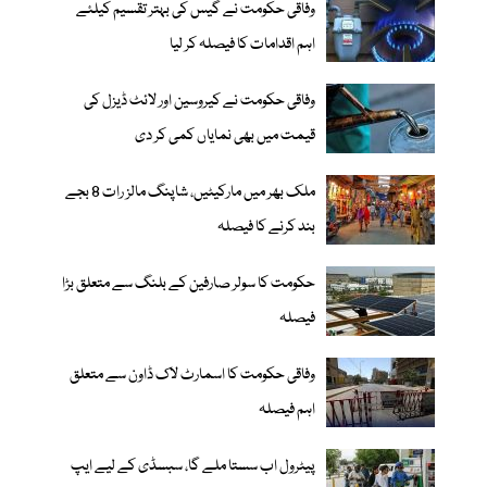
وفاقی حکومت نے گیس کی بہتر تقسیم کیلئے
اہم اقدامات کا فیصلہ کر لیا
وفاقی حکومت نے کیروسین اور لائٹ ڈیزل کی
قیمت میں بھی نمایاں کمی کر دی
ملک بھر میں مارکیٹیں، شاپنگ مالز رات 8 بجے
بند کرنے کا فیصلہ
حکومت کا سولر صارفین کے بلنگ سے متعلق بڑا
فیصلہ
وفاقی حکومت کا اسمارٹ لاک ڈاون سے متعلق
اہم فیصلہ
پیٹرول اب سستا ملے گا، سبسڈی کے لیے ایپ