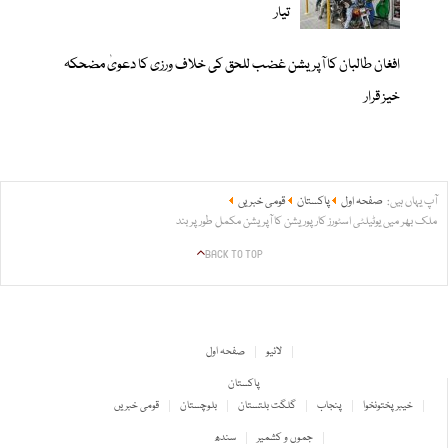
تیار
افغان طالبان کا آپریشن غضب للحق کی خلاف ورزی کا دعویٰ مضحکہ
خیز قرار
آپ یہاں ہیں:
صفحہ اول
پاکستان
قومی خبریں
ملک بھر میں یوٹیلٹی اسٹورز کارپوریشن کا آپریشن مکمل طور پر بند
BACK TO TOP
لائیو
صفحہ اول
پاکستان
خیبر پختونخوا
پنجاب
گلگت بلتستان
بلوچستان
قومی خبریں
جموں و کشمیر
سندھ