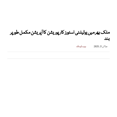
ملک بھر میں یوٹیلٹی اسٹورز کارپوریشن کا آپریشن مکمل طور پر
بند
جولائی 31, 2025
ویب ڈیسک