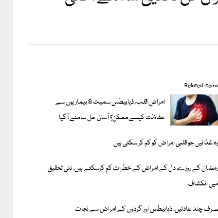
Related item
امراضِ قلب، ذیابیطس سمیت 8 بیماریوں سے
حفاظت کیسے ممکن؟ آسان حل سامنے آگیا
ہ غذائیں جو قلبی امراض کو کم کر سکتی ہیں
مضان کے روزے دل کے امراض کے خطرات کم کرسکتے ہیں، نئی تحقیق
یں انکشاف
رف چند عادتیں، ذیابیطس اور گردوں کے امراض سے نجات