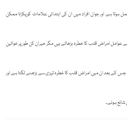
 ہوتا ہے اور جوان افراد میں ان کی ابتدائی علامات کو پکڑنا ممکن
ے عوامل امراض قلب کا خطرہ بڑھاتے ہیں مگر حیران کن طور پر خواتین
ے اہم ہوتی ہے جس کے بعد ان میں امراض قلب کا خطرہ تیزی سے بڑھنے لگتا ہے اور
شائع ہوئے۔