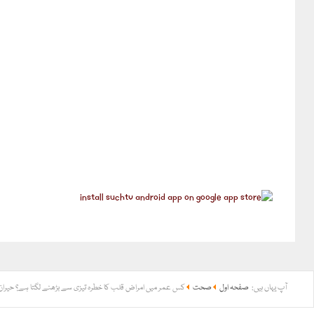
آپ یہاں ہیں:
صفحہ اول
صحت
کس عمر میں امراض قلب کا خطرہ تیزی سے بڑھنے لگتا ہے؟ حیران