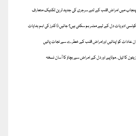
نجاب میں امراض قلب کے لئے سرجری کی جدید ترین تکنیک متعارف
ونسی ادویات دل کے لیے مضر ہو سکتی ہیں؟ جانیں ڈاکٹرز کی اہم ہدایات
ن عادات کو اپنائیں اورامراض قلب کے خطرے سے نجات پائیں
یتون کا تیل ، موٹاپے اور دل کے امراض سے بچاؤ کا آسان نسخہ