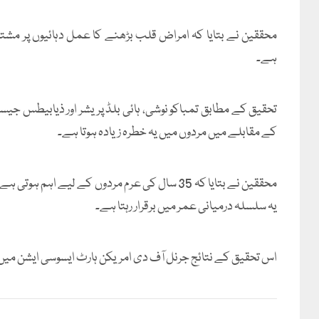
محققین نے بتایا کہ امراض قلب بڑھنے کا عمل دہائیوں پر مشتمل
ہے۔
تحقیق کے مطابق تمباکو نوشی، ہائی بلڈ پریشر اور ذیابیطس جیس
کے مقابلے میں مردوں میں یہ خطرہ زیادہ ہوتا ہے۔
محققین نے بتایا کہ 35 سال کی عرم مردوں کے لی
یہ سلسلہ درمیانی عمر میں برقرار رہتا ہے۔
اس تحقیق کے نتائج جرنل آف دی امریکن ہارٹ ایسوسی ایشن میں 