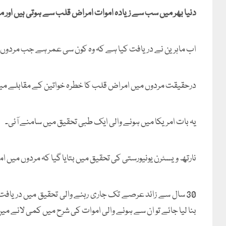
دنیا بھر میں سب سے زیادہ اموات امراض قلب سے ہوتی ہیں اور م
اب ماہرین نے دریافت کیا ہے کہ وہ کون سی عمر ہے جب مردوں 
درحقیقت مردوں میں امراض قلب کا خطرہ خواتین کے مقابلے میں 7 سال قبل ہی بڑھنے لگتا ہ
یہ بات امریکا میں ہونے والی ایک طبی تحقیق میں سامنے آئی۔
نارتھ ویسٹرن یونیورستی کی تحقیق میں بتایا گیا کہ مردوں میں امراض قلب کا خطرہ 30 سے 40 سال کے د
بنا لیا جائے تو ان سے ہونے والی اموات کی شرح میں کمی لانے 