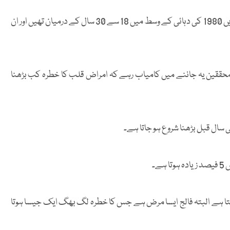
اس تحقیق میں 5100 سے زائد افراد کو شامل کیا گیا جن کی عمریں 1980 کی دہائی کے وسط میں 18 سے 30 سال کے درمیان تھیں اور ان
حققین یہ جاننے میں کامیاب رہے کہ امراض قلب کا خطرہ کب بڑھنا
سال قبل بڑھنا شروع ہو جاتا ہے۔
ڑھتا ہے البتہ فالج ایسا مرض ہے جس کا خطرہ لگ بھگ ایک جیسا ہوتا