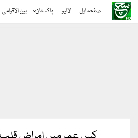
صفحہ اول
لائیو
پاکستان
بین الاقوامی
کس عمر میں امراض قلب کا