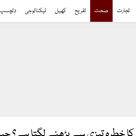
تجارت
صحت
تفریح
کھیل
ٹیکنالوجی
دلچسپ
 خطرہ تیزی سے بڑھنے لگتا ہے؟ حیر