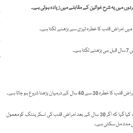
ردوں میں یہ شرح خواتین کے مقابلے میں زیادہ ہوتی ہے۔
پ
ک
میں امراض قلب کا خطرہ تیزی سے بڑھنے لگتا ہے۔
ا
ے۔
ز
رمیان بڑھنا شروع ہو جاتا ہے۔
30 سال سے زائد عرصے تک جاری رہنے والی تحقیق میں دریافت کیا گیا کہ اگر 30 سال کے بعد امراض قلب کی اسکریننگ کو معمول
میں مدد مل سکتی ہے۔