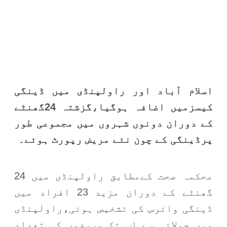
اسلام آباد اور راولپنڈی میں ڈینگی
کیسزمیں اضافہ ہوگیا،گزشتہ 24گھنٹے
کے دوران دونوں شہروں میں مجموعی طور
پرڈینگی کے چون نئے مریض رپورٹ ہوئے۔
محکمہ صحت کےمطابق راولپنڈی میں 24
گھنٹے کے دوران مزید 23 افراد میں
ڈینگی وائرس کی تشخیص ہوئی،راولپنڈی
میں جولائی سے اب تک مریضوں کی تعداد