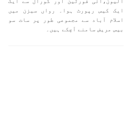
الیون،آئی فورٹین اور کورال سے ایک
ایک کیس رپورٹ ہوا۔ رواں سیزن میں
اسلام آباد سے مجموعی طور پر سات سو
بیس مریض سامنے آچکے ہیں۔