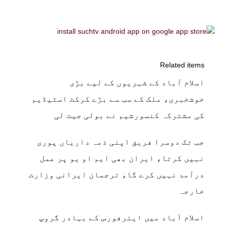
Related items
اسلام آباد کے شہریوں کے لیے بڑی
خوشخبری، ملک کے سب سے بڑے کرکٹ اسٹیڈیم
کی مشترکہ کنسورشیم نے بولی جیت لی
جب تک دوسرا فریق اپنی ذمہ داریاں پوری
نہیں کرتا، ایران بھی ایم او یو پر عمل
درآمد نہیں کرے گا، ترجمان ایرانی وزارت
خارجہ
اسلام آباد میں ایئرفورس کے بہادر گروپ