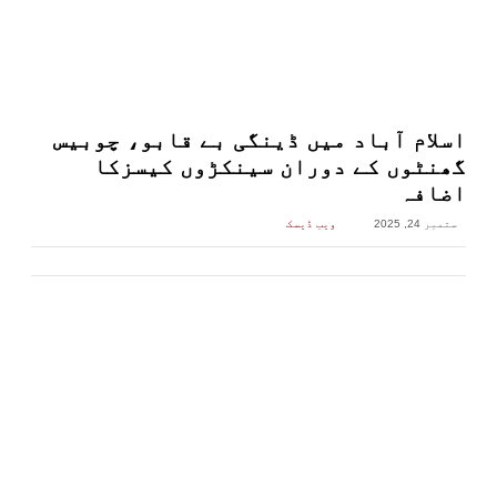
اسلام آباد میں ڈینگی بے قابو، چوبیس
گھنٹوں کے دوران سینکڑوں کیسزکا
اضافہ
ستمبر 24, 2025
ویب ڈیسک