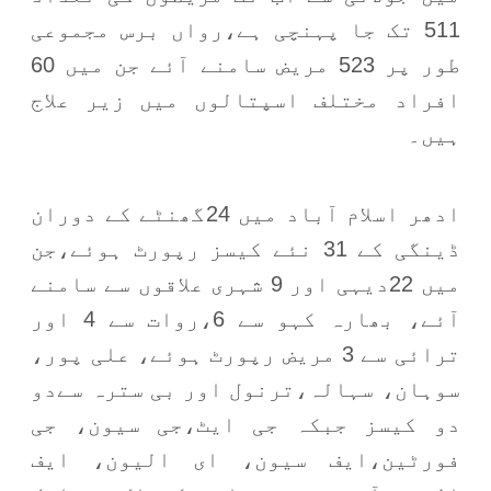
511 تک جا پہنچی ہے،رواں برس مجموعی
طور پر 523 مریض سامنے آئے جن میں 60
افراد مختلف اسپتالوں میں زیر علاج
ہیں۔
ادھر اسلام آباد میں 24گھنٹے کے دوران
ڈینگی کے 31 نئے کیسز رپورٹ ہوئے،جن
میں 22دیہی اور 9 شہری علاقوں سے سامنے
آئے، بھارہ کہو سے 6،روات سے 4 اور
ترائی سے 3 مریض رپورٹ ہوئے، علی پور،
سوہان، سہالہ،ترنول اور بی سترہ سےدو
دو کیسز جبکہ جی ایٹ،جی سیون، جی
فورٹین،ایف سیون، ای الیون، ایف