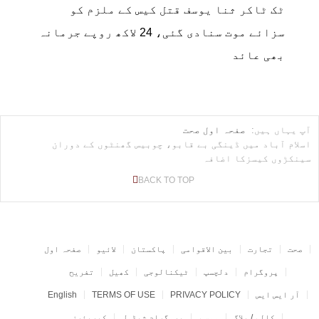
ٹک ٹاکر ثنا یوسف قتل کیس کے ملزم کو
سزائے موت سنادی گئی، 24 لاکھ روپے جرمانہ
بھی عائد
آپ یہاں ہیں:
صفحہ اول
صحت
اسلام آباد میں ڈینگی بے قابو، چوبیس گھنٹوں کے دوران
سینکڑوں کیسزکا اضافہ
BACK TO TOP
صحت
تجارت
بین الاقوامی
پاکستان
لائیو
صفحہ اول
پروگرام
دلچسپ
ٹیکنالوجی
کھیل
تفریح
آر ایس ایس
PRIVACY POLICY
TERMS OF USE
English
کالم / بلاگ
موسم
پروگرام شیڈول
کیریئرز