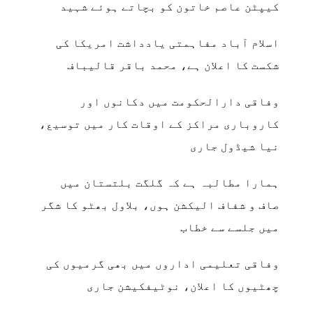
کیپٹن عاصم خاتون کو بچاتے ہوئے شہید
اسلام آباد مفاہمتی یادداشت امریکا کی
شکست کا اعلان ہے، محمد باقر قالیباف
وفاقی دارالحکومت میں دکانوں اور
کاروباری مراکز کے اوقات کار میں توسیع،
نیا شیڈول جاری
ہمارا مطالبہ ہے کہ گلگت بلتستان میں
صاف و شفاف الیکشن ہوں، بلاول بھٹو کا شگر
میں جلسے سے خطاب
وفاقی تعلیمی اداروں میں بھی گرمیوں کی
چھٹیوں کا اعلان، نوٹیفکیشن جاری