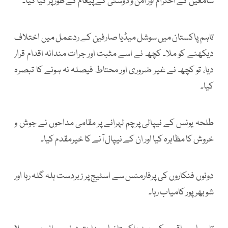
سامعین کے احترام اور امن و دوستی کے پیغام کے طور پر کیا گیا۔
تاہم پاکستان میں سوشل میڈیا صارفین کے ردعمل میں اختلاف
دیکھنے کو ملا۔ کچھ نے اسے مثبت اور جرات مندانہ اقدام قرار
دیا، تو کچھ نے غیر ضروری اور محتاط فیصلہ نہ ہونے کا تبصرہ
کیا۔
طلحہ یونس کے نیپالی پرچم لہرانے پر مقامی مداحوں نے جوش و
خروش کا مظاہرہ کیا اور ان کے نیپال آنے کا خیرمقدم کیا۔
دونوں فنکاروں کی پرفارمنس سے اسٹیج پر زبردست ہلہ گلہ رہا اور
شو بھرپور کامیاب رہا۔