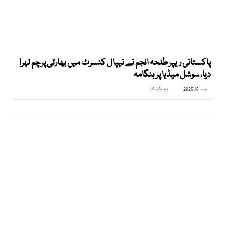
پاکستانی ریپر طلحہ انجم نے نیپال کنسرٹ میں بھارتی پرچم لہرا
دیا، سوشل میڈیا پر ہنگامہ
نومبر 16, 2025
ویب ڈیسک