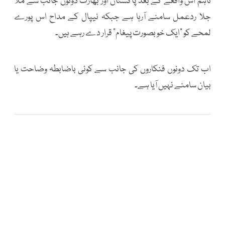
تاہم اس واقعے کے بعد پاکستان اور بھارت دونوں جانب سے ملا
جلا ردعمل سامنے آرہا ہے جبکہ نیپال کے مداح اس پورے
لمحے کو “ایک خوبصورت پیغام” قرار دے رہے ہیں۔
اب تک دونوں فنکاروں کی جانب سے کوئی باضابطہ وضاحت یا
بیان سامنے نہیں آیا ہے۔