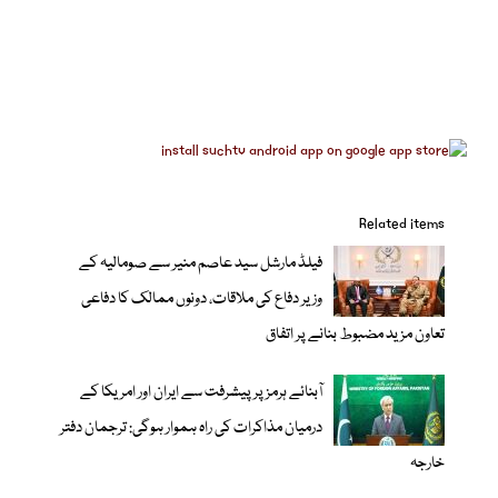
Related items
فیلڈ مارشل سید عاصم منیر سے صومالیہ کے
وزیر دفاع کی ملاقات، دونوں ممالک کا دفاعی
تعاون مزید مضبوط بنانے پر اتفاق
آبنائے ہرمز پر پیشرفت سے ایران اور امریکا کے
درمیان مذاکرات کی راہ ہموار ہوگی: ترجمان دفتر
خارجہ