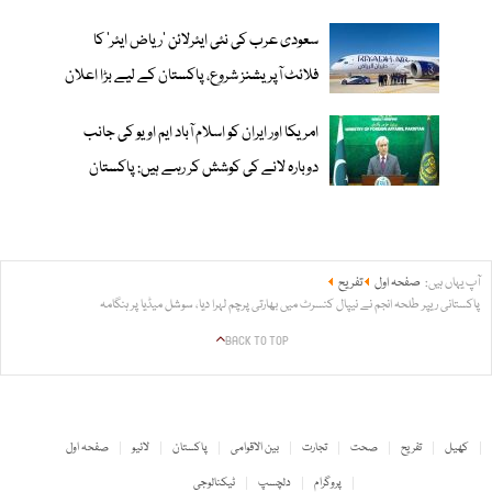
سعودی عرب کی نئی ایئرلائن ‘ریاض ایئر’ کا
فلائٹ آپریشنز شروع، پاکستان کے لیے بڑا اعلان
امریکا اور ایران کو اسلام آباد ایم او یو کی جانب
دوبارہ لانے کی کوشش کر رہے ہیں: پاکستان
آپ یہاں ہیں:
صفحہ اول
تفریح
پاکستانی ریپر طلحہ انجم نے نیپال کنسرٹ میں بھارتی پرچم لہرا دیا، سوشل میڈیا پر ہنگامہ
BACK TO TOP
کھیل
تفریح
صحت
تجارت
بین الاقوامی
پاکستان
لائیو
صفحہ اول
پروگرام
دلچسپ
ٹیکنالوجی