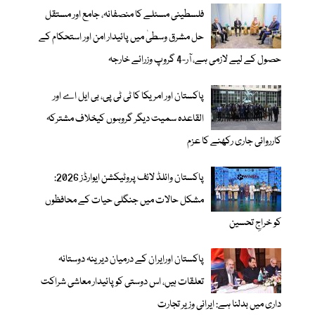
فلسطینی مسئلے کا منصفانہ، جامع اور مستقل
حل مشرق وسطیٰ میں پائیدار امن اور استحکام کے
حصول کے لیے لازمی ہے، آر-4 گروپ وزرائے خارجہ
پاکستان اور امریکا کا ٹی ٹی پی، بی ایل اے اور
القاعدہ سمیت دیگر گروہوں کیخلاف مشترکہ
کارروائی جاری رکھنے کا عزم
پاکستان وائلڈ لائف پروٹیکشن ایوارڈز 2026:
مشکل حالات میں جنگلی حیات کے محافظوں
کو خراجِ تحسین
پاکستان اورایران کے درمیان دیرینہ دوستانہ
تعلقات ہیں، اس دوستی کوپائیدار معاشی شراکت
داری میں بدلنا ہے: ایرانی وزیر تجارت