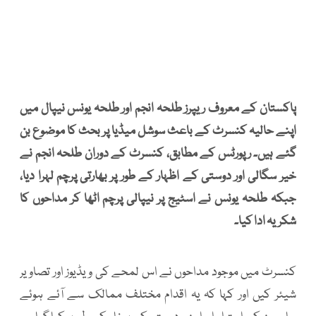
پاکستان کے معروف ریپرز طلحہ انجم اور طلحہ یونس نیپال میں
اپنے حالیہ کنسرٹ کے باعث سوشل میڈیا پر بحث کا موضوع بن
گئے ہیں۔ رپورٹس کے مطابق، کنسرٹ کے دوران طلحہ انجم نے
خیر سگالی اور دوستی کے اظہار کے طور پر بھارتی پرچم لہرا دیا،
جبکہ طلحہ یونس نے اسٹیج پر نیپالی پرچم اٹھا کر مداحوں کا
شکریہ ادا کیا۔
کنسرٹ میں موجود مداحوں نے اس لمحے کی ویڈیوز اور تصاویر
شیئر کیں اور کہا کہ یہ اقدام مختلف ممالک سے آئے ہوئے