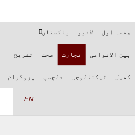
صفحہ اول
لائیو
پاکستان
بین الاقوامی
تجارت
صحت
تفریح
کھیل
ٹیکنالوجی
دلچسپ
پروگرام
EN