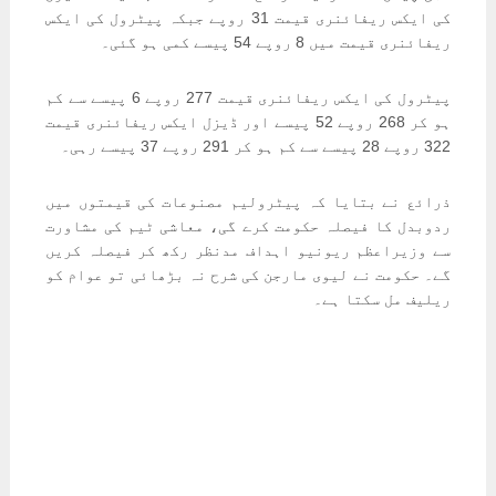
کی ایکس ریفائنری قیمت 31 روپے جبکہ پیٹرول کی ایکس
ریفائنری قیمت میں 8 روپے 54 پیسے کمی ہو گئی۔
پیٹرول کی ایکس ریفائنری قیمت 277 روپے 6 پیسے سے کم
ہو کر 268 روپے 52 پیسے اور ڈیزل ایکس ریفائنری قیمت
322 روپے 28 پیسے سے کم ہو کر 291 روپے 37 پیسے رہی۔
ذرائع نے بتایا کہ پیٹرولیم مصنوعات کی قیمتوں میں
ردوبدل کا فیصلہ حکومت کرے گی، معاشی ٹیم کی مشاورت
سے وزیراعظم ریونیو اہداف مدنظر رکھ کر فیصلہ کریں
گے۔ حکومت نے لیوی مارجن کی شرح نہ بڑھائی تو عوام کو
ریلیف مل سکتا ہے۔