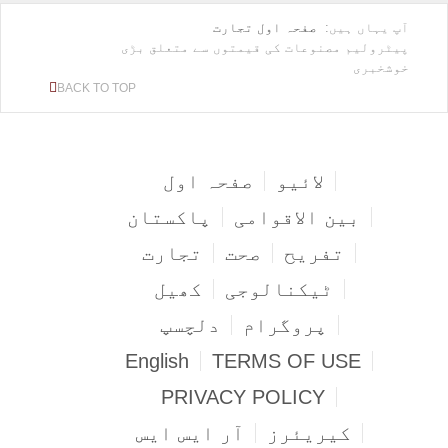
آپ یہاں ہیں:
صفحہ اول
تجارت
پیٹرولیم مصنوعات کی قیمتوں سے متعلق بڑی
خوشخبری
BACK TO TOP
لائیو
صفحہ اول
بین الاقوامی
پاکستان
تفریح
صحت
تجارت
ٹیکنالوجی
کھیل
پروگرام
دلچسپ
English
TERMS OF USE
PRIVACY POLICY
کیریئرز
آر ایس ایس