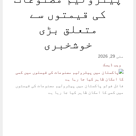
کی قیمتوں سے
متعلق بڑی
خوشخبری
مئی 29, 2026
ویب ڈیسک
فائل فوٹو
پاکستان میں پیٹرولیم مصنوعات کی قیمتوں
میں کمی کا امکان ظاہر کیا جا رہا ہے