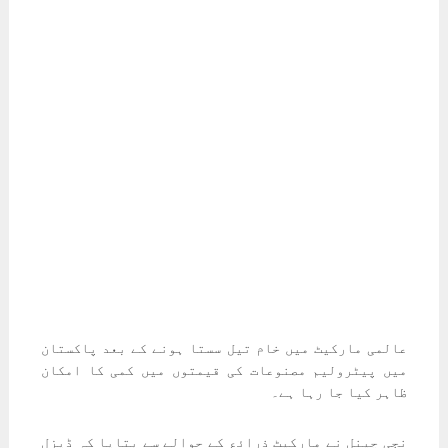
عالمی مارکیٹ میں خام تیل سستا ہونے کے بعد پاکستان
میں پیٹرولیم مصنوعات کی قیمتوں میں کمی کا امکان
ظاہر کیا جا رہا ہے۔
نجی چینل نے مارکیٹ ذرائع کے حوالے سے بتایا کہ ڈیزل