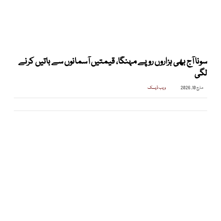
سونا آج بھی ہزاروں روپے مہنگا، قیمتیں آسمانوں سے باتیں کرنے
لگی
مارچ 10, 2026
ویب ڈیسک