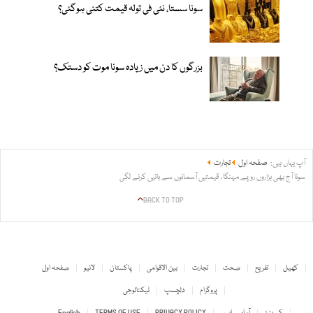
سونا سستا، نئی فی تولہ قیمت کتنی ہوگئی؟
بزرگوں کا دن میں زیادہ سونا موت کو دستک؟
آپ یہاں ہیں:
صفحہ اول
تجارت
سونا آج بھی ہزاروں روپے مہنگا، قیمتیں آسمانوں سے باتیں کرنے لگی
BACK TO TOP
کھیل
تفریح
صحت
تجارت
بین الاقوامی
پاکستان
لائیو
صفحہ اول
پروگرام
دلچسپ
ٹیکنالوجی
کیریئرز
آر ایس ایس
PRIVACY POLICY
TERMS OF USE
English