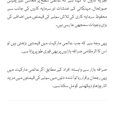
تجزیہ کاروں کا کہنا ہے کہ عالمی سطح پر معاشی غیر یقینی
صورتحال، مہنگائی کے خدشات اور سرمایہ کاروں کی جانب سے
محفوظ سرمایہ کاری کی تلاش سونے کی قیمتوں میں اضافے کی
بڑی وجوہات سمجھی جا رہی ہیں۔
یہی وجہ ہے کہ جب عالمی مارکیٹ میں قیمتیں بڑھتی ہیں تو
اس کا اثر مقامی صرافہ بازاروں پر بھی فوری طور پر پڑتا ہے۔
صرافہ بازار سے وابستہ افراد کے مطابق اگر عالمی مارکیٹ میں
یہی رجحان برقرار رہا تو آئندہ دنوں میں سونے کی قیمتوں میں مزید
اتار چڑھاؤ دیکھنے کو مل سکتا ہے۔